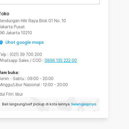
Toko
Bendungan Hilir Raya Blok G1 No. 10
Jakarta Pusat
DKI Jakarta
10210
Lihat google maps
Telp
:
(021) 39 700 200
Whatsapp Sales / COD
:
0896 135 222 00
Jam buka:
Senin - Sabtu
:
09:00
-
20:00
Minggu/Libur Nasional
:
12:00
-
20:00
Idul Fitri
: libur
Selengkapnya
Beli langsung/self pickup di kota lainnya