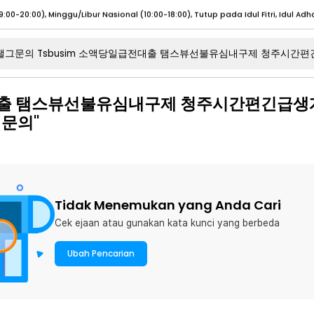
umat (07:00 - 20:00), Sabtu - Minggu (08:00 - 20:00), Tutup pada Idul Fitri
Sele
:00 - 20:00), Sabtu - Minggu/ Libur Nasional (08:00 - 17:00)
Selengkapnya
전대출 탬스뷰선불유심내구제 청주시간편긴급
:00 - 20:00), Sabtu - Minggu/ Libur Nasional (08:00 - 17:00)
Selengkapnya
문의"
 (09:00-20:00), Minggu/Libur Nasional (12:00-20:00), Tutup pada Idul Fitri
Sele
 (09:00-20:00), Minggu/Libur Nasional (12:00-20:00), Tutup pada Idul Fitri
Sele
Tidak Menemukan yang Anda Cari
Cek ejaan atau gunakan kata kunci yang berbeda
umat (07:00 - 20:00), Sabtu - Minggu (08:00 - 20:00), Tutup pada Idul Fitri
Sele
:00 - 20:00), Sabtu - Minggu/ Libur Nasional (08:00 - 17:00)
Selengkapnya
Ubah Pencarian
:00 - 20:00), Sabtu - Minggu/ Libur Nasional (08:00 - 17:00)
Selengkapnya