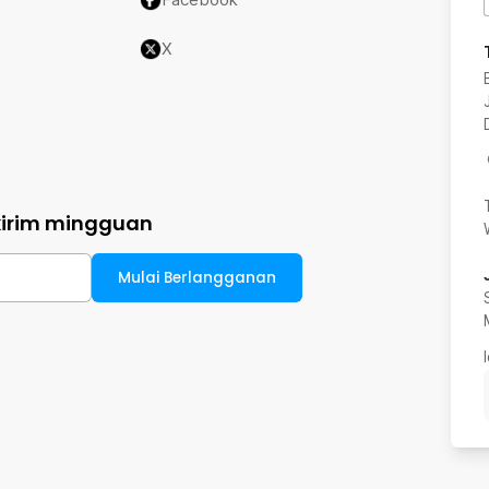
X
kirim mingguan
Mulai Berlangganan