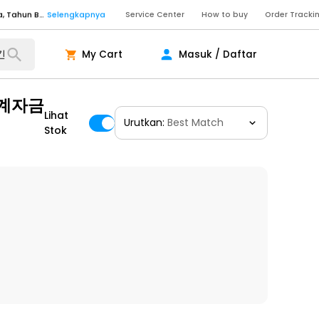
Senin - Sabtu (09:00-20:00), Minggu/Libur Nasional (10:00-18:00), Tutup pada Idul Fitri, Idul Adha, Tahun Baru
Selengkapnya
Service Center
How to buy
Order Tracki
Senin - Jumat (10:00-20:00), Sabtu - Minggu dan Libur Nasional (10:00-18:00), Tutup pada Idul Fitri, Idul Adha, Tahun Baru
Selengkapnya
My Cart
Masuk / Daftar
ngkapnya
생계자금
Lihat
Urutkan:
Best Match
ngkapnya
Stok
ngkapnya
Senin - Sabtu (09:00-20:00), Minggu/Libur Nasional (10:00-18:00), Tutup pada Idul Fitri, Idul Adha, Tahun Baru
Selengkapnya
Senin - Sabtu (09:00-20:00), Minggu/Libur Nasional (10:00-18:00), Tutup pada Idul Fitri, Idul Adha, Tahun Baru
Selengkapnya
Senin - Jumat (10:00-20:00), Sabtu - Minggu dan Libur Nasional (10:00-18:00), Tutup pada Idul Fitri, Idul Adha, Tahun Baru
Selengkapnya
ngkapnya