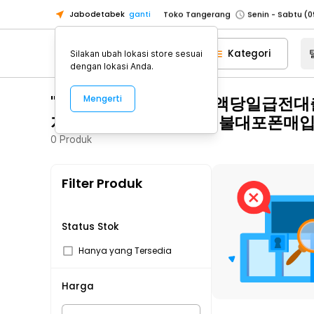
Jabodetabek
ganti
Toko Tangerang
Toko Cikupa
Kategori
Silakan ubah lokasi store sesuai
Pick n Go Jakarta Barat
Senin - J
dengan lokasi Anda.
Pick n Go Bekasi
Senin - Jumat (08
"탤그문의 Tsbusim 소액당일급
Mengerti
Pick n Go Depok
Senin - Jumat (08
지원 소액달돈드려요 선불대포폰매입
Toko Jakarta Pusat
Senin - Sabtu
0
Produk
Toko Jakarta Barat
Senin - Sabtu
Toko Jakarta Utara
Filter Produk
Toko Tangerang
Toko Cikupa
Pick n Go Jakarta Barat
Senin - J
Status Stok
Pick n Go Bekasi
Senin - Jumat (08
Hanya yang Tersedia
Pick n Go Depok
Senin - Jumat (08
Harga