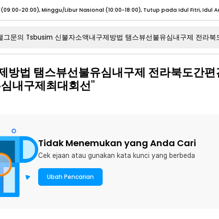
umat (07:00 - 20:00), Sabtu - Minggu (08:00 - 20:00), Tutup pada Idul Fitri
Sele
:00 - 20:00), Sabtu - Minggu/ Libur Nasional (08:00 - 17:00)
Selengkapnya
내구제방법 탬스뷰선불유심내구제 전라북도간
:00 - 20:00), Sabtu - Minggu/ Libur Nasional (08:00 - 17:00)
Selengkapnya
유심내구제최대회선"
 (09:00-20:00), Minggu/Libur Nasional (12:00-20:00), Tutup pada Idul Fitri
Sele
 (09:00-20:00), Minggu/Libur Nasional (12:00-20:00), Tutup pada Idul Fitri
Sele
Tidak Menemukan yang Anda Cari
Cek ejaan atau gunakan kata kunci yang berbeda
umat (07:00 - 20:00), Sabtu - Minggu (08:00 - 20:00), Tutup pada Idul Fitri
Sele
Ubah Pencarian
:00 - 20:00), Sabtu - Minggu/ Libur Nasional (08:00 - 17:00)
Selengkapnya
:00 - 20:00), Sabtu - Minggu/ Libur Nasional (08:00 - 17:00)
Selengkapnya