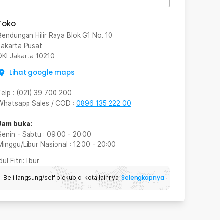
Toko
Bendungan Hilir Raya Blok G1 No. 10
Jakarta Pusat
DKI Jakarta
10210
Lihat google maps
Telp
:
(021) 39 700 200
Whatsapp Sales / COD
:
0896 135 222 00
Jam buka:
Senin - Sabtu
:
09:00
-
20:00
Minggu/Libur Nasional
:
12:00
-
20:00
Idul Fitri
: libur
Selengkapnya
Beli langsung/self pickup di kota lainnya