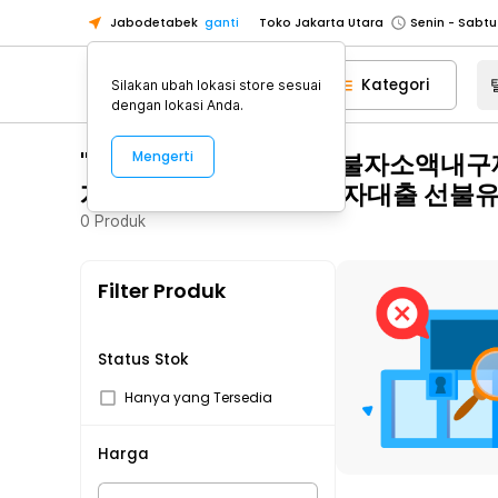
Toko Jakarta Utara
Jabodetabek
ganti
Toko Tangerang
Toko Cikupa
Kategori
Silakan ubah lokasi store sesuai
dengan lokasi Anda.
Pick n Go Jakarta Barat
Senin - J
Pick n Go Bekasi
Senin - Jumat (08
"탤그문의 Tsbusim 신불자소액
Mengerti
Pick n Go Depok
Senin - Jumat (08
계자금지원 직장인연체자대출 선불
Toko Jakarta Pusat
Senin - Sabtu
0
Produk
Toko Jakarta Barat
Senin - Sabtu
Toko Jakarta Utara
Filter Produk
Toko Tangerang
Toko Cikupa
Status Stok
Pick n Go Jakarta Barat
Senin - J
Hanya yang Tersedia
Pick n Go Bekasi
Senin - Jumat (08
Pick n Go Depok
Senin - Jumat (08
Harga