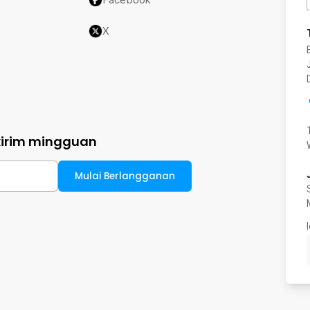
X
kirim mingguan
Mulai Berlangganan