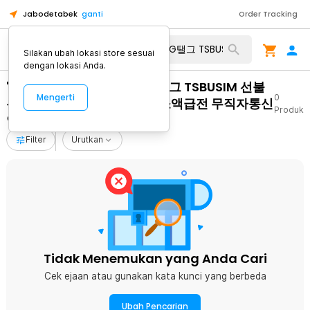
Jabodetabek
ganti
Order Tracking
Silakan ubah lokasi store sesuai
dengan lokasi Anda.
"탬스뷰선불유심내구제 TG탤그 TSBUSIM 선불
Mengerti
0
유심개통매입 통영시당일초소액급전 무직자통신
Produk
연체자대출 용돈버는앱"
Filter
Urutkan
Tidak Menemukan yang Anda Cari
Cek ejaan atau gunakan kata kunci yang berbeda
Ubah Pencarian