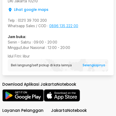
DKI Jakarta
10210
Lihat google maps
Telp
:
(021) 39 700 200
Whatsapp Sales / COD
:
0896 135 222 00
Jam buka:
Senin - Sabtu
:
09:00
-
20:00
Minggu/Libur Nasional
:
12:00
-
20:00
Idul Fitri
: libur
Selengkapnya
Beli langsung/self pickup di kota lainnya
Download Aplikasi JakartaNotebook
Layanan Pelanggan
JakartaNotebook