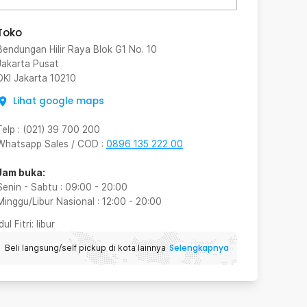
Toko
Bendungan Hilir Raya Blok G1 No. 10
Jakarta Pusat
DKI Jakarta
10210
Lihat google maps
Telp
:
(021) 39 700 200
Whatsapp Sales / COD
:
0896 135 222 00
Jam buka:
Senin - Sabtu
:
09:00
-
20:00
Minggu/Libur Nasional
:
12:00
-
20:00
Idul Fitri
: libur
Selengkapnya
Beli langsung/self pickup di kota lainnya