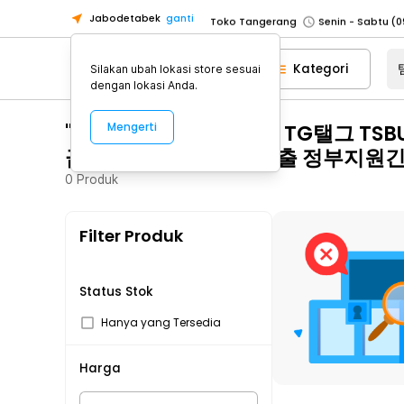
Jabodetabek
ganti
Toko Tangerang
Toko Cikupa
Kategori
Silakan ubah lokasi store sesuai
Pick n Go Jakarta Barat
Senin - J
dengan lokasi Anda.
Pick n Go Bekasi
Senin - Jumat (08
"탬스뷰선불유심내구제 TG탤그 TS
Mengerti
Pick n Go Depok
Senin - Jumat (08
급전 대학생용돈추가대출 정부지원
Toko Jakarta Pusat
Senin - Sabtu
0
Produk
Toko Jakarta Barat
Senin - Sabtu
Toko Jakarta Utara
Filter Produk
Toko Tangerang
Toko Cikupa
Pick n Go Jakarta Barat
Senin - J
Status Stok
Pick n Go Bekasi
Senin - Jumat (08
Hanya yang Tersedia
Pick n Go Depok
Senin - Jumat (08
Harga