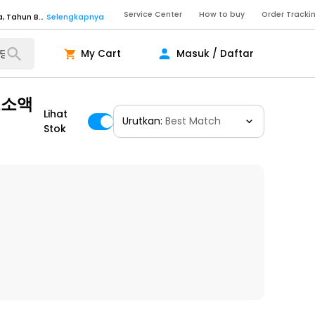
Service Center
How to buy
Order Tracki
Senin - Sabtu (09:00-20:00), Minggu/Libur Nasional (10:00-18:00), Tutup pada Idul Fitri, Idul Adha, Tahun Baru
Selengkapnya
Senin - Jumat (10:00-20:00), Sabtu - Minggu dan Libur Nasional (10:00-18:00), Tutup pada Idul Fitri, Idul Adha, Tahun Baru
Selengkapnya
My Cart
Masuk / Daftar
ngkapnya
초소액
Lihat
Urutkan:
Best Match
ngkapnya
Stok
ngkapnya
Senin - Sabtu (09:00-20:00), Minggu/Libur Nasional (10:00-18:00), Tutup pada Idul Fitri, Idul Adha, Tahun Baru
Selengkapnya
Senin - Sabtu (09:00-20:00), Minggu/Libur Nasional (10:00-18:00), Tutup pada Idul Fitri, Idul Adha, Tahun Baru
Selengkapnya
Senin - Jumat (10:00-20:00), Sabtu - Minggu dan Libur Nasional (10:00-18:00), Tutup pada Idul Fitri, Idul Adha, Tahun Baru
Selengkapnya
ngkapnya