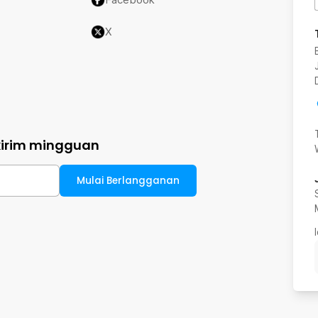
X
kirim mingguan
Mulai Berlangganan