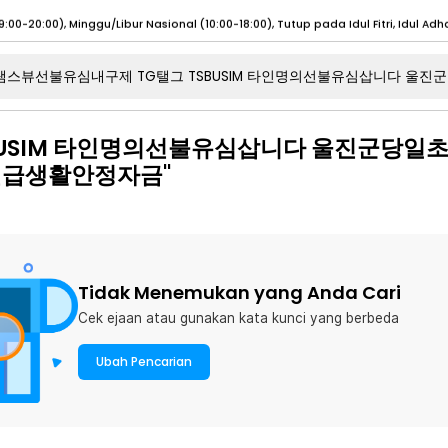
umat (07:00 - 20:00), Sabtu - Minggu (08:00 - 20:00), Tutup pada Idul Fitri
Sele
:00 - 20:00), Sabtu - Minggu/ Libur Nasional (08:00 - 17:00)
Selengkapnya
BUSIM 타인명의선불유심삽니다 울진군당일
:00 - 20:00), Sabtu - Minggu/ Libur Nasional (08:00 - 17:00)
Selengkapnya
긴급생활안정자금"
 (09:00-20:00), Minggu/Libur Nasional (12:00-20:00), Tutup pada Idul Fitri
Sele
 (09:00-20:00), Minggu/Libur Nasional (12:00-20:00), Tutup pada Idul Fitri
Sele
Tidak Menemukan yang Anda Cari
Cek ejaan atau gunakan kata kunci yang berbeda
umat (07:00 - 20:00), Sabtu - Minggu (08:00 - 20:00), Tutup pada Idul Fitri
Sele
:00 - 20:00), Sabtu - Minggu/ Libur Nasional (08:00 - 17:00)
Selengkapnya
Ubah Pencarian
:00 - 20:00), Sabtu - Minggu/ Libur Nasional (08:00 - 17:00)
Selengkapnya