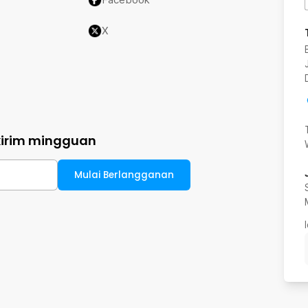
X
kirim mingguan
Mulai Berlangganan