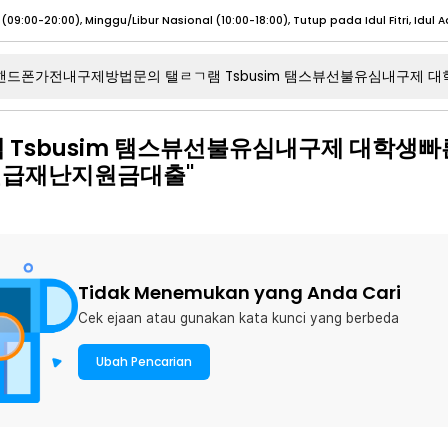
umat (07:00 - 20:00), Sabtu - Minggu (08:00 - 20:00), Tutup pada Idul Fitri
Sele
Tsbusim 탬스뷰선불유심내구제 대학생
:00 - 20:00), Sabtu - Minggu/ Libur Nasional (08:00 - 17:00)
Selengkapnya
긴급재난지원금대출"
:00 - 20:00), Sabtu - Minggu/ Libur Nasional (08:00 - 17:00)
Selengkapnya
 (09:00-20:00), Minggu/Libur Nasional (12:00-20:00), Tutup pada Idul Fitri
Sele
 (09:00-20:00), Minggu/Libur Nasional (12:00-20:00), Tutup pada Idul Fitri
Sele
Tidak Menemukan yang Anda Cari
Cek ejaan atau gunakan kata kunci yang berbeda
umat (07:00 - 20:00), Sabtu - Minggu (08:00 - 20:00), Tutup pada Idul Fitri
Sele
Ubah Pencarian
:00 - 20:00), Sabtu - Minggu/ Libur Nasional (08:00 - 17:00)
Selengkapnya
:00 - 20:00), Sabtu - Minggu/ Libur Nasional (08:00 - 17:00)
Selengkapnya