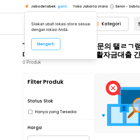
Jabodetabek
ganti
Toko Jakarta Utara
Toko Tangerang
Kategori
Silakan ubah lokasi store sesuai
Toko Cikupa
dengan lokasi Anda.
Pick n Go Jakarta Barat
Senin - J
"핸드폰가전내구제방법문의 탤ㄹㄱ램 
Mengerti
Pick n Go Bekasi
Senin - Jumat (08
대출 음성군무소득자생활자금대출 
Pick n Go Depok
Senin - Jumat (08
0
Produk
Toko Jakarta Pusat
Senin - Sabtu
Toko Jakarta Barat
Senin - Sabtu
Filter Produk
Toko Jakarta Utara
Toko Tangerang
Toko Cikupa
Status Stok
Pick n Go Jakarta Barat
Senin - J
Hanya yang Tersedia
Pick n Go Bekasi
Senin - Jumat (08
Harga
Pick n Go Depok
Senin - Jumat (08