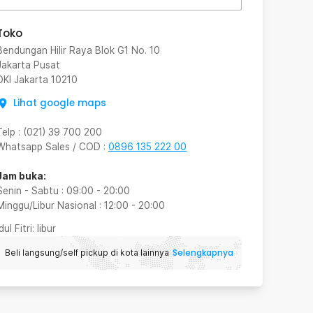
Toko
Bendungan Hilir Raya Blok G1 No. 10
Jakarta Pusat
DKI Jakarta
10210
Lihat google maps
Telp
:
(021) 39 700 200
Whatsapp Sales / COD
:
0896 135 222 00
Jam buka:
Senin - Sabtu
:
09:00
-
20:00
Minggu/Libur Nasional
:
12:00
-
20:00
Idul Fitri
: libur
Selengkapnya
Beli langsung/self pickup di kota lainnya