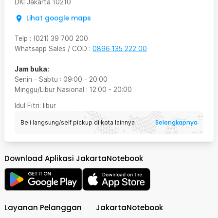
DKI Jakarta
10210
Lihat google maps
Telp
:
(021) 39 700 200
Whatsapp Sales / COD
:
0896 135 222 00
Jam buka:
Senin - Sabtu
:
09:00
-
20:00
Minggu/Libur Nasional
:
12:00
-
20:00
Idul Fitri
: libur
Selengkapnya
Beli langsung/self pickup di kota lainnya
Download Aplikasi JakartaNotebook
Layanan Pelanggan
JakartaNotebook