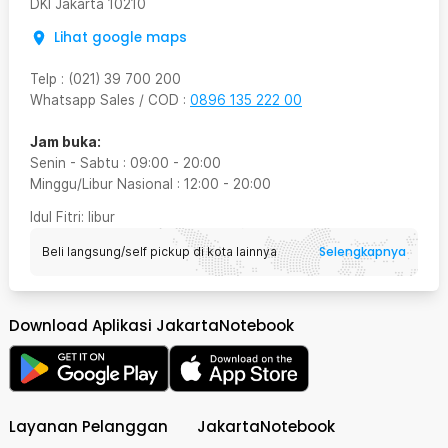
DKI Jakarta
10210
Lihat google maps
Telp
:
(021) 39 700 200
Whatsapp Sales / COD
:
0896 135 222 00
Jam buka:
Senin - Sabtu
:
09:00
-
20:00
Minggu/Libur Nasional
:
12:00
-
20:00
Idul Fitri
: libur
Selengkapnya
Beli langsung/self pickup di kota lainnya
Download Aplikasi JakartaNotebook
Layanan Pelanggan
JakartaNotebook