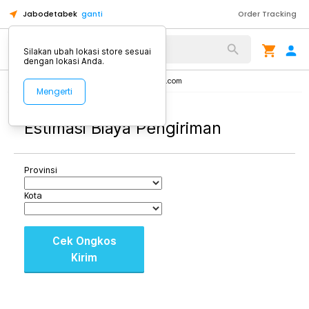
Jabodetabek
ganti
Order Tracking
Alat Kopi
Silakan ubah lokasi store sesuai
dengan lokasi Anda.
Home
Shipping Cost JakartaNotebook.com
Mengerti
Estimasi Biaya Pengiriman
Provinsi
Kota
Cek Ongkos
Kirim