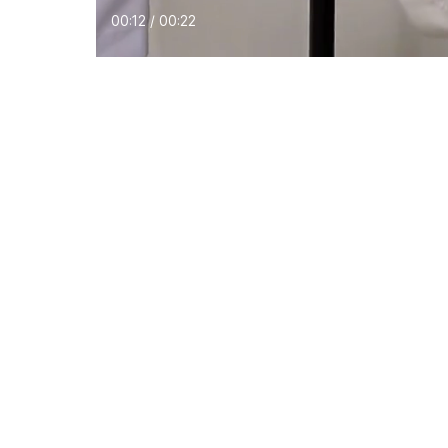
00:13 / 00:22
Download Aplikasi JakartaNotebook
Layanan Pelanggan
JakartaNoteb
Bantuan
Tentang Kami
Klaim Garansi Produk
Kontak Kami
Biaya Pengiriman
Karir
Indeks Produk
Blog