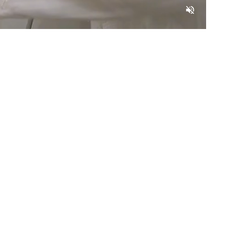
AI
Flash
#fla
Daf
ook
Ikuti Kami
Tiktok
Instagram
Facebook
X