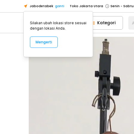
Toko Jakarta Utara
Jabodetabek
ganti
Toko Tangerang
Toko Cikupa
Kategori
A
Silakan ubah lokasi store sesuai
Pick n Go Jakarta Barat
Senin - J
dengan lokasi Anda.
Pick n Go Bekasi
Senin - Jumat (08
Mengerti
Pick n Go Depok
Senin - Jumat (08
Toko Jakarta Pusat
Senin - Sabtu
Toko Jakarta Barat
Senin - Sabtu
Toko Jakarta Utara
Toko Tangerang
Toko Cikupa
Pick n Go Jakarta Barat
Senin - J
Pick n Go Bekasi
Senin - Jumat (08
Pick n Go Depok
Senin - Jumat (08