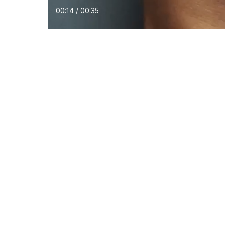
00:15 / 00:35
Download Aplikasi JakartaNotebook
Layanan Pelanggan
JakartaNoteb
Bantuan
Tentang Kami
Klaim Garansi Produk
Kontak Kami
Biaya Pengiriman
Karir
Indeks Produk
Blog