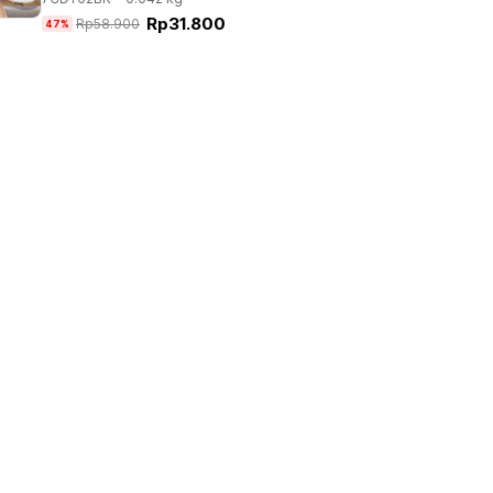
Rp
31.800
Rp
58.900
47%