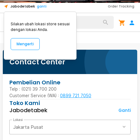
1
1
1
Jabodetabek
ganti
Order Tracking
Alat Kopi
Silakan ubah lokasi store sesuai
dengan lokasi Anda.
Mengerti
Contact Center
Pembelian Online
Telp : (021) 39 700 200
Customer Service (WA) :
0899 721 7050
Toko Kami
Jabodetabek
Ganti
Lokasi
Jakarta Pusat