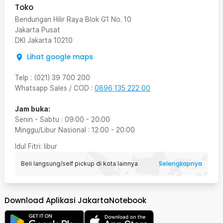
Toko
Bendungan Hilir Raya Blok G1 No. 10
Jakarta Pusat
DKI Jakarta
10210
Lihat google maps
Telp
:
(021) 39 700 200
Whatsapp Sales / COD
:
0896 135 222 00
Jam buka:
Senin - Sabtu
:
09:00
-
20:00
Minggu/Libur Nasional
:
12:00
-
20:00
Idul Fitri
: libur
Selengkapnya
Beli langsung/self pickup di kota lainnya
Download Aplikasi JakartaNotebook