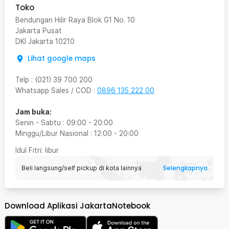
Toko
Bendungan Hilir Raya Blok G1 No. 10
Jakarta Pusat
DKI Jakarta
10210
Lihat google maps
Telp
:
(021) 39 700 200
Whatsapp Sales / COD
:
0896 135 222 00
Jam buka:
Senin - Sabtu
:
09:00
-
20:00
Minggu/Libur Nasional
:
12:00
-
20:00
Idul Fitri
: libur
Selengkapnya
Beli langsung/self pickup di kota lainnya
Download Aplikasi JakartaNotebook