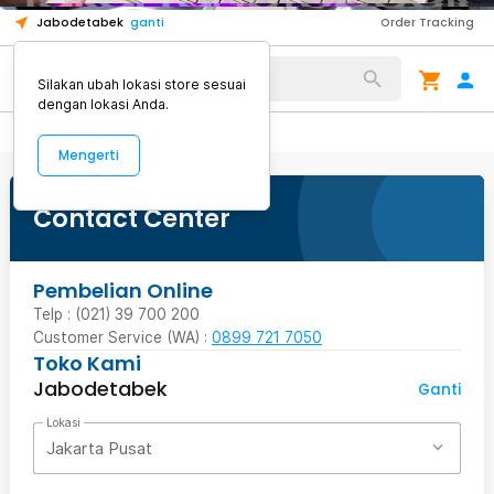
mouse semakin keren.
1
1
1
Jabodetabek
ganti
Order Tracking
Alat Kopi
Silakan ubah lokasi store sesuai
dengan lokasi Anda.
Mengerti
Contact Center
Pembelian Online
Telp : (021) 39 700 200
Customer Service (WA) :
0899 721 7050
Toko Kami
Jabodetabek
Ganti
Lokasi
Jakarta Pusat