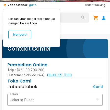
nyeri.
1
1
Jabodetabek
ganti
Order Tracking
Alat Kopi
Silakan ubah lokasi store sesuai
dengan lokasi Anda.
Mengerti
Contact Center
Pembelian Online
Telp : (021) 39 700 200
Customer Service (WA) :
0899 721 7050
Toko Kami
Jabodetabek
Ganti
Lokasi
Jakarta Pusat