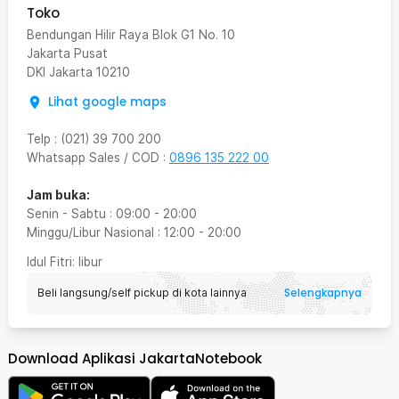
Toko
Bendungan Hilir Raya Blok G1 No. 10
Jakarta Pusat
DKI Jakarta
10210
Lihat google maps
Telp
:
(021) 39 700 200
Whatsapp Sales / COD
:
0896 135 222 00
Jam buka:
Senin - Sabtu
:
09:00
-
20:00
Minggu/Libur Nasional
:
12:00
-
20:00
Idul Fitri
: libur
Selengkapnya
Beli langsung/self pickup di kota lainnya
Download Aplikasi JakartaNotebook