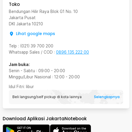
Toko
Bendungan Hilir Raya Blok G1 No. 10
Jakarta Pusat
DKI Jakarta
10210
Lihat google maps
Telp
:
(021) 39 700 200
Whatsapp Sales / COD
:
0896 135 222 00
Jam buka:
Senin - Sabtu
:
09:00
-
20:00
Minggu/Libur Nasional
:
12:00
-
20:00
Idul Fitri
: libur
Selengkapnya
Beli langsung/self pickup di kota lainnya
Download Aplikasi JakartaNotebook