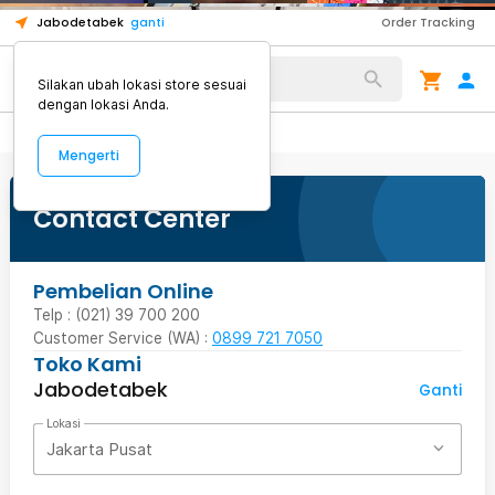
1
1
1
Jabodetabek
ganti
Order Tracking
Alat Kopi
Silakan ubah lokasi store sesuai
dengan lokasi Anda.
Mengerti
Contact Center
Pembelian Online
Telp : (021) 39 700 200
Customer Service (WA) :
0899 721 7050
Toko Kami
Jabodetabek
Ganti
Lokasi
Jakarta Pusat