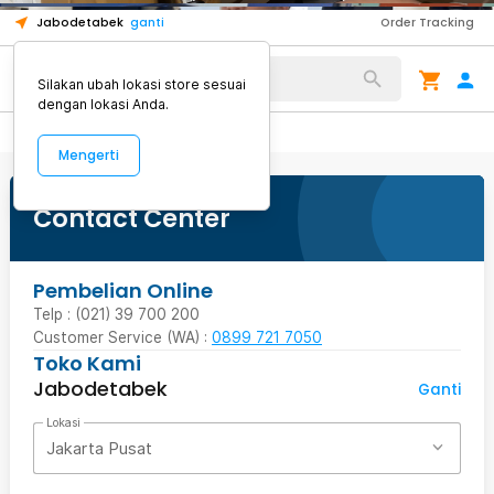
1
4
Jabodetabek
ganti
Order Tracking
Alat Kopi
Silakan ubah lokasi store sesuai
dengan lokasi Anda.
Mengerti
Contact Center
Pembelian Online
Telp : (021) 39 700 200
Customer Service (WA) :
0899 721 7050
Toko Kami
Jabodetabek
Ganti
Lokasi
Jakarta Pusat