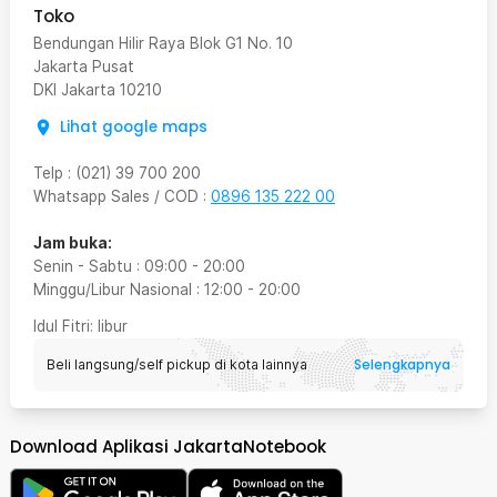
Toko
Bendungan Hilir Raya Blok G1 No. 10
Jakarta Pusat
DKI Jakarta
10210
Lihat google maps
Telp
:
(021) 39 700 200
Whatsapp Sales / COD
:
0896 135 222 00
Jam buka:
Senin - Sabtu
:
09:00
-
20:00
Minggu/Libur Nasional
:
12:00
-
20:00
Idul Fitri
: libur
Selengkapnya
Beli langsung/self pickup di kota lainnya
Download Aplikasi JakartaNotebook