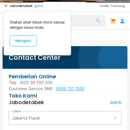
8
1
1
Jabodetabek
ganti
Order Tracking
Alat Kopi
Silakan ubah lokasi store sesuai
dengan lokasi Anda.
Mengerti
Contact Center
Pembelian Online
Telp : (021) 39 700 200
Customer Service (WA) :
0899 721 7050
Toko Kami
Jabodetabek
Ganti
Lokasi
Jakarta Pusat