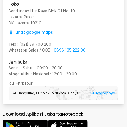
Toko
Bendungan Hilir Raya Blok G1 No. 10
Jakarta Pusat
DKI Jakarta
10210
Lihat google maps
Telp
:
(021) 39 700 200
Whatsapp Sales / COD
:
0896 135 222 00
Jam buka:
Senin - Sabtu
:
09:00
-
20:00
Minggu/Libur Nasional
:
12:00
-
20:00
Idul Fitri
: libur
Selengkapnya
Beli langsung/self pickup di kota lainnya
Download Aplikasi JakartaNotebook