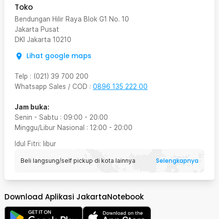
Toko
Bendungan Hilir Raya Blok G1 No. 10
Jakarta Pusat
DKI Jakarta
10210
Lihat google maps
Telp
:
(021) 39 700 200
Whatsapp Sales / COD
:
0896 135 222 00
Jam buka:
Senin - Sabtu
:
09:00
-
20:00
Minggu/Libur Nasional
:
12:00
-
20:00
Idul Fitri
: libur
Selengkapnya
Beli langsung/self pickup di kota lainnya
Download Aplikasi JakartaNotebook