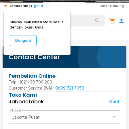
8
1
1
Jabodetabek
ganti
Order Tracking
Alat Kopi
Silakan ubah lokasi store sesuai
dengan lokasi Anda.
Mengerti
Contact Center
Pembelian Online
Telp : (021) 39 700 200
Customer Service (WA) :
0899 721 7050
Toko Kami
Jabodetabek
Ganti
Lokasi
Jakarta Pusat