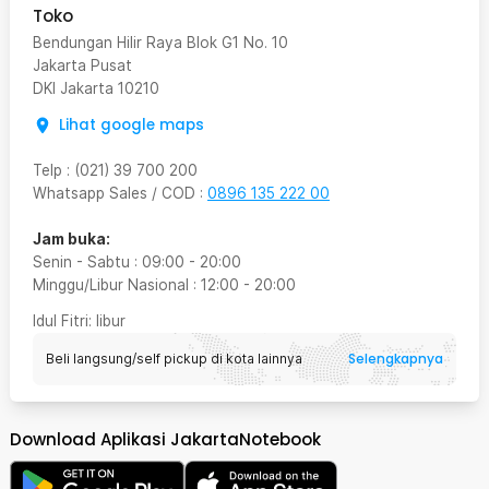
Toko
Bendungan Hilir Raya Blok G1 No. 10
Jakarta Pusat
DKI Jakarta
10210
Lihat google maps
Telp
:
(021) 39 700 200
Whatsapp Sales / COD
:
0896 135 222 00
Jam buka:
Senin - Sabtu
:
09:00
-
20:00
Minggu/Libur Nasional
:
12:00
-
20:00
Idul Fitri
: libur
Selengkapnya
Beli langsung/self pickup di kota lainnya
Download Aplikasi JakartaNotebook