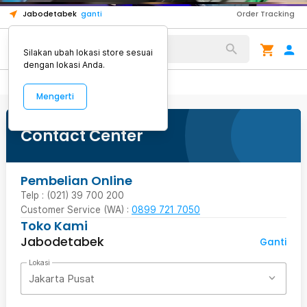
1
1
1
Jabodetabek
ganti
Order Tracking
Alat Kopi
Silakan ubah lokasi store sesuai
dengan lokasi Anda.
Mengerti
Contact Center
Pembelian Online
Telp : (021) 39 700 200
Customer Service (WA) :
0899 721 7050
Toko Kami
Jabodetabek
Ganti
Lokasi
Jakarta Pusat