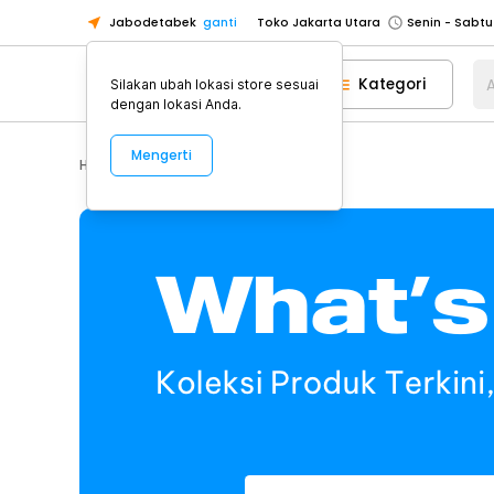
Jabodetabek
ganti
Toko Jakarta Utara
Toko Tangerang
Kategori
A
Silakan ubah lokasi store sesuai
Toko Cikupa
dengan lokasi Anda.
Pick n Go Jakarta Barat
Senin - J
Mengerti
Pick n Go Bekasi
Senin - Jumat (08
Home
What’s New
Pick n Go Depok
Senin - Jumat (08
Toko Jakarta Pusat
Senin - Sabtu
Toko Jakarta Barat
Senin - Sabtu
Toko Jakarta Utara
Toko Tangerang
Toko Cikupa
Pick n Go Jakarta Barat
Senin - J
Pick n Go Bekasi
Senin - Jumat (08
Pick n Go Depok
Senin - Jumat (08