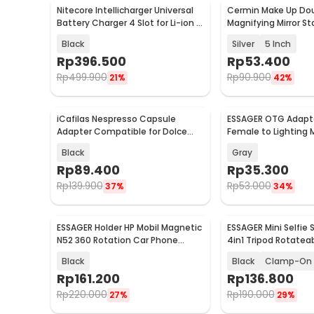
Nitecore Intellicharger Universal
Cermin Make Up Dou
Baru
Baru
Battery Charger 4 Slot for Li-ion -
Magnifying Mirror St
NEW i4
045
Black
Silver
5 Inch
Rp
396.500
Rp
53.400
Rp
499.900
Rp
90.900
21%
42%
iCafilas Nespresso Capsule
ESSAGER OTG Adapt
Baru
Baru
Adapter Compatible for Dolce
Female to Lighting M
Gusto
Holder 30W - ES-OT
Black
Gray
Rp
89.400
Rp
35.300
Rp
139.900
Rp
53.000
37%
34%
ESSAGER Holder HP Mobil Magnetic
ESSAGER Mini Selfie 
Baru
Baru
N52 360 Rotation Car Phone
4in1 Tripod Rotatea
Holder - ES-ZJ40
Remote - F07-F08
Black
Black
Clamp-On
Rp
161.200
Rp
136.800
Rp
220.000
Rp
190.000
27%
29%