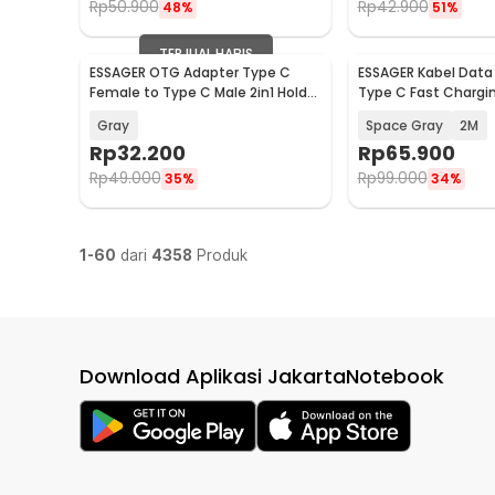
Rp
50.900
Rp
42.900
48%
51%
TERJUAL HABIS
ESSAGER OTG Adapter Type C
ESSAGER Kabel Data
Baru
Baru
Female to Type C Male 2in1 Holder
Type C Fast Chargin
240W - ES-OTG37
5A 100W - ES-X81
Gray
Space Gray
2M
Rp
32.200
Rp
65.900
Rp
49.000
Rp
99.000
35%
34%
1-60
dari
4358
Produk
Download Aplikasi JakartaNotebook