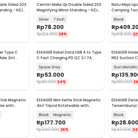
ble Sided 20X
Cermin Make Up Double Sided 20X
Natu Meja Lip
Baru
Baru
anding - HZJ-
Magnifying Mirror Standing - HZJ-
Camping Tacti
045
60x40cm - C
Silver
7 Inch
Black
Rp
78.200
Rp
409.2
Rp
124.900
Rp
518.900
38%
22
er Type C
ESSAGER Kabel Data USB A to Type
ESSAGER Holde
Baru
Baru
ale 2in1
C Fast Charging PD QC 3.1 7A
N52 Suction C
G37
100W 1M - EXCT-YJ0A-P
- ES-ZJ41
Space Gray
Gun Metallic
Rp
53.000
Rp
135.90
Rp
80.000
Rp
190.000
34%
2
Stick Magnetic
ESSAGER Mini Selfie Stick Magnetic
ESSAGER Dete
Baru
Baru
ble with
4in1 Tripod Rotateable with
Tersembunyi 
Remote - F07-F08
Camera Detec
Black
Magnetic
Black
Rp
177.700
Rp
28.60
Rp
240.000
Rp
43.000
26%
3