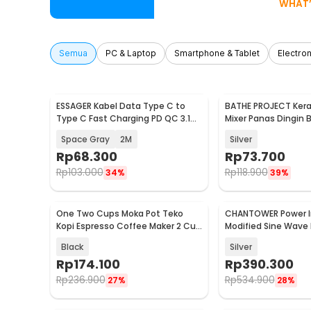
WHAT’
Semua
PC & Laptop
Smartphone & Tablet
Electron
ESSAGER Kabel Data Type C to
BATHE PROJECT Kera
Baru
Baru
Type C Fast Charging PD QC 3.1
Mixer Panas Dingin 
5A 240W - ES-X81
K030
Space Gray
2M
Silver
Rp
68.300
Rp
73.700
Rp
103.000
Rp
118.900
34%
39%
One Two Cups Moka Pot Teko
CHANTOWER Power In
Baru
Baru
Kopi Espresso Coffee Maker 2 Cup
Modified Sine Wave
100ml - L30
220V 2000W - SAA-
Black
Silver
Rp
174.100
Rp
390.300
Rp
236.900
Rp
534.900
27%
28%