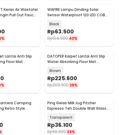
 Keran Air Wastafel
WAFIRE Lampu Dinding Solar
Baru
ingin Pull Out Faucet
Sensor Waterproof 120 LED COB
Cool White - JX-F60
Black
00
Rp
63.500
Rp
104.900
8%
40%
t Lantai Anti Slip
DATOPER Karpet Lantai Anti Slip
Baru
ng Floor Mat
Water Absorbing Floor Mat
BQ100
60x300cm - BQ100
Brown
00
Rp
225.600
Rp
309.900
8%
28%
 Lantera Camping
Ping Gelas Milk Jug Pitcher
Baru
g Retro Style
Espresso Teh Double Wall Glass
-LY02
250ml - KCH300
Transparent
0
Rp
36.100
Rp
58.900
%
39%