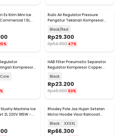
 Es Krim Mini Ice
Ruilo Air Regulator Pressure
Baru
Commercial 1.5L
Pengatur Tekanan Kompresor
6A
Angin G1/4 - AR-2000
Black/Red
800
Rp
29.300
Rp
54.900
25%
47%
r Regulator
HAB Filter Pneumatic Separator
Baru
ringan Kompresor
Regulator Kompresor Copper
AFR-2000
Core G1/4 - AF-2000
 Core
Black
0
Rp
23.200
Rp
45.900
%
50%
 Slushy Machine Ice
Rhodey Pole Jas Hujan Setelan
Baru
t 2L 220V 185W -
Motor Hoodie Visor Raincoat
Waterproof - ZY-10
Black
XXXXL
900
Rp
66.300