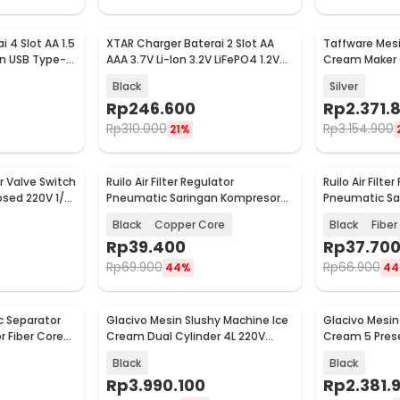
 4 Slot AA 1.5
XTAR Charger Baterai 2 Slot AA
Taffware Mesin
Baru
Baru
-in USB Type-C
AAA 3.7V Li-Ion 3.2V LiFePO4 1.2V
Cream Maker 
Ni-MH - VX2 PRO KT
140W - ICM-1
Black
Silver
Rp
246.600
Rp
2.371.
Rp
310.000
Rp
3.154.900
21%
 Valve Switch
Ruilo Air Filter Regulator
Ruilo Air Filte
Baru
Baru
sed 220V 1/2
Pneumatic Saringan Kompresor
Pneumatic Sa
Angin G1/4 - AFR-2000
Angin G1/4 - 
Black
Copper Core
Black
Fiber
Rp
39.400
Rp
37.70
Rp
69.900
Rp
66.900
44%
44
c Separator
Glacivo Mesin Slushy Machine Ice
Glacivo Mesin
Baru
Baru
 Fiber Core
Cream Dual Cylinder 4L 220V
Cream 5 Prese
380W - BS-B8
BS-B1
Black
Black
Rp
3.990.100
Rp
2.381.