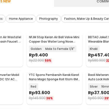
S NEW
COMIN
ic
Home Appliance
Photography
Fashion, Make Up & Beauty Ca
n Air Wastafel
NFJM Stop Keran Air Ball Valve Mini
BEITAO Jaket
Baru
Baru
Basin Faucet -
Copper Gas Water Long Nose
Wearable Bla
Handle - DN20
Repellent Nylo
Golden
Male to Female 1/8"
Khaki
Rp
9.400
Rp
457.4
Rp
22.900
Rp
580.900
59%
2
verter Mobil
YTC Spons Pembersih Kerak Karat
Baoli Meteran
Baru
Baru
 DC 12V AC
Nano Magic Sponge Roll 10cm 6M -
Auto Lock Hol
2000A
LPZ-55
Steel - DSH-3
Red
Silver
16m
Rp
93.600
Rp
37.50
Rp
145.900
Rp
60.900
36%
39