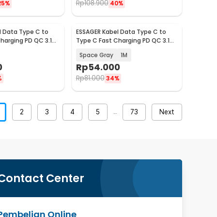
Rp
108.900
25%
40%
 Data Type C to
ESSAGER Kabel Data Type C to
Baru
harging PD QC 3.1
Type C Fast Charging PD QC 3.1
X81
5A 100W - ES-X81
Space Gray
1M
0
Rp
54.000
Rp
81.000
%
34%
2
3
4
5
73
Next
…
Contact Center
Pembelian Online