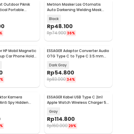
at Outdoor Piknik
Metrion Masker Las Otomatis
Baru
cal Portable
Auto Darkening Welding Mask
CJZ0002
Solar Powered - HJ15
Black
00
Rp
48.100
Rp
74.900
%
36%
r HP Mobil Magnetic
ESSAGER Adaptor Converter Audio
Baru
up Car Phone Holder
OTG Type C to Type C 3.5 mm
2in1 60W - ES-OTG38
Dark Gray
0
Rp
54.800
Rp
83.000
9%
34%
ktor Kamera
ESSAGER Kabel USB Type C 2in1
Baru
Anti Spy Hidden
Apple Watch Wireless Charger 5A
tor - ETCT-DC01-P
100W 1M - ES-X82
Gray
0
Rp
114.800
Rp
160.000
4%
29%