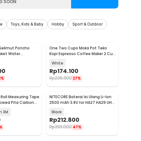
G SOON
re
Toys, Kids & Baby
Hobby
Sport & Outdoor
 Selimut Poncho
One Two Cups Moka Pot Teko
Baru
nket Water
Kopi Espresso Coffee Maker 2 Cup
n - BH-1123
100ml - L30
White
00
Rp
174.100
Rp
236.900
2%
27%
 Roll Measuring Tape
NITECORE Baterai Isi Ulang Li-Ion
Baru
lowed Pita Carbon
2500 mAh 3.8V for HA27 HA29 UHE
0
- HLB2500
m 3M
Black
0
Rp
212.800
Rp
399.000
%
47%