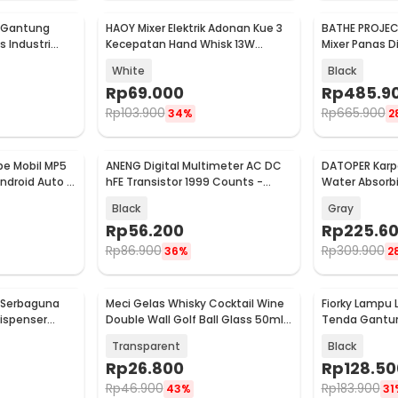
n Gantung
HAOY Mixer Elektrik Adonan Kue 3
BATHE PROJECT
Baru
Baru
s Industri
Kecepatan Hand Whisk 13W
Mixer Panas D
800mAh - HMF30
- K040
White
Black
Rp
69.000
Rp
485.9
Rp
103.900
Rp
665.900
34%
2
e Mobil MP5
ANENG Digital Multimeter AC DC
DATOPER Karpe
Baru
Baru
ndroid Auto 7
hFE Transistor 1999 Counts -
Water Absorbi
SZ852
60x300cm - 
Black
Gray
Rp
56.200
Rp
225.6
Rp
86.900
Rp
309.900
36%
2
 Serbaguna
Meci Gelas Whisky Cocktail Wine
Fiorky Lampu
Baru
Baru
Dispenser
Double Wall Golf Ball Glass 50ml -
Tenda Gantun
SG-05
1500mAh - TM
Transparent
Black
Rp
26.800
Rp
128.50
Rp
46.900
Rp
183.900
43%
31