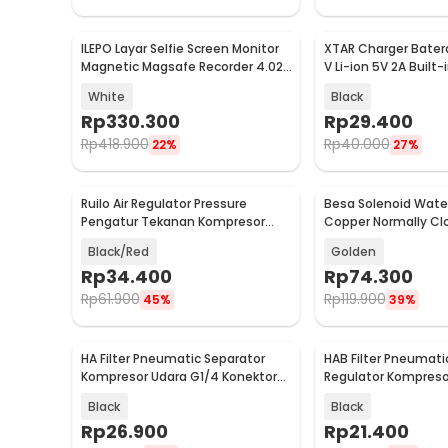
ILEPO Layar Selfie Screen Monitor
XTAR Charger Baterai
Baru
Baru
Magnetic Magsafe Recorder 4.02
V Li-ion 5V 2A Built
Inch - X5
- C4-AA
White
Black
Rp
330.300
Rp
29.400
Rp
418.900
Rp
40.000
22%
27%
Ruilo Air Regulator Pressure
Besa Solenoid Water
Baru
Baru
Pengatur Tekanan Kompresor
Copper Normally Clo
Angin SM PM20 - AR-2000
Inch - FCD-180B
Black/Red
Golden
Rp
34.400
Rp
74.300
Rp
61.900
Rp
119.900
45%
39%
HA Filter Pneumatic Separator
HAB Filter Pneumati
Baru
Baru
Kompresor Udara G1/4 Konektor
Regulator Kompresor
SM PM20 - AF2000
G1/4 - AF-2000
Black
Black
Rp
26.900
Rp
21.400