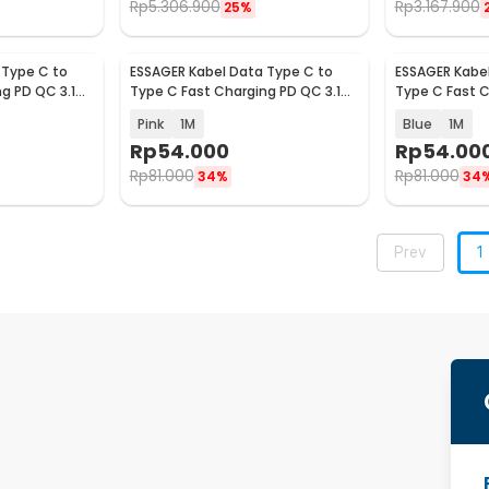
Rp
5.306.900
Rp
3.167.900
25%
 Type C to
ESSAGER Kabel Data Type C to
ESSAGER Kabel
Baru
Baru
g PD QC 3.1
Type C Fast Charging PD QC 3.1
Type C Fast C
5A 100W - ES-X81
5A 100W - ES-
Pink
1M
Blue
1M
Rp
54.000
Rp
54.00
Rp
81.000
Rp
81.000
34%
34
Prev
1