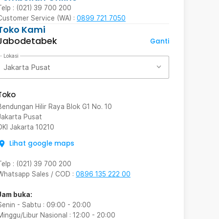
Telp : (021) 39 700 200
Customer Service (WA) :
0899 721 7050
Toko Kami
Jabodetabek
Ganti
Lokasi
Jakarta Pusat
Toko
Bendungan Hilir Raya Blok G1 No. 10
Jakarta Pusat
DKI Jakarta
10210
Lihat google maps
Telp
:
(021) 39 700 200
Whatsapp Sales / COD
:
0896 135 222 00
Jam buka:
Senin - Sabtu
:
09:00
-
20:00
Minggu/Libur Nasional
:
12:00
-
20:00