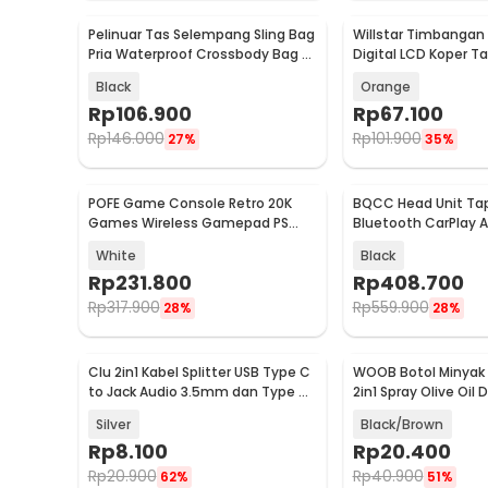
Pelinuar Tas Selempang Sling Bag
Willstar Timbanga
Baru
Baru
Pria Waterproof Crossbody Bag -
Digital LCD Koper Ta
RE885
200kg 0.05kg - 8088
Black
Orange
Rp
106.900
Rp
67.100
Rp
146.000
Rp
101.900
27%
35%
POFE Game Console Retro 20K
BQCC Head Unit Tap
Baru
Baru
Games Wireless Gamepad PS
Bluetooth CarPlay A
Gameboy 4K 16GB - M15 Plus
Inch - D207
White
Black
Rp
231.800
Rp
408.700
Rp
317.900
Rp
559.900
28%
28%
Clu 2in1 Kabel Splitter USB Type C
WOOB Botol Minyak
Baru
Baru
to Jack Audio 3.5mm dan Type C
2in1 Spray Olive Oil 
- L45
470ml - CY185
Silver
Black/Brown
Rp
8.100
Rp
20.400
Rp
20.900
Rp
40.900
62%
51%