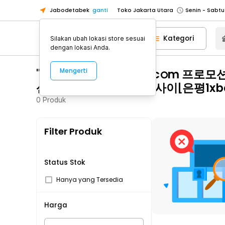
Jabodetabek
ganti
Toko Jakarta Utara
Toko Tangerang
Kategori
Silakan ubah lokasi store sesuai
Toko Cikupa
dengan lokasi Anda.
Pick n Go Jakarta Barat
Senin - J
"솔샤르손흥민 cddc7༚cഠm 프로
Mengerti
Pick n Go Bekasi
Senin - Jumat (08
산중구1xbetǍ군포다이사이⌊은평1xbe
Pick n Go Depok
Senin - Jumat (08
0
Produk
Toko Jakarta Pusat
Senin - Sabtu
Toko Jakarta Barat
Senin - Sabtu
Filter Produk
Toko Jakarta Utara
Toko Tangerang
Toko Cikupa
Status Stok
Pick n Go Jakarta Barat
Senin - J
Hanya yang Tersedia
Pick n Go Bekasi
Senin - Jumat (08
Harga
Pick n Go Depok
Senin - Jumat (08