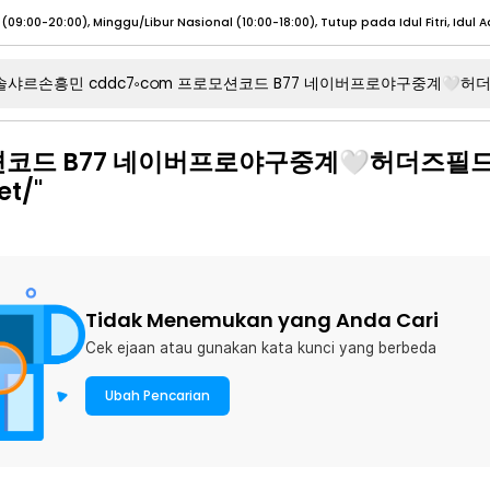
umat (07:00 - 20:00), Sabtu - Minggu (08:00 - 20:00), Tutup pada Idul Fitri
Sele
모션코드 B77 네이버프로야구중계🤍허더즈필
:00 - 20:00), Sabtu - Minggu/ Libur Nasional (08:00 - 17:00)
Selengkapnya
t/"
:00 - 20:00), Sabtu - Minggu/ Libur Nasional (08:00 - 17:00)
Selengkapnya
 (09:00-20:00), Minggu/Libur Nasional (12:00-20:00), Tutup pada Idul Fitri
Sele
 (09:00-20:00), Minggu/Libur Nasional (12:00-20:00), Tutup pada Idul Fitri
Sele
Tidak Menemukan yang Anda Cari
Cek ejaan atau gunakan kata kunci yang berbeda
umat (07:00 - 20:00), Sabtu - Minggu (08:00 - 20:00), Tutup pada Idul Fitri
Sele
Ubah Pencarian
:00 - 20:00), Sabtu - Minggu/ Libur Nasional (08:00 - 17:00)
Selengkapnya
:00 - 20:00), Sabtu - Minggu/ Libur Nasional (08:00 - 17:00)
Selengkapnya