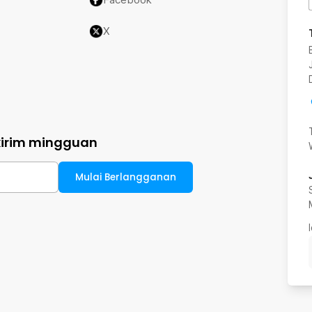
X
kirim mingguan
Mulai Berlangganan