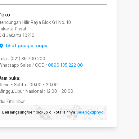
Toko
Bendungan Hilir Raya Blok G1 No. 10
Jakarta Pusat
DKI Jakarta
10210
Lihat google maps
Telp
:
(021) 39 700 200
Whatsapp Sales / COD
:
0896 135 222 00
Jam buka:
Senin - Sabtu
:
09:00
-
20:00
Minggu/Libur Nasional
:
12:00
-
20:00
Idul Fitri
: libur
Selengkapnya
Beli langsung/self pickup di kota lainnya