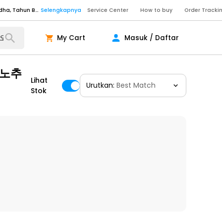
Service Center
How to buy
Order Tracki
Senin - Sabtu (09:00-20:00), Minggu/Libur Nasional (10:00-18:00), Tutup pada Idul Fitri, Idul Adha, Tahun Baru
Selengkapnya
Senin - Jumat (10:00-20:00), Sabtu - Minggu dan Libur Nasional (10:00-18:00), Tutup pada Idul Fitri, Idul Adha, Tahun Baru
Selengkapnya
My Cart
Masuk / Daftar
ngkapnya
지노추
Lihat
Urutkan:
Best Match
ngkapnya
Stok
ngkapnya
Senin - Sabtu (09:00-20:00), Minggu/Libur Nasional (10:00-18:00), Tutup pada Idul Fitri, Idul Adha, Tahun Baru
Selengkapnya
Senin - Sabtu (09:00-20:00), Minggu/Libur Nasional (10:00-18:00), Tutup pada Idul Fitri, Idul Adha, Tahun Baru
Selengkapnya
Senin - Jumat (10:00-20:00), Sabtu - Minggu dan Libur Nasional (10:00-18:00), Tutup pada Idul Fitri, Idul Adha, Tahun Baru
Selengkapnya
ngkapnya