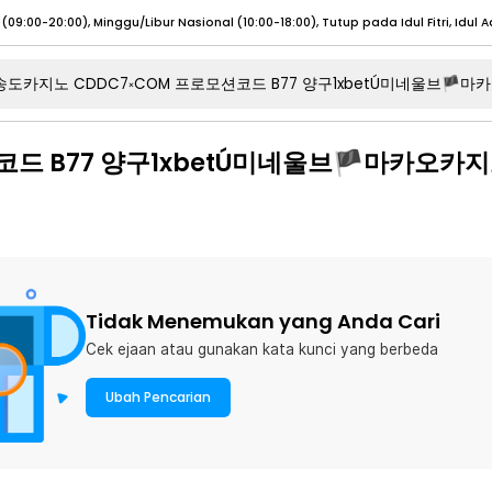
umat (07:00 - 20:00), Sabtu - Minggu (08:00 - 20:00), Tutup pada Idul Fitri
Sele
:00 - 20:00), Sabtu - Minggu/ Libur Nasional (08:00 - 17:00)
Selengkapnya
코드 B77 양구1xbetÚ미네울브🏴마카오카
:00 - 20:00), Sabtu - Minggu/ Libur Nasional (08:00 - 17:00)
Selengkapnya
 (09:00-20:00), Minggu/Libur Nasional (12:00-20:00), Tutup pada Idul Fitri
Sele
 (09:00-20:00), Minggu/Libur Nasional (12:00-20:00), Tutup pada Idul Fitri
Sele
Tidak Menemukan yang Anda Cari
Cek ejaan atau gunakan kata kunci yang berbeda
umat (07:00 - 20:00), Sabtu - Minggu (08:00 - 20:00), Tutup pada Idul Fitri
Sele
:00 - 20:00), Sabtu - Minggu/ Libur Nasional (08:00 - 17:00)
Selengkapnya
Ubah Pencarian
:00 - 20:00), Sabtu - Minggu/ Libur Nasional (08:00 - 17:00)
Selengkapnya