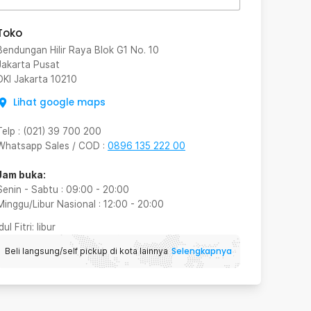
Toko
Bendungan Hilir Raya Blok G1 No. 10
Jakarta Pusat
DKI Jakarta
10210
Lihat google maps
Telp
:
(021) 39 700 200
Whatsapp Sales / COD
:
0896 135 222 00
Jam buka:
Senin - Sabtu
:
09:00
-
20:00
Minggu/Libur Nasional
:
12:00
-
20:00
Idul Fitri
: libur
Selengkapnya
Beli langsung/self pickup di kota lainnya