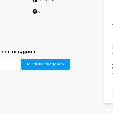
X
kirim mingguan
Mulai Berlangganan