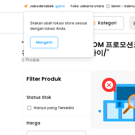
Jabodetabek
ganti
Toko Tangerang
Toko Cikupa
Kategori
Silakan ubah lokasi store sesuai
Pick n Go Jakarta Barat
Senin - J
dengan lokasi Anda.
Pick n Go Bekasi
Senin - Jumat (08
"송도카지노 CDDC7༝COM 프로모션
Mengerti
Pick n Go Depok
Senin - Jumat (08
천ḻ토토청춘ʕ산본다이사이/"
Toko Jakarta Pusat
Senin - Sabtu
0
Produk
Toko Jakarta Barat
Senin - Sabtu
Toko Jakarta Utara
Filter Produk
Toko Tangerang
Toko Cikupa
Status Stok
Pick n Go Jakarta Barat
Senin - J
Hanya yang Tersedia
Pick n Go Bekasi
Senin - Jumat (08
Pick n Go Depok
Senin - Jumat (08
Harga