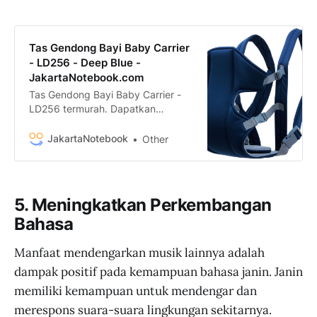
Tas Gendong Bayi Baby Carrier
- LD256 - Deep Blue -
JakartaNotebook.com
Tas Gendong Bayi Baby Carrier -
LD256 termurah. Dapatkan
dengan mudah Tas Gendong Bayi
Baby Carrier - LD256 murah,
JakartaNotebook
Other
garansi, dan bisa cicilan - Hanya di
JakartaNotebook.com.
5. Meningkatkan Perkembangan
Bahasa
Manfaat mendengarkan musik lainnya adalah
dampak positif pada kemampuan bahasa janin. Janin
memiliki kemampuan untuk mendengar dan
merespons suara-suara lingkungan sekitarnya.