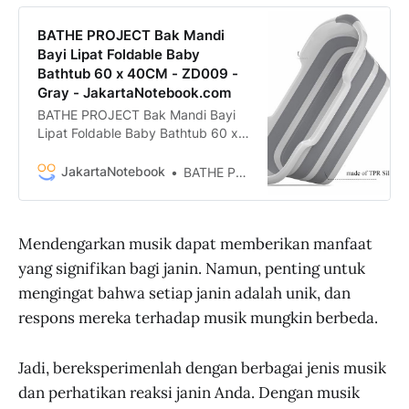
BATHE PROJECT Bak Mandi
Bayi Lipat Foldable Baby
Bathtub 60 x 40CM - ZD009 -
Gray - JakartaNotebook.com
BATHE PROJECT Bak Mandi Bayi
Lipat Foldable Baby Bathtub 60 x
40CM - ZD009 termurah.
Dapatkan dengan mudah BATHE
JakartaNotebook
BATHE PROJECT
PROJECT Bak Mandi Bayi Lipat
Foldable Baby Bathtub 60 x 40CM
- ZD009 murah, garansi, dan bisa
Mendengarkan musik dapat memberikan manfaat
cicilan - Hanya di
JakartaNotebook.com.
yang signifikan bagi janin. Namun, penting untuk
mengingat bahwa setiap janin adalah unik, dan
respons mereka terhadap musik mungkin berbeda.
Jadi, bereksperimenlah dengan berbagai jenis musik
dan perhatikan reaksi janin Anda. Dengan musik