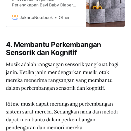
Perlengkapan Bayi Baby Diaper
Caddy Bag - SS320 termurah.
Dapatkan dengan mudah Mrosaa
JakartaNotebook
Other
Rak Organizer Perlengkapan Bayi
Baby Diaper Caddy Bag - SS320
murah, garansi, dan bisa cicilan -
Hanya di JakartaNotebook.com.
4. Membantu Perkembangan
Sensorik dan Kognitif
Musik adalah rangsangan sensorik yang kuat bagi
janin. Ketika janin mendengarkan musik, otak
mereka menerima rangsangan yang membantu
dalam perkembangan sensorik dan kognitif.
Ritme musik dapat merangsang perkembangan
sistem saraf mereka. Sedangkan nada dan melodi
dapat membantu dalam perkembangan
pendengaran dan memori mereka.