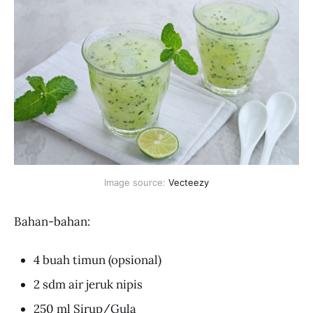
Image source: 
Vecteezy
Bahan-bahan:
4 buah timun (opsional)
2 sdm air jeruk nipis
250 ml Sirup/Gula