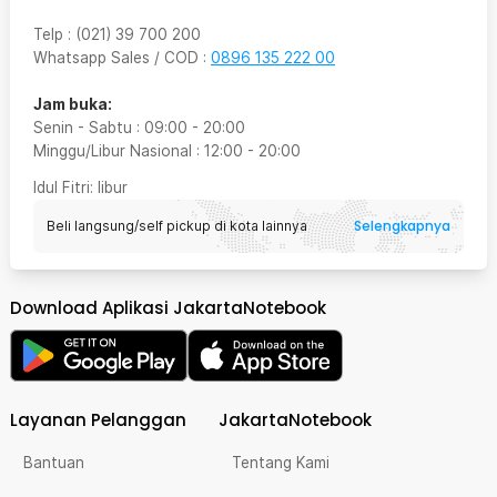
Telp
:
(021) 39 700 200
Whatsapp Sales / COD
:
0896 135 222 00
Jam buka:
Senin - Sabtu
:
09:00
-
20:00
Minggu/Libur Nasional
:
12:00
-
20:00
Idul Fitri
: libur
Selengkapnya
Beli langsung/self pickup di kota lainnya
Download Aplikasi JakartaNotebook
Layanan Pelanggan
JakartaNotebook
Bantuan
Tentang Kami