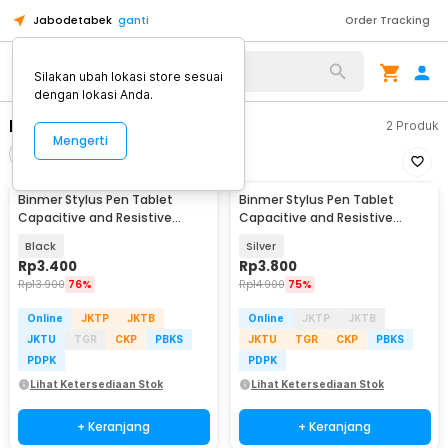
Jabodetabek
ganti
Order Tracking
Alat Kopi
Silakan ubah lokasi store sesuai
dengan lokasi Anda.
Binmer
2
Produk
Mengerti
Filter
Urutkan
Binmer Stylus Pen Tablet
Binmer Stylus Pen Tablet
Capacitive and Resistive
Capacitive and Resistive
Universal 2in1 - TD0213
Universal 2in1 - TD0213
Black
Silver
Rp
3.400
Rp
3.800
Rp
13.900
76%
Rp
14.900
75%
Online
JKTP
JKTB
Online
JKTP
JKTB
JKTU
TGR
CKP
PBKS
JKTU
TGR
CKP
PBKS
PDPK
PDPK
Lihat Ketersediaan Stok
Lihat Ketersediaan Stok
+ Keranjang
+ Keranjang