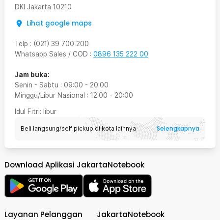
DKI Jakarta
10210
Lihat google maps
Telp
:
(021) 39 700 200
Whatsapp Sales / COD
:
0896 135 222 00
Jam buka:
Senin - Sabtu
:
09:00
-
20:00
Minggu/Libur Nasional
:
12:00
-
20:00
Idul Fitri
: libur
Selengkapnya
Beli langsung/self pickup di kota lainnya
Download Aplikasi JakartaNotebook
Layanan Pelanggan
JakartaNotebook