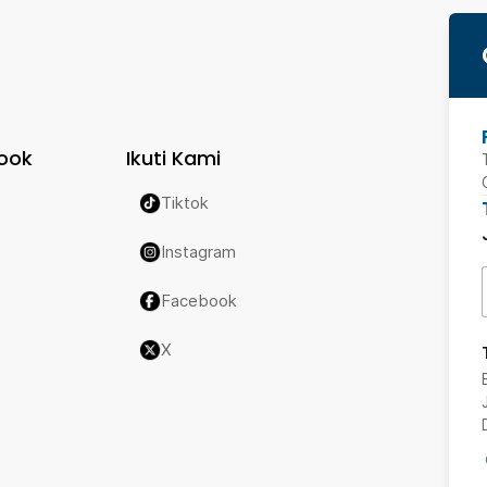
ook
Ikuti Kami
Tiktok
Instagram
Facebook
X