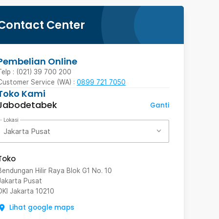
Contact Center
Pembelian Online
Telp : (021) 39 700 200
Customer Service (WA) :
0899 721 7050
Toko Kami
Jabodetabek
Ganti
Lokasi
Jakarta Pusat
Toko
Bendungan Hilir Raya Blok G1 No. 10
Jakarta Pusat
DKI Jakarta
10210
Lihat google maps