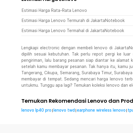
Estimasi Harga Rata-Rata Lenovo
Estimasi Harga Lenovo Termurah di JakartaNotebook
Estimasi Harga Lenovo Termahal di JakartaNotebook
Lengkapi electronic dengan membeli lenovo di JakartaNo
dipilih sesuai kebutuhan. Tak perlu repot pergi ke lu
pengiriman, lalu barang pesanan siap diantar ke alama
setelah kamu membayar pesanan. Tak hanya itu, kamu jug
Tangerang, Cikupa, Semarang, Surabaya Timur, Surabaya
membayar di tempat. Sedang mencari harga lenovo terba
untukmu. Tunggu apa lagi? Temukan koleksi lenovo dan el
Temukan Rekomendasi Lenovo dan Produ
lenovo lp40 pro
lenovo twd
earphone wireless lenovo
tp
|
|
|