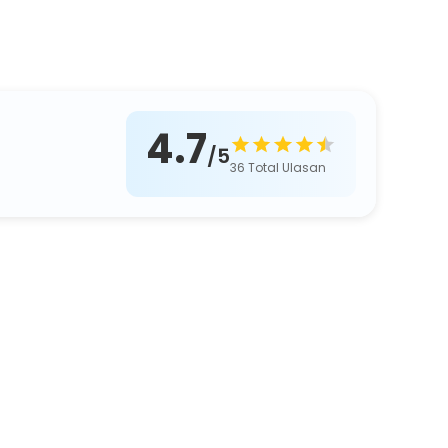
4.7
/5
36
Total Ulasan