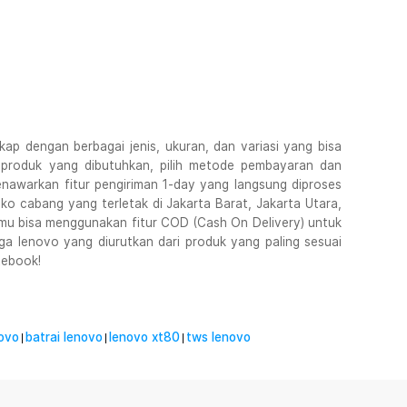
ap dengan berbagai jenis, ukuran, dan variasi yang bisa
ih produk yang dibutuhkan, pilih metode pembayaran dan
nawarkan fitur pengiriman 1-day yang langsung diproses
o cabang yang terletak di Jakarta Barat, Jakarta Utara,
mu bisa menggunakan fitur COD (Cash On Delivery) untuk
a lenovo yang diurutkan dari produk yang paling sesuai
tebook!
ovo
batrai lenovo
lenovo xt80
tws lenovo
|
|
|