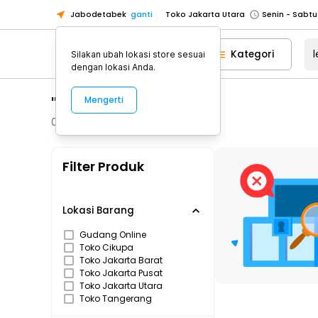
Toko Jakarta Utara
Jabodetabek
ganti
Toko Tangerang
Kategori
Toko Cikupa
Silakan ubah lokasi store sesuai
dengan lokasi Anda.
Pick n Go Jakarta Barat
Senin - J
Pick n Go Bekasi
Senin - Jumat (08
"lenovo"
Mengerti
Pick n Go Depok
Senin - Jumat (08
0
Produk
Toko Jakarta Pusat
Senin - Sabtu
Toko Jakarta Barat
Senin - Sabtu
Filter Produk
Toko Jakarta Utara
Toko Tangerang
Lokasi Barang
Toko Cikupa
Gudang Online
Pick n Go Jakarta Barat
Senin - J
Toko Cikupa
Toko Jakarta Barat
Pick n Go Bekasi
Senin - Jumat (08
Toko Jakarta Pusat
Toko Jakarta Utara
Pick n Go Depok
Senin - Jumat (08
Toko Tangerang