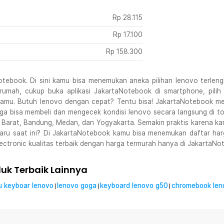
Rp
28.115
Rp
17.100
Rp
158.300
tebook. Di sini kamu bisa menemukan aneka pilihan lenovo terlengk
ar rumah, cukup buka aplikasi JakartaNotebook di smartphone, pil
t kamu. Butuh lenovo dengan cepat? Tentu bisa! JakartaNotebook me
a bisa membeli dan mengecek kondisi lenovo secara langsung di tok
 Barat, Bandung, Medan, dan Yogyakarta. Semakin praktis karena ka
ru saat ini? Di JakartaNotebook kamu bisa menemukan daftar harg
ectronic kualitas terbaik dengan harga termurah hanya di JakartaNo
k Terbaik Lainnya
u keyboar lenovo
lenovo goga
keyboard lenovo g50
chromebook len
|
|
|