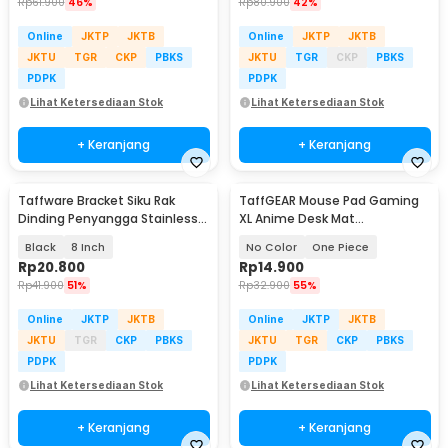
Rp
61.900
46%
Rp
80.900
42%
Online
JKTP
JKTB
Online
JKTP
JKTB
JKTU
TGR
CKP
PBKS
JKTU
TGR
CKP
PBKS
PDPK
PDPK
Lihat Ketersediaan Stok
Lihat Ketersediaan Stok
+ Keranjang
+ Keranjang
Taffware Bracket Siku Rak
TaffGEAR Mouse Pad Gaming
Dinding Penyangga Stainless
XL Anime Desk Mat
Steel 60kg 2 PCS - NED-6112
800x300x2mm - MP004
Black
8 Inch
No Color
One Piece
Rp
20.800
Rp
14.900
Rp
41.900
51%
Rp
32.900
55%
Online
JKTP
JKTB
Online
JKTP
JKTB
JKTU
TGR
CKP
PBKS
JKTU
TGR
CKP
PBKS
PDPK
PDPK
Lihat Ketersediaan Stok
Lihat Ketersediaan Stok
+ Keranjang
+ Keranjang