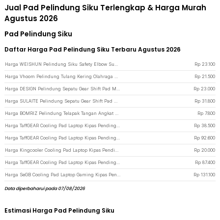
Jual Pad Pelindung Siku Terlengkap & Harga Murah
Agustus 2026
Pad Pelindung Siku
Daftar Harga Pad Pelindung Siku Terbaru Agustus 2026
Harga WEISHUN Pelindung Siku Safety Elbow Support Pad 2PCS Size M - WSEP13 - Black White
Rp
23.100
Harga Vhoom Pelindung Tulang Kering Olahraga Sport Shin Guard Pad 1 PCS L - INU64 - Black
Rp
21.500
Harga DESIGN Pelindung Sepatu Gear Shift Pad Motor Durable Shoe Protector - LH-X2 - Black
Rp
23.000
Harga SULAITE Pelindung Sepatu Gear Shift Pad Motor Anti-Scratch Protector - ST01 - Gray
Rp
31.800
Harga BOMRIZ Pelindung Telapak Tangan Angkat Beban Grip Pad Gym TPR - GP-10 - Black
Rp
7.800
Harga TaffGEAR Cooling Pad Laptop Kipas Pendingin Ultra Thin 1 Fan 14 Inch - V19 - Black
Rp
38.500
Harga TaffGEAR Cooling Pad Laptop Kipas Pendingin 2 Fan with Knob Speed - Q100 - Black
Rp
92.600
Harga Kingcooler Cooling Pad Laptop Kipas Pendingin Lipat 2 Fan 14 Inch - 818 - Black
Rp
20.000
Harga TaffGEAR Cooling Pad Laptop Kipas Pendingin 2 Fan without Knob Speed - Q100 - Black
Rp
87.400
Harga SeGB Cooling Pad Laptop Gaming Kipas Pendingin 6 Fan 17 Inch - S6 - Black
Rp
131.100
Data diperbaharui pada 07/08/2026
Estimasi Harga Pad Pelindung Siku