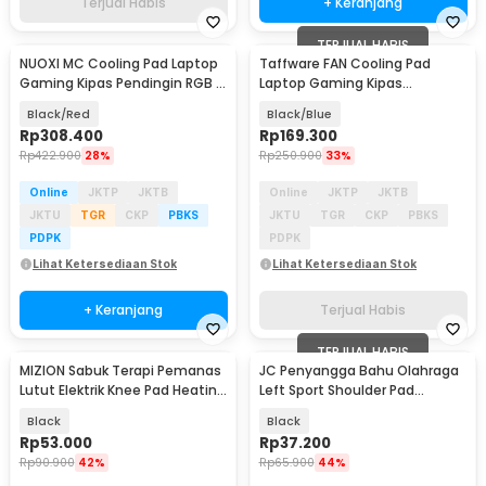
Terjual Habis
+ Keranjang
TERJUAL HABIS
NUOXI MC Cooling Pad Laptop
Taffware FAN Cooling Pad
Gaming Kipas Pendingin RGB 2
Laptop Gaming Kipas
Fan 18 Inch - X500
Pendingin 5 Fan 17 Inch - K5
Black/Red
Black/Blue
Rp
308.400
Rp
169.300
Rp
422.900
28%
Rp
250.900
33%
Online
JKTP
JKTB
Online
JKTP
JKTB
JKTU
TGR
CKP
PBKS
JKTU
TGR
CKP
PBKS
PDPK
PDPK
Lihat Ketersediaan Stok
Lihat Ketersediaan Stok
+ Keranjang
Terjual Habis
TERJUAL HABIS
MIZION Sabuk Terapi Pemanas
JC Penyangga Bahu Olahraga
Lutut Elektrik Knee Pad Heating
Left Sport Shoulder Pad
USB - MZ-3
Polyester - A0789
Black
Black
Rp
53.000
Rp
37.200
Rp
90.900
42%
Rp
65.900
44%