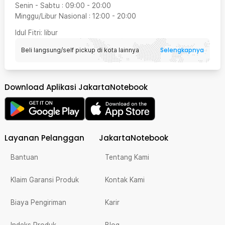
Senin - Sabtu
:
09:00
-
20:00
Minggu/Libur Nasional
:
12:00
-
20:00
Idul Fitri
: libur
Selengkapnya
Beli langsung/self pickup di kota lainnya
Download Aplikasi JakartaNotebook
Layanan Pelanggan
JakartaNotebook
Bantuan
Tentang Kami
Klaim Garansi Produk
Kontak Kami
Biaya Pengiriman
Karir