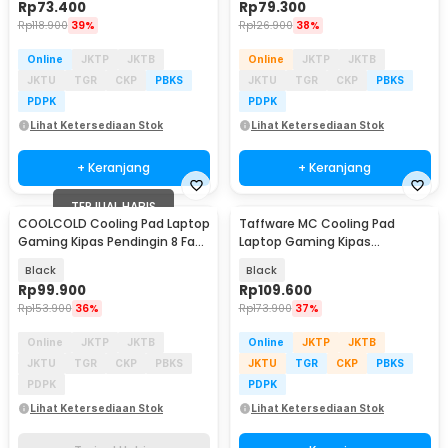
Rp
73.400
Rp
79.300
Rp
118.900
39%
Rp
126.900
38%
Online
JKTP
JKTB
Online
JKTP
JKTB
JKTU
TGR
CKP
PBKS
JKTU
TGR
CKP
PBKS
PDPK
PDPK
Lihat Ketersediaan Stok
Lihat Ketersediaan Stok
+ Keranjang
+ Keranjang
TERJUAL HABIS
COOLCOLD Cooling Pad Laptop
Taffware MC Cooling Pad
Gaming Kipas Pendingin 8 Fan
Laptop Gaming Kipas
17.3 Inch - F12L
Pendingin 6 Fan 15.6 Inch - Q3
Black
Black
Rp
99.900
Rp
109.600
Rp
153.900
36%
Rp
173.900
37%
Online
JKTP
JKTB
Online
JKTP
JKTB
JKTU
TGR
CKP
PBKS
JKTU
TGR
CKP
PBKS
PDPK
PDPK
Lihat Ketersediaan Stok
Lihat Ketersediaan Stok