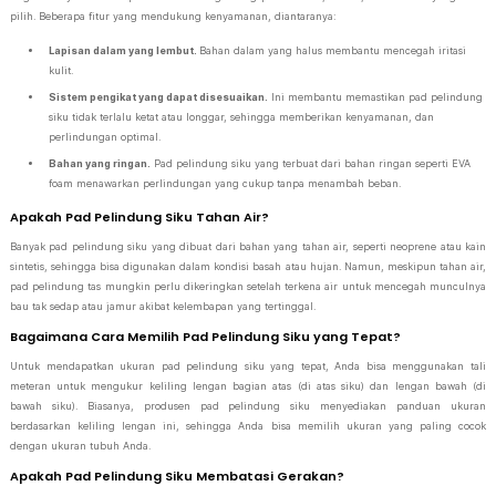
pilih. Beberapa fitur yang mendukung kenyamanan, diantaranya:
Lapisan dalam yang lembut.
Bahan dalam yang halus membantu mencegah iritasi
kulit.
Sistem pengikat yang dapat disesuaikan.
Ini membantu memastikan pad pelindung
siku tidak terlalu ketat atau longgar, sehingga memberikan kenyamanan, dan
perlindungan optimal.
Bahan yang ringan.
Pad pelindung siku yang terbuat dari bahan ringan seperti EVA
foam menawarkan perlindungan yang cukup tanpa menambah beban.
Apakah Pad Pelindung Siku Tahan Air?
Banyak pad pelindung siku yang dibuat dari bahan yang tahan air, seperti neoprene atau kain
sintetis, sehingga bisa digunakan dalam kondisi basah atau hujan. Namun, meskipun tahan air,
pad pelindung tas mungkin perlu dikeringkan setelah terkena air untuk mencegah munculnya
bau tak sedap atau jamur akibat kelembapan yang tertinggal.
Bagaimana Cara Memilih Pad Pelindung Siku yang Tepat?
Untuk mendapatkan ukuran pad pelindung siku yang tepat, Anda bisa menggunakan tali
meteran untuk mengukur keliling lengan bagian atas (di atas siku) dan lengan bawah (di
bawah siku). Biasanya, produsen pad pelindung siku menyediakan panduan ukuran
berdasarkan keliling lengan ini, sehingga Anda bisa memilih ukuran yang paling cocok
dengan ukuran tubuh Anda.
Apakah Pad Pelindung Siku Membatasi Gerakan?