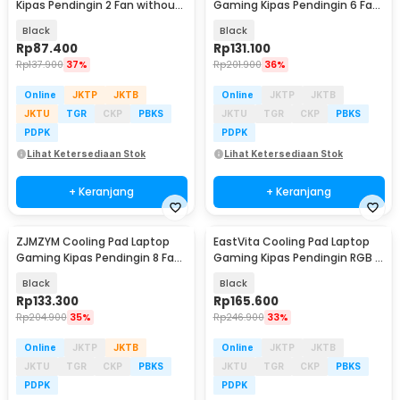
Kipas Pendingin 2 Fan without
Gaming Kipas Pendingin 6 Fan
Knob Speed - Q100
17 Inch - S6
Black
Black
Rp
87.400
Rp
131.100
Rp
137.900
37%
Rp
201.900
36%
Online
JKTP
JKTB
Online
JKTP
JKTB
JKTU
TGR
CKP
PBKS
JKTU
TGR
CKP
PBKS
PDPK
PDPK
Lihat Ketersediaan Stok
Lihat Ketersediaan Stok
+ Keranjang
+ Keranjang
ZJMZYM Cooling Pad Laptop
EastVita Cooling Pad Laptop
Baru
Gaming Kipas Pendingin 8 Fan
Gaming Kipas Pendingin RGB 4
15.6 Inch - LG2010
Fan 17.3 Inch - EV80
Black
Black
Rp
133.300
Rp
165.600
Rp
204.900
35%
Rp
246.900
33%
Online
JKTP
JKTB
Online
JKTP
JKTB
JKTU
TGR
CKP
PBKS
JKTU
TGR
CKP
PBKS
PDPK
PDPK