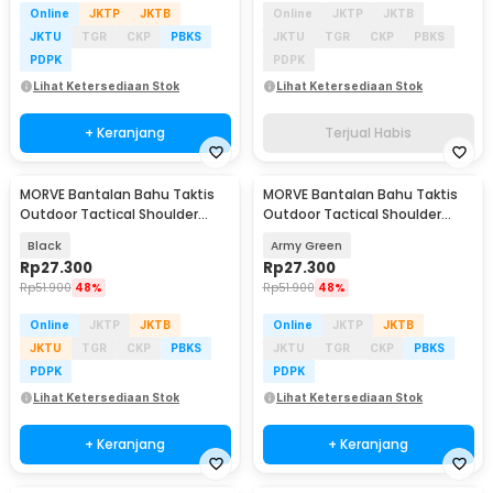
Online
JKTP
JKTB
Online
JKTP
JKTB
JKTU
TGR
CKP
PBKS
JKTU
TGR
CKP
PBKS
PDPK
PDPK
Lihat Ketersediaan Stok
Lihat Ketersediaan Stok
+ Keranjang
Terjual Habis
MORVE Bantalan Bahu Taktis
MORVE Bantalan Bahu Taktis
Outdoor Tactical Shoulder
Outdoor Tactical Shoulder
Cushion Pad 1 PCS - M04
Cushion Pad 1 PCS - M04
Black
Army Green
Rp
27.300
Rp
27.300
Rp
51.900
48%
Rp
51.900
48%
Online
JKTP
JKTB
Online
JKTP
JKTB
JKTU
TGR
CKP
PBKS
JKTU
TGR
CKP
PBKS
PDPK
PDPK
Lihat Ketersediaan Stok
Lihat Ketersediaan Stok
+ Keranjang
+ Keranjang