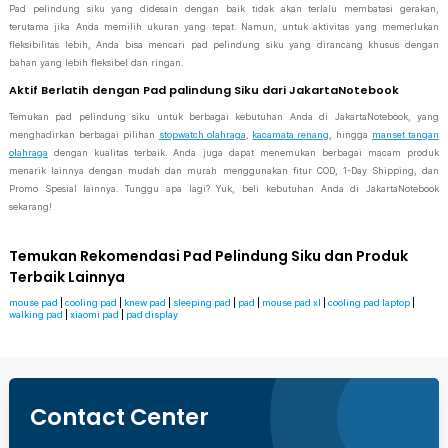
Pad pelindung siku yang didesain dengan baik tidak akan terlalu membatasi gerakan,
terutama jika Anda memilih ukuran yang tepat. Namun, untuk aktivitas yang memerlukan
fleksibilitas lebih, Anda bisa mencari pad pelindung siku yang dirancang khusus dengan
bahan yang lebih fleksibel dan ringan.
Aktif Berlatih dengan Pad palindung Siku dari JakartaNotebook
Temukan pad pelindung siku untuk berbagai kebutuhan Anda di JakartaNotebook, yang
menghadirkan berbagai pilihan
stopwatch olahraga
,
kacamata renang
, hingga
manset tangan
olahraga
dengan kualitas terbaik. Anda juga dapat menemukan berbagai macam produk
menarik lainnya dengan mudah dan murah menggunakan fitur COD, 1-Day Shipping, dan
Promo Spesial lainnya. Tunggu apa lagi? Yuk, beli kebutuhan Anda di JakartaNotebook
sekarang!
Temukan Rekomendasi Pad Pelindung Siku dan Produk
Terbaik Lainnya
mouse pad
|
cooling pad
|
knew pad
|
sleeping pad
|
pad
|
mouse pad xl
|
cooling pad laptop
|
walking pad
|
xiaomi pad
|
pad display
Contact Center