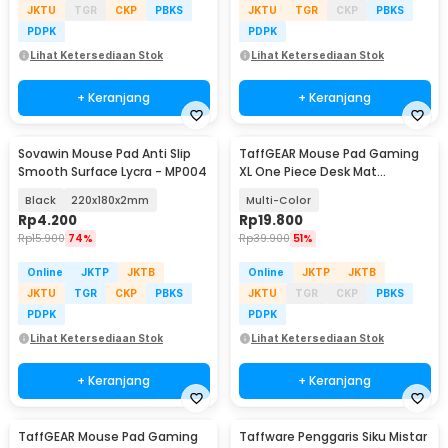
JKTU
TGR
CKP
PBKS
JKTU
TGR
CKP
PBKS
PDPK
PDPK
Lihat Ketersediaan Stok
Lihat Ketersediaan Stok
+ Keranjang
+ Keranjang
Sovawin Mouse Pad Anti Slip
TaffGEAR Mouse Pad Gaming
Smooth Surface Lycra - MP004
XL One Piece Desk Mat
800x400x2mm - K-48
Black
220x180x2mm
Multi-Color
Rp
4.200
Rp
19.800
Rp
15.900
74%
Rp
39.900
51%
Online
JKTP
JKTB
Online
JKTP
JKTB
JKTU
TGR
CKP
PBKS
JKTU
TGR
CKP
PBKS
PDPK
PDPK
Lihat Ketersediaan Stok
Lihat Ketersediaan Stok
+ Keranjang
+ Keranjang
TaffGEAR Mouse Pad Gaming
Taffware Penggaris Siku Mistar