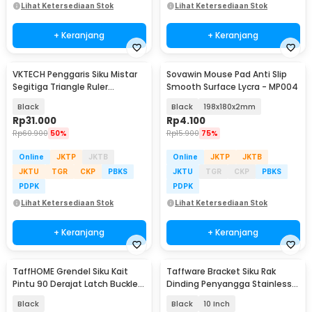
Lihat Ketersediaan Stok
Lihat Ketersediaan Stok
+ Keranjang
+ Keranjang
VKTECH Penggaris Siku Mistar
Sovawin Mouse Pad Anti Slip
Segitiga Triangle Ruler
Smooth Surface Lycra - MP004
Aluminium 7 Inch - A10D01
Black
Black
198x180x2mm
Rp
31.000
Rp
4.100
Rp
60.900
50%
Rp
15.900
75%
Online
JKTP
JKTB
Online
JKTP
JKTB
JKTU
TGR
CKP
PBKS
JKTU
TGR
CKP
PBKS
PDPK
PDPK
Lihat Ketersediaan Stok
Lihat Ketersediaan Stok
+ Keranjang
+ Keranjang
TaffHOME Grendel Siku Kait
Taffware Bracket Siku Rak
Pintu 90 Derajat Latch Buckle
Dinding Penyangga Stainless
Bolt Steel - B300
Steel 60kg 2 PCS - NED-6112
Black
Black
10 Inch