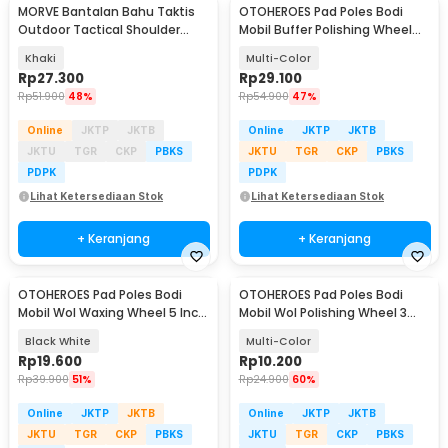
MORVE Bantalan Bahu Taktis
OTOHEROES Pad Poles Bodi
Outdoor Tactical Shoulder
Mobil Buffer Polishing Wheel
Cushion Pad 1 PCS - M04
8cm 22 PCS - BJ39
Khaki
Multi-Color
Rp
27.300
Rp
29.100
Rp
51.900
48%
Rp
54.900
47%
Online
JKTP
JKTB
Online
JKTP
JKTB
JKTU
TGR
CKP
PBKS
JKTU
TGR
CKP
PBKS
PDPK
PDPK
Lihat Ketersediaan Stok
Lihat Ketersediaan Stok
+ Keranjang
+ Keranjang
OTOHEROES Pad Poles Bodi
OTOHEROES Pad Poles Bodi
Mobil Wol Waxing Wheel 5 Inch
Mobil Wol Polishing Wheel 3
3 PCS - DB5
Inch 5 PCS - BJ69
Black White
Multi-Color
Rp
19.600
Rp
10.200
Rp
39.900
51%
Rp
24.900
60%
Online
JKTP
JKTB
Online
JKTP
JKTB
JKTU
TGR
CKP
PBKS
JKTU
TGR
CKP
PBKS