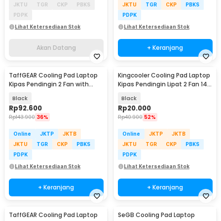
JKTU
TGR
CKP
PBKS
JKTU
TGR
CKP
PBKS
PDPK
PDPK
Lihat Ketersediaan Stok
Lihat Ketersediaan Stok
Akan Datang
+ Keranjang
TaffGEAR Cooling Pad Laptop
Kingcooler Cooling Pad Laptop
Kipas Pendingin 2 Fan with
Kipas Pendingin Lipat 2 Fan 14
Knob Speed - Q100
Inch - 818
Black
Black
Rp
92.600
Rp
20.000
Rp
143.900
36%
Rp
40.900
52%
Online
JKTP
JKTB
Online
JKTP
JKTB
JKTU
TGR
CKP
PBKS
JKTU
TGR
CKP
PBKS
PDPK
PDPK
Lihat Ketersediaan Stok
Lihat Ketersediaan Stok
+ Keranjang
+ Keranjang
TaffGEAR Cooling Pad Laptop
SeGB Cooling Pad Laptop