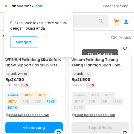
Jabodetabek
ganti
Order Tracking
Silakan ubah lokasi store sesuai
dengan lokasi Anda.
"pad pelindung siku"
300
Produk
Mengerti
Filter
Urutkan
TERJUAL HABIS
WEISHUN Pelindung Siku Safety
Vhoom Pelindung Tulang
Elbow Support Pad 2PCS Size M
Kering Olahraga Sport Shin
- WSEP13
Guard Pad 1 PCS - INU64
Black White
Black
L
Rp
23.100
Rp
21.500
Rp
45.900
50%
Rp
42.900
50%
Online
JKTP
JKTB
Online
JKTP
JKTB
JKTU
TGR
CKP
PBKS
JKTU
TGR
CKP
PBKS
PDPK
PDPK
Lihat Ketersediaan Stok
Lihat Ketersediaan Stok
+ Keranjang
Terjual Habis