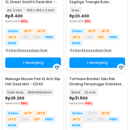
XL Street Grafitti Desk Mat -
Segitiga Triangle Ruler
EI25
Aluminium Alloy - VK18
No Color
300 x 250 x 3 mm
Gray
Rp
8.400
Rp
20.400
Rp
20.900
60%
Rp
40.900
51%
Online
JKTP
JKTB
Online
JKTP
JKTB
JKTU
TGR
CKP
PBKS
JKTU
TGR
CKP
PBKS
PDPK
PDPK
Lihat Ketersediaan Stok
Lihat Ketersediaan Stok
+ Keranjang
+ Keranjang
Mairuige Mouse Pad XL Anti Slip
Taffware Bracket Siku Rak
Felt Desk Mat - EZ142
Dinding Penyangga Stainless
Steel 60kg 2 PCS - NED-6112
Dark Gray
800x400x3mm
Black
12 Inch
Rp
26.200
Rp
31.900
Rp
49.900
48%
Rp
58.900
46%
Online
JKTP
JKTB
Online
JKTP
JKTB
JKTU
TGR
CKP
PBKS
JKTU
TGR
CKP
PBKS
PDPK
PDPK