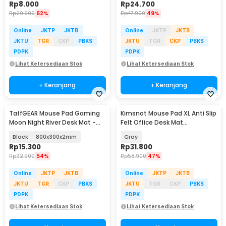
Rp
8.000
Rp
24.700
Rp
20.900
62%
Rp
47.900
49%
Online
JKTP
JKTB
Online
JKTP
JKTB
JKTU
TGR
CKP
PBKS
JKTU
TGR
CKP
PBKS
PDPK
PDPK
Lihat Ketersediaan Stok
Lihat Ketersediaan Stok
+ Keranjang
+ Keranjang
TaffGEAR Mouse Pad Gaming
Kimsnot Mouse Pad XL Anti Slip
Moon Night River Desk Mat -
Felt Office Desk Mat
YL-505
900x400x3mm - KIM94
Black
800x300x2mm
Gray
Rp
15.300
Rp
31.800
Rp
32.900
54%
Rp
58.900
47%
Online
JKTP
JKTB
Online
JKTP
JKTB
JKTU
TGR
CKP
PBKS
JKTU
TGR
CKP
PBKS
PDPK
PDPK
Lihat Ketersediaan Stok
Lihat Ketersediaan Stok