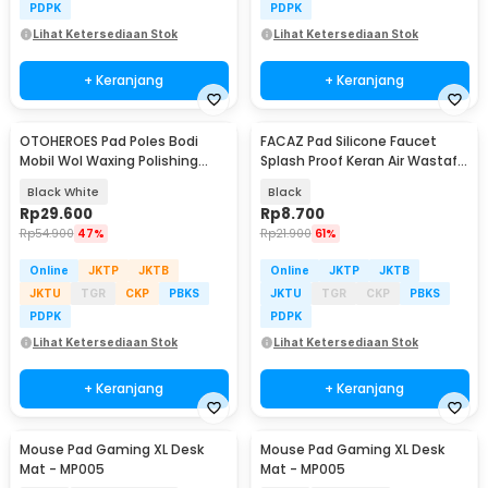
PDPK
PDPK
Lihat Ketersediaan Stok
Lihat Ketersediaan Stok
+ Keranjang
+ Keranjang
OTOHEROES Pad Poles Bodi
FACAZ Pad Silicone Faucet
Mobil Wol Waxing Polishing
Splash Proof Keran Air Wastafel
Wheel 7 Inch 5 PCS - DB5
- FC1
Black White
Black
Rp
29.600
Rp
8.700
Rp
54.900
47%
Rp
21.900
61%
Online
JKTP
JKTB
Online
JKTP
JKTB
JKTU
TGR
CKP
PBKS
JKTU
TGR
CKP
PBKS
PDPK
PDPK
Lihat Ketersediaan Stok
Lihat Ketersediaan Stok
+ Keranjang
+ Keranjang
Mouse Pad Gaming XL Desk
Mouse Pad Gaming XL Desk
Mat - MP005
Mat - MP005