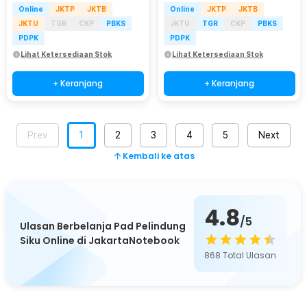
Online
JKTP
JKTB
Online
JKTP
JKTB
JKTU
TGR
CKP
PBKS
JKTU
TGR
CKP
PBKS
PDPK
PDPK
Lihat Ketersediaan Stok
Lihat Ketersediaan Stok
+ Keranjang
+ Keranjang
Prev
1
2
3
4
5
Next
Kembali ke atas
4.8
/5
Ulasan Berbelanja Pad Pelindung
Siku Online di JakartaNotebook
868
Total Ulasan