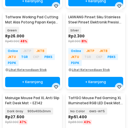
+ Keranjang
+ Keranjang
Taffware Working Pad Cutting
LAIWANG Pinset Siku Stainless
Mat Alas Potong Papan Kerja
Steel Pinset Elektronik Presisi
A3 45x30cm - GKSA3
11cm - TS-15
Green
Silver
Rp
26.000
Rp
2.300
Rp
49.900
48%
Rp
11.900
81%
Online
JKTP
JKTB
Online
JKTP
JKTB
JKTU
TGR
CKP
PBKS
JKTU
TGR
CKP
PBKS
PDPK
PDPK
Lihat Ketersediaan Stok
Lihat Ketersediaan Stok
+ Keranjang
+ Keranjang
Mairuige Mouse Pad XL Anti Slip
TaffGO Mouse Pad Gaming XL
Felt Desk Mat - EZ142
Illuminated RGB LED Desk Mat
800x300x4mm
Dark Gray
900x400x3mm
No Color
GMS-WT5
Rp
27.600
Rp
51.400
Rp
51.900
47%
Rp
88.900
43%