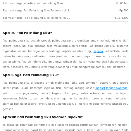
Estimasi Harga Rata-Rata Pad Pelindung Siku
Rp
68.445
Estimasi Harga Pad Pelindung Siku Termurah di JakartaNotebook
Rp
700
Estimasi Harga Pad Pelindung Siku Termahal di JakartaNotebook
Rp
7.315.500
Apa Itu Pad Pelindung Siku?
Pad pelindung siku adalah produk pelindung yang digunakan untuk melindungi siku dari
cedera, benturan, atau gesekan saat melakukan aktivitas fisik. Pad pelindung siku biasanya
digunakan dalam berbagai jenis olahraga seperti skateboarding,
sepeda
, rollerblade, serta
dalam kegiatan yang melibatkan risiko jatuh atau benturan, seperti pekerjaan konstruksi atau
panjat tebing. Pad pelindung siku umumnya terbuat dari bahan yang kuat dan fleksibel seperti
foam, neoprene, atau plastik keras yang dirancang untuk mengurangi dampak dari benturan.
Apa Fungsi Pad Pelindung Siku?
Pad pelindung siku dirancang untuk melindungi siku dari benturan, gesekan, atau cedera
akibat jatuh. Dalam beberapa kegiatan fisik, penting menggunakan
manset tangan olahraga
,
selain itu siku juga sering menjadi bagian tubuh yang rentan terkena benturan jika terjadi
kecelakaan. Selain itu, pad pelindung siku juga membantu dalam pekerjaan yang melibatkan
aktivitas fisik berat seperti konstruksi atau pengelasan, di mana siku dapat terkena tekanan atau
gesekan.
Apakah Pad Pelindung Siku Nyaman Dipakai?
Ya, sebagian besar pad pelindung siku dirancang dengan pertimbangan kenyamanan. Namun,
tingkat kenyamanan dapat bervariasi tergantung pada desain, bahan, dan ukuran yang Anda