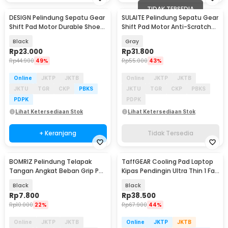
TIDAK TERSEDIA
DESIGN Pelindung Sepatu Gear
SULAITE Pelindung Sepatu Gear
Shift Pad Motor Durable Shoe
Shift Pad Motor Anti-Scratch
Protector - LH-X2
Protector - ST01
Black
Gray
Rp
23.000
Rp
31.800
Rp
44.900
49%
Rp
55.000
43%
Online
JKTP
JKTB
Online
JKTP
JKTB
JKTU
TGR
CKP
PBKS
JKTU
TGR
CKP
PBKS
PDPK
PDPK
Lihat Ketersediaan Stok
Lihat Ketersediaan Stok
+ Keranjang
Tidak Tersedia
BOMRIZ Pelindung Telapak
TaffGEAR Cooling Pad Laptop
Akan Datang
Tangan Angkat Beban Grip Pad
Kipas Pendingin Ultra Thin 1 Fan
Gym TPR - GP-10
14 Inch - V19
Black
Black
Rp
7.800
Rp
38.500
Rp
10.000
22%
Rp
67.900
44%
Online
JKTP
JKTB
Online
JKTP
JKTB