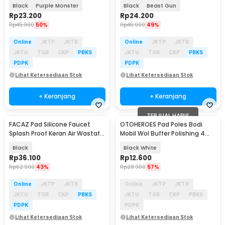
Black
Purple Monster
Black
Beast Gun
Rp
23.200
Rp
24.200
Rp
45.900
50%
Rp
46.900
49%
Online
JKTP
JKTB
Online
JKTP
JKTB
JKTU
TGR
CKP
PBKS
JKTU
TGR
CKP
PBKS
PDPK
PDPK
Lihat Ketersediaan Stok
Lihat Ketersediaan Stok
+ Keranjang
+ Keranjang
TERJUAL HABIS
FACAZ Pad Silicone Faucet
OTOHEROES Pad Poles Bodi
Splash Proof Keran Air Wastafel
Mobil Wol Buffer Polishing 4
- F-61
Inch 5 PCS - DB5
Black
Black White
Rp
36.100
Rp
12.600
Rp
62.900
43%
Rp
28.900
57%
Online
JKTP
JKTB
Online
JKTP
JKTB
JKTU
TGR
CKP
PBKS
JKTU
TGR
CKP
PBKS
PDPK
PDPK
Lihat Ketersediaan Stok
Lihat Ketersediaan Stok