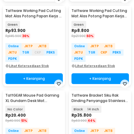
Taffware Working Pad Cutting
Taffware Working Pad Cutting
Mat Alas Potong Papan Kerja A1
Mat Alas Potong Papan Kerja
90x60cm - QJ4
A5 22x15cm - GKSA4
Green
Green
Rp
93.900
Rp
8.800
Rp
145.900
36%
Rp
21.900
60%
Online
JKTP
JKTB
Online
JKTP
JKTB
JKTU
TGR
CKP
PBKS
JKTU
TGR
CKP
PBKS
PDPK
PDPK
Lihat Ketersediaan Stok
Lihat Ketersediaan Stok
+ Keranjang
+ Keranjang
TaffGEAR Mouse Pad Gaming
Taffware Bracket Siku Rak
XL Gundam Desk Mat
Dinding Penyangga Stainless
800x400x2mm - KA-629
Steel 60kg 2 PCS - NED-6112
No Color
Black
14 Inch
Rp
20.400
Rp
35.800
Rp
40.900
51%
Rp
63.900
44%
Online
JKTP
JKTB
Online
JKTP
JKTB