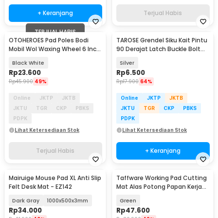
+ Keranjang
Terjual Habis
TERJUAL HABIS
OTOHEROES Pad Poles Bodi
TAROSE Grendel Siku Kait Pintu
Mobil Wol Waxing Wheel 6 Inch
90 Derajat Latch Buckle Bolt
5 PCS - DB5
Steel - TR-69
Black White
Silver
Rp
23.600
Rp
6.500
Rp
45.900
49%
Rp
17.900
64%
Online
JKTP
JKTB
Online
JKTP
JKTB
JKTU
TGR
CKP
PBKS
JKTU
TGR
CKP
PBKS
PDPK
PDPK
Lihat Ketersediaan Stok
Lihat Ketersediaan Stok
Terjual Habis
+ Keranjang
Mairuige Mouse Pad XL Anti Slip
Taffware Working Pad Cutting
Felt Desk Mat - EZ142
Mat Alas Potong Papan Kerja
A2 60x45cm - QJ3
Dark Gray
1000x500x3mm
Green
Rp
34.000
Rp
47.600