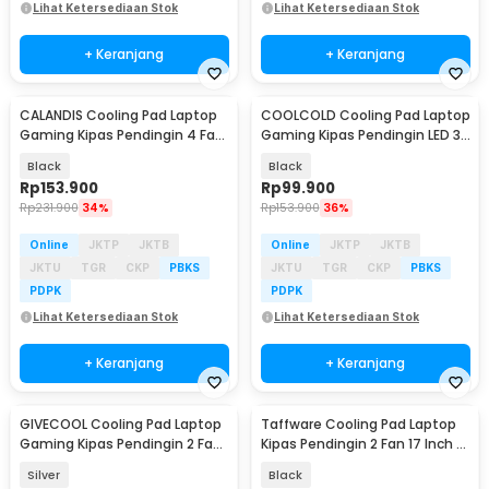
Lihat Ketersediaan Stok
Lihat Ketersediaan Stok
+ Keranjang
+ Keranjang
CALANDIS Cooling Pad Laptop
COOLCOLD Cooling Pad Laptop
Gaming Kipas Pendingin 4 Fan
Gaming Kipas Pendingin LED 3
17 Inch - S18
Fan 15.6Inch - F2 Plus
Black
Black
Rp
153.900
Rp
99.900
Rp
231.900
34%
Rp
153.900
36%
Online
JKTP
JKTB
Online
JKTP
JKTB
JKTU
TGR
CKP
PBKS
JKTU
TGR
CKP
PBKS
PDPK
PDPK
Lihat Ketersediaan Stok
Lihat Ketersediaan Stok
+ Keranjang
+ Keranjang
GIVECOOL Cooling Pad Laptop
Taffware Cooling Pad Laptop
Gaming Kipas Pendingin 2 Fan
Kipas Pendingin 2 Fan 17 Inch -
17 Inch - N22
N99
Silver
Black