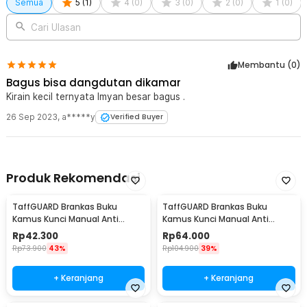
Semua
5
(
1
)
4
(
0
)
3
(
0
)
2
(
0
)
1
(
0
)
Kelengkapan Produk
Cari Ulasan
Rincian yang Anda dapatkan untuk pembelian produk ini:
1 x AILAMP Bola Disko Gantung Reflective Mirror Disco Ball -
D018
Membantu (
0
)
Bagus bisa dangdutan dikamar
Kirain kecil ternyata lmyan besar bagus .
26 Sep 2023
,
a*****y
Verified Buyer
Produk Rekomendasi
TaffGUARD Brankas Buku
TaffGUARD Brankas Buku
Kamus Kunci Manual Anti
Kamus Kunci Manual Anti
Maling Hidden Safe Box Kecil -
Maling Hidden Safe Box Sedang
Rp
42.300
Rp
64.000
KB-10L
- KB-10L
Rp
73.900
43%
Rp
104.900
39%
+ Keranjang
+ Keranjang