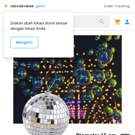
Jabodetabek
ganti
Order Tracking
Alat Kopi
Silakan ubah lokasi store sesuai
dengan lokasi Anda.
Mengerti