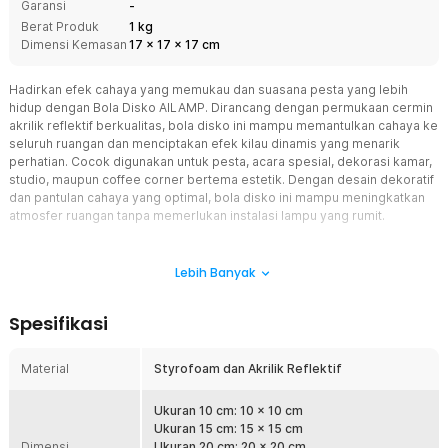
Garansi
-
Berat Produk
1 kg
Dimensi Kemasan
17
x
17
x
17
cm
Hadirkan efek cahaya yang memukau dan suasana pesta yang lebih
hidup dengan Bola Disko AILAMP. Dirancang dengan permukaan cermin
akrilik reflektif berkualitas, bola disko ini mampu memantulkan cahaya ke
seluruh ruangan dan menciptakan efek kilau dinamis yang menarik
perhatian. Cocok digunakan untuk pesta, acara spesial, dekorasi kamar,
studio, maupun coffee corner bertema estetik. Dengan desain dekoratif
dan pantulan cahaya yang optimal, bola disko ini mampu meningkatkan
atmosfer ruangan tanpa memerlukan instalasi lampu yang rumit.
Fitur
Lebih Banyak
Efek Cahaya Reflektif yang Meriahkan Ruangan
Permukaan bola dilapisi cermin akrilik kecil yang mampu
Spesifikasi
memantulkan cahaya secara maksimal. Pantulan ini menyebar ke
berbagai arah dan menciptakan efek visual yang hidup dan dinamis.
Satu bola disko saja sudah cukup untuk mengubah suasana ruangan
Material
Styrofoam dan Akrilik Reflektif
menjadi lebih meriah dan berkarakter.
Tetap Estetik Meski Tanpa Cahaya
Ukuran 10 cm: 10 x 10 cm
Selain berfungsi sebagai efek pencahayaan, bola disko ini juga
Ukuran 15 cm: 15 x 15 cm
Dimensi
memiliki tampilan dekoratif yang menarik. Warna dan permukaan
Ukuran 20 cm: 20 x 20 cm