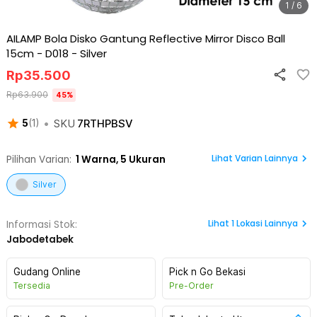
1 / 6
AILAMP Bola Disko Gantung Reflective Mirror Disco Ball
15cm - D018
-
Silver
Rp
35.500
Rp
63.900
45
%
•
SKU
7RTHPBSV
5
(
1
)
Lihat Varian Lainnya
Pilihan Varian:
1
Warna,
5 Ukuran
Silver
Lihat
1
Lokasi Lainnya
Informasi Stok:
Jabodetabek
Gudang Online
Pick n Go Bekasi
Tersedia
Pre-Order