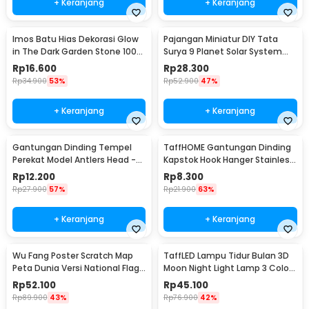
+ Keranjang
+ Keranjang
Imos Batu Hias Dekorasi Glow
Pajangan Miniatur DIY Tata
in The Dark Garden Stone 100
Surya 9 Planet Solar System
PCS - HC0043
Planetary - 2135
Rp
16.600
Rp
28.300
Rp
34.900
53%
Rp
52.900
47%
+ Keranjang
+ Keranjang
Gantungan Dinding Tempel
TaffHOME Gantungan Dinding
Perekat Model Antlers Head -
Kapstok Hook Hanger Stainless
MU03
Steel 201 - MT11
Rp
12.200
Rp
8.300
Rp
27.900
57%
Rp
21.900
63%
+ Keranjang
+ Keranjang
Wu Fang Poster Scratch Map
TaffLED Lampu Tidur Bulan 3D
Peta Dunia Versi National Flag
Moon Night Light Lamp 3 Color
- ZJP-M018
8cm 1W 5V - LD002701
Rp
52.100
Rp
45.100
Rp
89.900
43%
Rp
76.900
42%