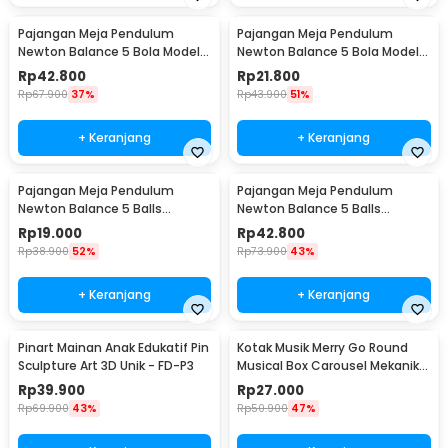
Pajangan Meja Pendulum
Pajangan Meja Pendulum
Newton Balance 5 Bola Model
Newton Balance 5 Bola Model
Arched M - ZY02
Arched S - ZY02
Rp
42.800
Rp
21.800
Rp
67.900
37%
Rp
43.900
51%
+ Keranjang
+ Keranjang
Pajangan Meja Pendulum
Pajangan Meja Pendulum
Newton Balance 5 Balls
Newton Balance 5 Balls
Stainless Steel Model T S -
Stainless Steel Model T L -
Rp
19.000
Rp
42.800
LX013
LX013
Rp
38.900
52%
Rp
73.900
43%
+ Keranjang
+ Keranjang
Pinart Mainan Anak Edukatif Pin
Kotak Musik Merry Go Round
Sculpture Art 3D Unik - FD-P3
Musical Box Carousel Mekanikal
- HD-Y02
Rp
39.900
Rp
27.000
Rp
69.900
43%
Rp
50.900
47%