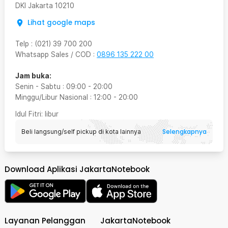
DKI Jakarta
10210
Lihat google maps
Telp
:
(021) 39 700 200
Whatsapp Sales / COD
:
0896 135 222 00
Jam buka:
Senin - Sabtu
:
09:00
-
20:00
Minggu/Libur Nasional
:
12:00
-
20:00
Idul Fitri
: libur
Selengkapnya
Beli langsung/self pickup di kota lainnya
Download Aplikasi JakartaNotebook
Layanan Pelanggan
JakartaNotebook