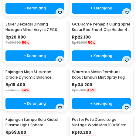
+ Keranjang
+ Keranjang
Stiker Dekorasi Dinding
GCDHome Penjepit Ujung Sprei
Hexagon Mirror Acrylic 7 PCS
Kasur Bed Sheet Clip Holder 4
PCS - FS-1809
Rp
20.000
Rp
22.100
Rp
39.900
50%
Rp
43.900
50%
+ Keranjang
+ Keranjang
Pajangan Meja Stickman
Warmtoo Mesin Pembuat
Cradle Dynamic Balance
Kabut Embun Mist Spray Fog
Instrument Ball Pendulum
Maker 12 LED 24V - WT01
Rp
16.400
Rp
34.200
Rp
34.900
54%
Rp
61.900
45%
+ Keranjang
+ Keranjang
Pajangan Lampu Bola Kristal
Poster Peta Dunia Large
Plasma Light Sphere -
Vintage World Map 103x69cm -
ZC211700
N401
Rp
69.500
Rp
10.200