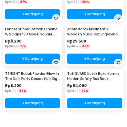
Rp
94.900
27%
Rp
24.900
60%
+ Keranjang
+ Keranjang
Fender Sticker Cermin Dinding
Anpro Kotak Musik Antik
Wallpaper 3D Model Square
Wooden Music Box Engraving
Mirror 9 PCS - Q353
Harry Potter - ADQ0194
Rp
8.200
Rp
25.500
Rp
20.900
61%
Rp
48.900
48%
+ Keranjang
+ Keranjang
TTNIGHT Bubuk Powder Glow In
TaffGUARD Kotak Buku Kamus
The Dark Party Decoration 10g
Hidden Safety Box Book
- T01
Password Lock Size S - KB-10P
Rp
6.200
Rp
54.000
Rp
16.900
64%
Rp
91.900
42%
+ Keranjang
+ Keranjang
Beli Sekarang