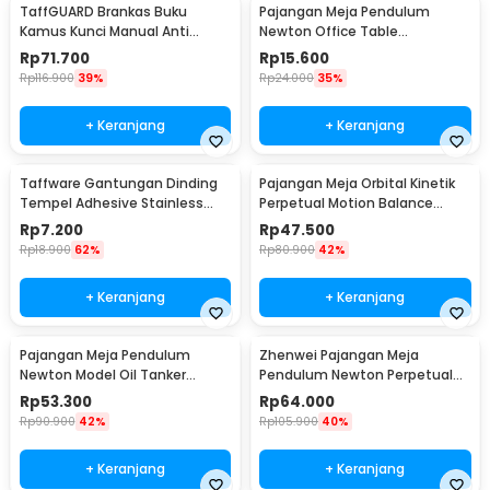
TaffGUARD Brankas Buku
Pajangan Meja Pendulum
Kamus Kunci Manual Anti
Newton Office Table
Maling Hidden Safe Box Besar -
Decoration 5 Ball S - H50S
Rp
71.700
Rp
15.600
KB-10L
Rp
116.900
39%
Rp
24.000
35%
+ Keranjang
+ Keranjang
Taffware Gantungan Dinding
Pajangan Meja Orbital Kinetik
Tempel Adhesive Stainless
Perpetual Motion Balance
Steel 6 PCS - ST40
Physics - NR31TX
Rp
7.200
Rp
47.500
Rp
18.900
62%
Rp
80.900
42%
+ Keranjang
+ Keranjang
Pajangan Meja Pendulum
Zhenwei Pajangan Meja
Newton Model Oil Tanker
Pendulum Newton Perpetual
Perpetual Debate - B101
Model Ferris Wheel - ZPW
Rp
53.300
Rp
64.000
Rp
90.900
42%
Rp
105.900
40%
+ Keranjang
+ Keranjang