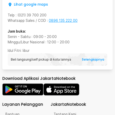
Lihat google maps
Telp
:
(021) 39 700 200
Whatsapp Sales / COD
:
0896 135 222 00
Jam buka:
Senin - Sabtu
:
09:00
-
20:00
Minggu/Libur Nasional
:
12:00
-
20:00
Idul Fitri
: libur
Selengkapnya
Beli langsung/self pickup di kota lainnya
Download Aplikasi JakartaNotebook
Layanan Pelanggan
JakartaNotebook
Bantuan
Tentang Kami