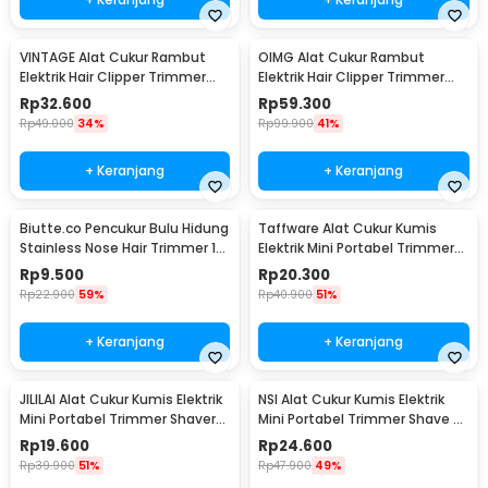
VINTAGE Alat Cukur Rambut
OIMG Alat Cukur Rambut
Elektrik Hair Clipper Trimmer
Elektrik Hair Clipper Trimmer
Rechargeable Model Grid - T9
Model Buddha - T9
Rp
32.600
Rp
59.300
Rp
49.000
34%
Rp
99.900
41%
+ Keranjang
+ Keranjang
Biutte.co Pencukur Bulu Hidung
Taffware Alat Cukur Kumis
Stainless Nose Hair Trimmer 10
Elektrik Mini Portabel Trimmer
Blade - PMX01
Shaver - FH021
Rp
9.500
Rp
20.300
Rp
22.900
59%
Rp
40.900
51%
+ Keranjang
+ Keranjang
JILILAI Alat Cukur Kumis Elektrik
NSI Alat Cukur Kumis Elektrik
Mini Portabel Trimmer Shaver
Mini Portabel Trimmer Shave -
5V - JLLO51
P10
Rp
19.600
Rp
24.600
Rp
39.900
51%
Rp
47.900
49%