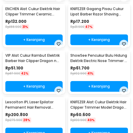
ENCHEN Alat Cukur Elektrik Hair
KNIFEZER Gagang Pisau Cukur
Clipper Trimmer Ceramic
Lipat Barber Razor Shaving
Rechargerable - Sharp-R
Knife - YT-JAD
Rp
132.000
Rp
17.200
Rp
188.900
31%
Rp
31.900
47%
+ Keranjang
+ Keranjang
VIP Alat Cukur Rambut Elektrik
ShowSee Pencukur Bulu Hidung
Barber Hair Clipper Dragon n
Elektrik Electric Nose Trimmer -
Phoenix - WS-T99
C1-BK
Rp
51.100
Rp
61.700
Rp
87.900
42%
Rp
102.900
41%
+ Keranjang
+ Keranjang
Lescolton IPL Laser Epilator
KNIFEZER Alat Cukur Elektrik Hair
Permanent Hair Removal
Clipper Trimmer Model Dragon
900000 Flashes - AM001
- T9
Rp
200.800
Rp
60.600
Rp
275.900
28%
Rp
100.900
40%
+ Keranjang
+ Keranjang