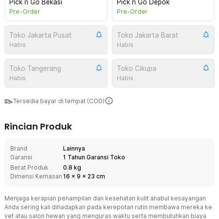
Pick n Go Bekasi
Pick n Go Depok
Pre-Order
Pre-Order
Toko Jakarta Pusat
Toko Jakarta Barat
Habis
Habis
Toko Tangerang
Toko Cikupa
Habis
Habis
Tersedia bayar di tempat (COD)
Rincian Produk
Brand
Lainnya
Garansi
1 Tahun Garansi Toko
Berat Produk
0.8 kg
Dimensi Kemasan
16
x
9
x
23
cm
Menjaga kerapian penampilan dan kesehatan kulit anabul kesayangan
Anda sering kali dihadapkan pada kerepotan rutin membawa mereka ke
vet atau salon hewan yang menguras waktu serta membutuhkan biaya