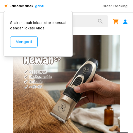
Jabodetabek
ganti
Order Tracking
Alat Kopi
Silakan ubah lokasi store sesuai
dengan lokasi Anda.
Mengerti