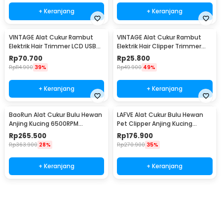
+ Keranjang
+ Keranjang
VINTAGE Alat Cukur Rambut
VINTAGE Alat Cukur Rambut
Elektrik Hair Trimmer LCD USB
Elektrik Hair Clipper Trimmer
with 4 Comb - T9
Rechargeable Model Dragon -
Rp
70.700
Rp
25.800
T9
Rp
114.900
39%
Rp
49.900
49%
+ Keranjang
+ Keranjang
BaoRun Alat Cukur Bulu Hewan
LAFVE Alat Cukur Bulu Hewan
Anjing Kucing 6500RPM
Pet Clipper Anjing Kucing
2000mAh 3.7V 10W - C99
6500RPM 1500mAh - D86
Rp
265.500
Rp
176.900
Rp
363.900
28%
Rp
270.900
35%
+ Keranjang
+ Keranjang
Beli Sekarang