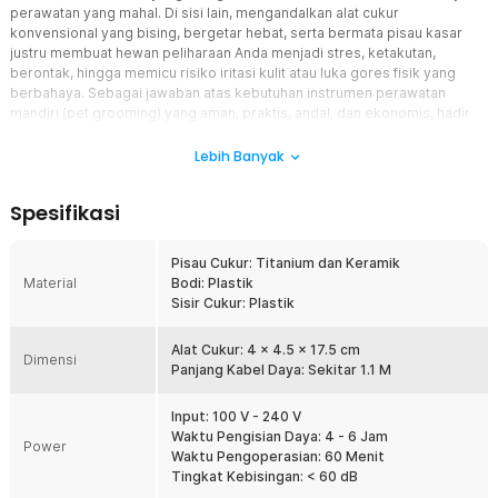
perawatan yang mahal. Di sisi lain, mengandalkan alat cukur
konvensional yang bising, bergetar hebat, serta bermata pisau kasar
justru membuat hewan peliharaan Anda menjadi stres, ketakutan,
berontak, hingga memicu risiko iritasi kulit atau luka gores fisik yang
berbahaya. Sebagai jawaban atas kebutuhan instrumen perawatan
mandiri (pet grooming) yang aman, praktis, andal, dan ekonomis, hadir
alat cukur bulu hewan elektrik premium dengan sistem kontrol multi
kecepatan. Perangkat inovatif ini tidak hanya bertindak sebagai
Lebih Banyak
pemotong bulu ultra presisi berkecepatan tinggi yang sanggup
merapikan bulu kusut yang tebal, melainkan juga menyuguhkan
Spesifikasi
kenyamanan total bagi anabul berkat teknologi peredam suara mekanis
yang sangat senyap. Menjadi investasi perlengkapan hewan paling
cerdas untuk menghemat pengeluaran bulanan Anda, clipper portabel ini
Pisau Cukur: Titanium dan Keramik
siap memberikan pengalaman mencukur yang tenang, menyenangkan,
Material
Bodi: Plastik
dan aman di dalam rumah harian Anda.
Sisir Cukur: Plastik
Fitur
Alat Cukur: 4 x 4.5 x 17.5 cm
Dimensi
Panjang Kabel Daya: Sekitar 1.1 M
Mesin Cukur Elektrik Bertenaga Tinggi dengan Pengaturan
Panjang Mikro
Sistem penggerak utama pada perangkat grooming ini
Input: 100 V - 240 V
dipersenjatai oleh motor elektrik super kuat yang mampu berputar
Waktu Pengisian Daya: 4 - 6 Jam
Power
konstan hingga kecepatan 6000 RPM untuk memastikan
Waktu Pengoperasian: 60 Menit
pemotongan berjalan lancar. Mekanisme kepala pisau dibekali
Tingkat Kebisingan: < 60 dB
dengan cincin penyesuaian mikro yang memungkinkan Anda