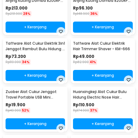
Anjing Kucing Domba 8200RPM
Anjing Kucing Domba 8200RPM
2000mAh 240V - P6
2.4V - P2
Rp
213.000
Rp
96.100
Rp
291.900
28%
Rp
148.900
36%
+ Keranjang
+ Keranjang
Taffware Alat Cukur Elektrik 3in1
Taffware Alat Cukur Elektrik
Jenggot Rambut Bulu Hidung -
Hair Trimmer Shaver - KM-666
AG-818
Rp
73.200
Rp
49.000
Rp
110.000
34%
Rp
82.900
41%
+ Keranjang
+ Keranjang
Zuober Alat Cukur Jenggot
Huanxingkeji Alat Cukur Bulu
Travel Portable USB Mini
Hidung Electric Nose Hair
Trimmer - T01-U
Trimmer - HN1
Rp
19.900
Rp
110.500
Rp
40.900
52%
Rp
174.900
37%
+ Keranjang
+ Keranjang