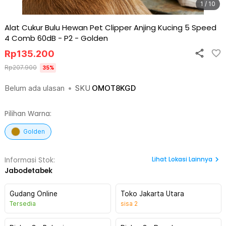
1 / 10
Alat Cukur Bulu Hewan Pet Clipper Anjing Kucing 5 Speed
4 Comb 60dB - P2
-
Golden
Rp
135.200
Rp
207.900
35
%
Belum ada ulasan
•
SKU
OMOT8KGD
Pilihan Warna:
Golden
Lihat
Lokasi Lainnya
Informasi Stok:
Jabodetabek
Gudang Online
Toko Jakarta Utara
Tersedia
sisa
2