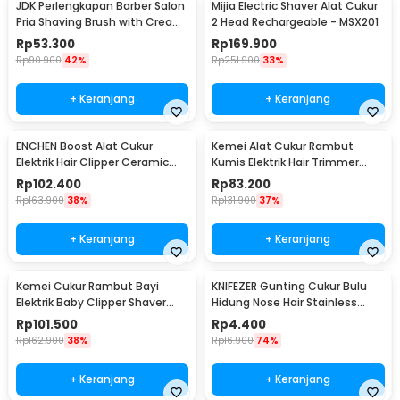
JDK Perlengkapan Barber Salon
Mijia Electric Shaver Alat Cukur
Pria Shaving Brush with Cream
2 Head Rechargeable - MSX201
Bowl - DSS003
Rp
53.300
Rp
169.900
Rp
90.900
42%
Rp
251.900
33%
+ Keranjang
+ Keranjang
ENCHEN Boost Alat Cukur
Kemei Alat Cukur Rambut
Elektrik Hair Clipper Ceramic
Kumis Elektrik Hair Trimmer
Trimmer
Rechargeable - KM-1407
Rp
102.400
Rp
83.200
Rp
163.900
38%
Rp
131.900
37%
+ Keranjang
+ Keranjang
Kemei Cukur Rambut Bayi
KNIFEZER Gunting Cukur Bulu
Elektrik Baby Clipper Shaver
Hidung Nose Hair Stainless
USB Rechargeable - KM-1319
Steel - FS124
Rp
101.500
Rp
4.400
Rp
162.900
38%
Rp
16.900
74%
+ Keranjang
+ Keranjang