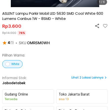
1 / 6
ASLENT Lampu Parkir Mobil LED 5630 SMD Cool White 600
Lumens Canbus 1W - 8SMD
-
White
Rp
3.600
Rp
14.900
76
%
•
SKU
OMRSM0WH
4
(
1
)
Pilihan Warna:
White
Lihat
2
Lokasi Lainnya
Informasi Stok:
Jabodetabek
Gudang Online
Toko Jakarta Barat
Tersedia
sisa
10