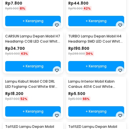
20cm
36W 2 PCS - C6
Rp
7.800
Rp
44.800
Rp
19.900
61%
Rp
76.900
42%
+ Keranjang
+ Keranjang
CARSUN Lampu Depan Mobil H7
TURBO Lampu Depan Mobil H4
Headlamp COB LED Cool White
Headlamp SMD LED Cool White
36W 2 PCS - C6
40W 2 PCS - T1
Rp
34.700
Rp
190.800
Rp
59.900
43%
Rp
288.900
34%
+ Keranjang
+ Keranjang
Lampu Kabut Mobil COB DRL
Lampu Interior Mobil Kabin
LED Foglamp Cool White 6W
Canbus 4014 Cool White
12V 190mm - MA357
31mm 12SMD LED
Rp
18.200
Rp
5.500
Rp
37.900
52%
Rp
15.900
66%
+ Keranjang
+ Keranjang
TaffLED Lampu Depan Mobil
TaffLED Lampu Depan Mobil