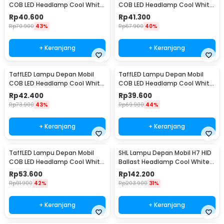
COB LED Headlamp Cool White
COB LED Headlamp Cool White
IP65 32V 9005/HB3/H10 - S2
IP65 32V 9006/HB4 - S2
Rp
40.600
Rp
41.300
Rp
70.900
43%
Rp
67.900
40%
+ Keranjang
+ Keranjang
TaffLED Lampu Depan Mobil
TaffLED Lampu Depan Mobil
COB LED Headlamp Cool White
COB LED Headlamp Cool White
IP65 32V H7 - S2
IP65 32V H11 - S2
Rp
42.400
Rp
39.600
Rp
73.900
43%
Rp
69.900
44%
+ Keranjang
+ Keranjang
TaffLED Lampu Depan Mobil
SHL Lampu Depan Mobil H7 HID
COB LED Headlamp Cool White
Ballast Headlamp Cool White
IP65 32V H4/9003 - S2
55W 12V 2PCS - RSVR
Rp
53.600
Rp
142.200
Rp
91.900
42%
Rp
203.900
31%
+ Keranjang
+ Keranjang