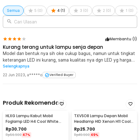
terhindar dari kerusakan kelistrikan.
Semua
5
(
0
)
4
(
1
)
3
(
0
)
2
(
0
)
1
(
0
)
Kelengkapan Produk
Cari Ulasan
Rincian yang Anda dapatkan untuk pembelian produk ini:
1 x ASLENT Lampu Parkir Mobil LED 5630 SMD Cool White 600
Membantu (
1
)
Lumens Canbus 1W - 8SMD
Kurang terang untuk lampu senja depan
Model dan bentuk nya sih oke cukup bagus, namun untuk tingkat
keterangan LED ini kurang, sama kualitas nya dgn LED yg harga
Selengkapnya
2000 perak, saya pakai untuk lampu senja, cuman nyala cukup,
mending beli LED yang Novsight harga 20rebu, harga ngga
22 Jun 2023
,
a*****o
Verified Buyer
bohong sih. LED ini mending di pakai untuk lampu senja rem posisi
di belakang saja, masih cukup terang. Kalau untuk lampu senja
depan mending pakai yg Novsight tadi atau LED Dajjal yg 45pcs
chip. Sekian semoga membantu.
Produk Rekomendasi
HLXG Lampu Kabut Mobil
TXVSO8 Lampu Depan Mobil
Foglamp LED H4 Cool White
Headlamp HID Xenon H11 Cool
8000K 7.5W 1 PCS - MA355
White 12V 35W - XG2
Rp
30.700
Rp
25.700
Rp
56.900
47%
Rp
49.900
49%