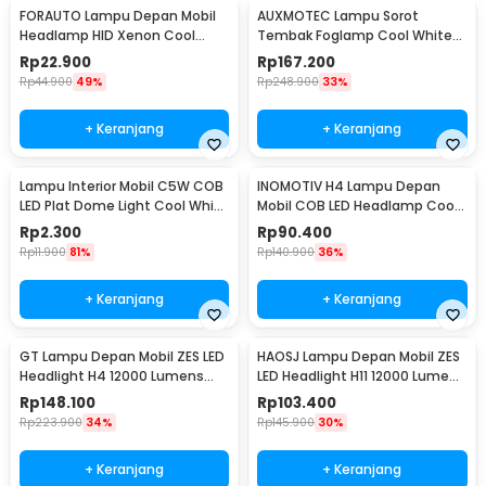
FORAUTO Lampu Depan Mobil
AUXMOTEC Lampu Sorot
Headlamp HID Xenon Cool
Tembak Foglamp Cool White
White 35W 12V 1 PCS H1
IP67 108W 9-50V 20cm 36 LED -
Rp
22.900
Rp
167.200
A8
Rp
44.900
49%
Rp
248.900
33%
+ Keranjang
+ Keranjang
Lampu Interior Mobil C5W COB
INOMOTIV H4 Lampu Depan
LED Plat Dome Light Cool White
Mobil COB LED Headlamp Cool
2W 1 PCS 31mm - BA9S
White 72W 2 PCS
Rp
2.300
Rp
90.400
Rp
11.900
81%
Rp
140.900
36%
+ Keranjang
+ Keranjang
GT Lampu Depan Mobil ZES LED
HAOSJ Lampu Depan Mobil ZES
Headlight H4 12000 Lumens
LED Headlight H11 12000 Lumens
55W 9-32V 2 PCS Cool White
55W 2 PCS 6000K/Pure White -
Rp
148.100
Rp
103.400
6000K - K5
K5
Rp
223.900
34%
Rp
145.900
30%
+ Keranjang
+ Keranjang