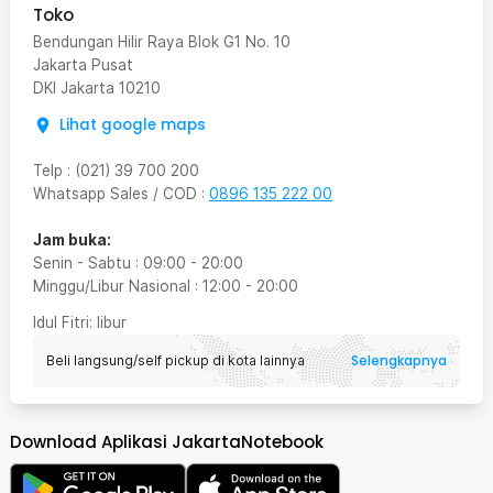
Toko
Bendungan Hilir Raya Blok G1 No. 10
Jakarta Pusat
DKI Jakarta
10210
Lihat google maps
Telp
:
(021) 39 700 200
Whatsapp Sales / COD
:
0896 135 222 00
Jam buka:
Senin - Sabtu
:
09:00
-
20:00
Minggu/Libur Nasional
:
12:00
-
20:00
Idul Fitri
: libur
Selengkapnya
Beli langsung/self pickup di kota lainnya
Download Aplikasi JakartaNotebook