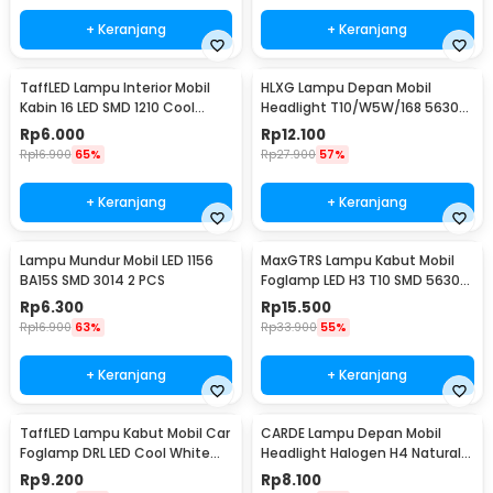
+ Keranjang
+ Keranjang
TaffLED Lampu Interior Mobil
HLXG Lampu Depan Mobil
Kabin 16 LED SMD 1210 Cool
Headlight T10/W5W/168 5630
White 2 PCS - BA11S
Cool White 5W 2 PCS
Rp
6.000
Rp
12.100
Rp
16.900
65%
Rp
27.900
57%
+ Keranjang
+ Keranjang
Lampu Mundur Mobil LED 1156
MaxGTRS Lampu Kabut Mobil
BA15S SMD 3014 2 PCS
Foglamp LED H3 T10 SMD 5630
Cool White 2 PCS - SMDWB
Rp
6.300
Rp
15.500
Rp
16.900
63%
Rp
33.900
55%
+ Keranjang
+ Keranjang
TaffLED Lampu Kabut Mobil Car
CARDE Lampu Depan Mobil
Foglamp DRL LED Cool White
Headlight Halogen H4 Natural
12V 8W 1 PCS - QC
White 100/90W 1PC - P43T
Rp
9.200
Rp
8.100