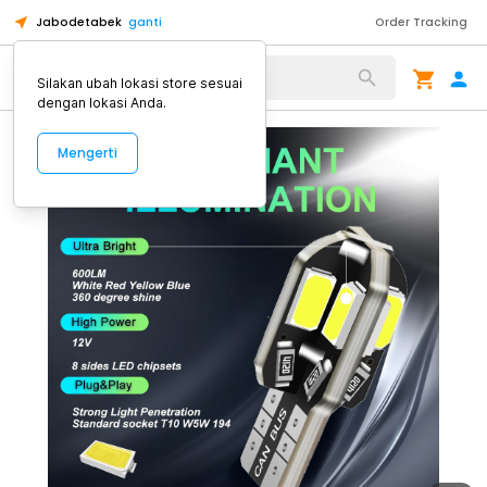
Jabodetabek
ganti
Order Tracking
Alat Kopi
Silakan ubah lokasi store sesuai
dengan lokasi Anda.
Mengerti