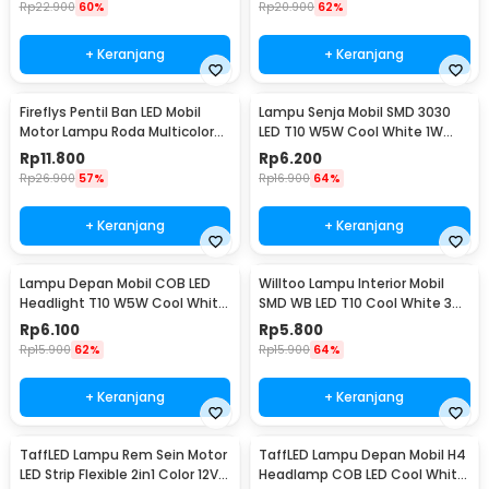
Rp
22.900
60%
Rp
20.900
62%
+ Keranjang
+ Keranjang
Fireflys Pentil Ban LED Mobil
Lampu Senja Mobil SMD 3030
Motor Lampu Roda Multicolor
LED T10 W5W Cool White 1W
2PCS - AG10
12/24V 2 PCS
Rp
11.800
Rp
6.200
Rp
26.900
57%
Rp
16.900
64%
+ Keranjang
+ Keranjang
Lampu Depan Mobil COB LED
Willtoo Lampu Interior Mobil
Headlight T10 W5W Cool White
SMD WB LED T10 Cool White 3W
1W 12V 2 PCS - T10-W5
12V - YSY-PL
Rp
6.100
Rp
5.800
Rp
15.900
62%
Rp
15.900
64%
+ Keranjang
+ Keranjang
TaffLED Lampu Rem Sein Motor
TaffLED Lampu Depan Mobil H4
LED Strip Flexible 2in1 Color 12V
Headlamp COB LED Cool White