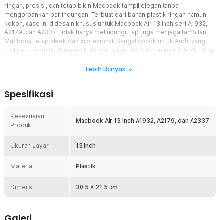
ringan, presisi, dan tetap bikin Macbook tampil elegan tanpa
mengorbankan perlindungan. Terbuat dari bahan plastik ringan namun
kokoh, case ini didesain khusus untuk Macbook Air 13 Inch seri A1932,
A2179, dan A2337. Tidak hanya melindungi, tapi juga menjaga tampilan
Macbook tetap sleek dan profesional. Sangat cocok untuk Anda yang
mobile, produktif, dan peduli dengan gaya. Dengan casing ini, Anda tetap
tampil stylish tanpa mengorbankan kenyamanan maupun perlindungan.
Lebih Banyak
Fitur
Spesifikasi
Bebas dari Kotoran dan Benturan
Tak perlu khawatir lagi soal goresan, debu, dan benturan ringan.
Pelindung ini memberikan lapisan perlindungan menyeluruh untuk
Kesesuaian
Macbook Air 13 Inch A1932, A2179, dan A2337
bodi Macbook Anda tanpa membuatnya terasa berat atau bulky.
Produk
Ideal untuk digunakan sehari-hari di rumah, kantor, atau saat dibawa
bepergian.
Ukuran Layar
13 Inch
Membuat Macbook Tetap Mulus
Tidak perlu takut permukaan Macbook tergores saat dimasukkan
Material
Plastik
ke tas atau diletakkan di meja kerja. Lapisan casing yang halus dan
presisi membantu menjaga tampilan tetap mulus seperti baru.
Dimensi
30.5 x 21.5 cm
Cocok untuk Anda yang ingin menjaga nilai jual dan penampilan
Macbook dalam jangka panjang.
Kecocokan
Galeri