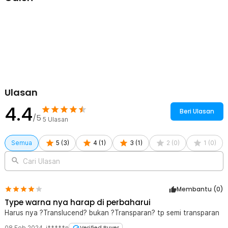
Pelindung ini dirancang khusus untuk Macbook Air 13 Inch seri
A1932, A2179, dan A2337, sehingga pas di bodi dan tidak
menghalangi akses ke port, lubang ventilasi, maupun tombol. Anda
tetap bisa membuka dan menutup Macbook seperti biasa tanpa
hambatan.
Kelengkapan Produk
Rincian yang Anda dapatkan untuk pembelian produk ini:
1 x Batianda Hard Crystal Matte Case Cover Macbook Air 13 Inch
Ulasan
A1932 A2179
4.4
Beri Ulasan
/5
5
Ulasan
Semua
5
(
3
)
4
(
1
)
3
(
1
)
2
(
0
)
1
(
0
)
Cari Ulasan
Membantu (
0
)
Type warna nya harap di perbaharui
Harus nya ?Translucend? bukan ?Transparan? tp semi transparan
08 Feb 2024
,
i*****n
Verified Buyer