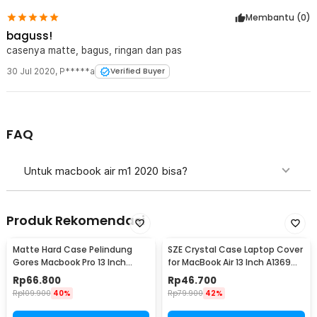
Membantu (
0
)
baguss!
casenya matte, bagus, ringan dan pas
30 Jul 2020
,
P*****a
Verified Buyer
FAQ
Untuk macbook air m1 2020 bisa?
Produk Rekomendasi
Matte Hard Case Pelindung
SZE Crystal Case Laptop Cover
Gores Macbook Pro 13 Inch
for MacBook Air 13 Inch A1369
A1278 with CD-ROM - MBMS
A1466 - M-04
Rp
66.800
Rp
46.700
Rp
109.900
40%
Rp
79.900
42%