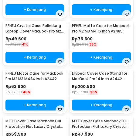
+ Keranjang
+ Keranjang
PFHEU Crystal Case Pelindung
PFHEU Matte Case for Macbook
Laptop Cover MacBook Pro M2
Pro M2 M3 M4 16 Inch A2485
M3 M4 14 Inch A2442
Rp
49.600
Rp
75.600
Rp
83.900
41%
Rp
120.900
38%
+ Keranjang
+ Keranjang
PFHEU Matte Case for Macbook
Lilybear Cover Case Stand for
Pro M2 M3 M4 14 Inch A2442
MacBook Pro 14 Inch A2442
A2779 A2918
Rp
63.900
Rp
200.900
Rp
105.900
40%
Rp
267.900
26%
+ Keranjang
+ Keranjang
MTT Cover Case Macbook Full
MTT Cover Case Macbook Full
Protection Flat Luxury Crystal
Protection Flat Luxury Crystal
M2 M3 M4 Macbook Air 15 - M-01
M2 M3 M4 Macbook Air 13 M2 -
Rp
59.500
Rp
47.900