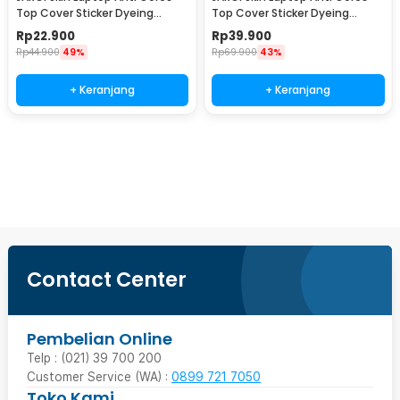
Top Cover Sticker Dyeing
Top Cover Sticker Dyeing
Process 18C MacBook Air 15 -
Process 18C MacBook Air 13 -
Rp
22.900
Rp
39.900
JR-18
JR-18
Rp
44.900
49%
Rp
69.900
43%
+ Keranjang
+ Keranjang
Beli Sekarang
Contact Center
Pembelian Online
Telp : (021) 39 700 200
Customer Service (WA) :
0899 721 7050
Toko Kami