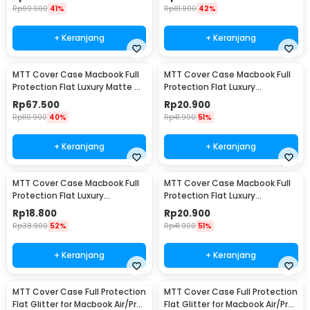
M-01
Rp
99.900
41%
Rp
81.900
42%
+ Keranjang
+ Keranjang
MTT Cover Case Macbook Full
MTT Cover Case Macbook Full
Protection Flat Luxury Matte M2
Protection Flat Luxury
M3 M4 Macbook Air 13 M2 - M-
Crocodile Texture Macbook Air
Rp
67.500
Rp
20.900
02
13 - M-3
Rp
110.900
40%
Rp
41.900
51%
+ Keranjang
+ Keranjang
MTT Cover Case Macbook Full
MTT Cover Case Macbook Full
Protection Flat Luxury
Protection Flat Luxury
Crocodile Texture Macbook Pro
Crocodile Texture Macbook Air
Rp
18.800
Rp
20.900
13.3 - M-3
13.6 M2 - M-3
Rp
38.900
52%
Rp
41.900
51%
+ Keranjang
+ Keranjang
MTT Cover Case Full Protection
MTT Cover Case Full Protection
Flat Glitter for Macbook Air/Pro
Flat Glitter for Macbook Air/Pro