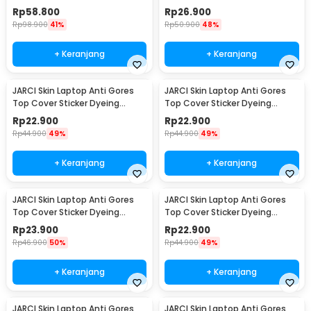
13Inch A1932/2179/A2337 - M-
13Inch A1706/1708/1989/2289 -
Rp
58.800
Rp
26.900
30
M-30
Rp
98.900
41%
Rp
50.900
48%
+ Keranjang
+ Keranjang
JARCI Skin Laptop Anti Gores
JARCI Skin Laptop Anti Gores
Top Cover Sticker Dyeing
Top Cover Sticker Dyeing
Process 14C MacBook Pro 16 -
Process 14C MacBook Air 15 -
Rp
22.900
Rp
22.900
JR-14
JR-14
Rp
44.900
49%
Rp
44.900
49%
+ Keranjang
+ Keranjang
JARCI Skin Laptop Anti Gores
JARCI Skin Laptop Anti Gores
Top Cover Sticker Dyeing
Top Cover Sticker Dyeing
Process 14C MacBook Air 13 -
Process 18C MacBook Pro 16 -
Rp
23.900
Rp
22.900
JR-14
JR-18
Rp
46.900
50%
Rp
44.900
49%
+ Keranjang
+ Keranjang
JARCI Skin Laptop Anti Gores
JARCI Skin Laptop Anti Gores