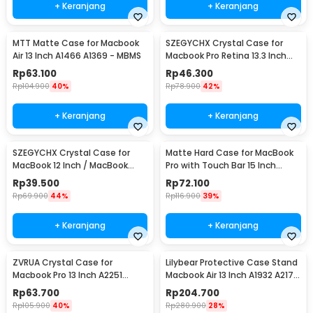
+ Keranjang
+ Keranjang
MTT Matte Case for Macbook
SZEGYCHX Crystal Case for
Air 13 Inch A1466 A1369 - MBMS
Macbook Pro Retina 13.3 Inch
A1425 A1502 - M-05
Rp
63.100
Rp
46.300
Rp
104.900
40%
Rp
78.900
42%
+ Keranjang
+ Keranjang
SZEGYCHX Crystal Case for
Matte Hard Case for MacBook
MacBook 12 Inch / MacBook
Pro with Touch Bar 15 Inch
2015 A1534 A1931
(A1707)
Rp
39.500
Rp
72.100
Rp
69.900
44%
Rp
116.900
39%
+ Keranjang
+ Keranjang
ZVRUA Crystal Case for
Lilybear Protective Case Stand
Macbook Pro 13 Inch A2251
Macbook Air 13 Inch A1932 A2179
A2289 A2338 - ZV01
A2337 - LBB015
Rp
63.700
Rp
204.700
Rp
105.900
40%
Rp
280.900
28%