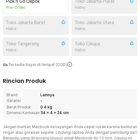
Pick n Go Depok
Toko Jakarta Pusat
Pre-Order
Habis
Toko Jakarta Barat
Toko Jakarta Utara
Habis
Habis
Toko Tangerang
Toko Cikupa
Habis
Habis
Tersedia bayar di tempat (COD)
Rincian Produk
Brand
Lainnya
Garansi
-
Berat Produk
0.4 kg
Dimensi Kemasan
34
x
4
x
24
cm
Jangan biarkan Macbook kesayangan Anda cepat rusak karena benturan
ringan atau goresan sepele. Lindungi laptop Anda dengan pelindung dari
Batianda, yang dirancang khusus untuk Macbook Air 13 Inch. Casing ini