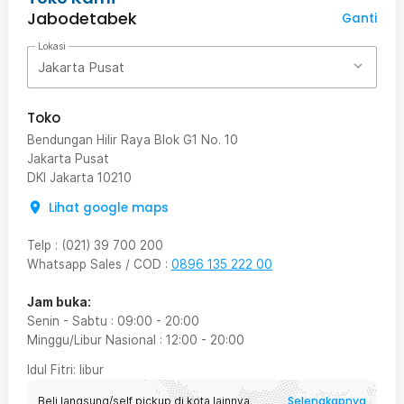
Jabodetabek
Ganti
Lokasi
Jakarta Pusat
Toko
Bendungan Hilir Raya Blok G1 No. 10
Jakarta Pusat
DKI Jakarta
10210
Lihat google maps
Telp
:
(021) 39 700 200
Whatsapp Sales / COD
:
0896 135 222 00
Jam buka:
Senin - Sabtu
:
09:00
-
20:00
Minggu/Libur Nasional
:
12:00
-
20:00
Idul Fitri
: libur
Selengkapnya
Beli langsung/self pickup di kota lainnya