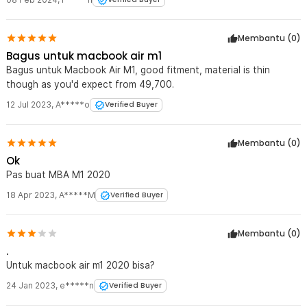
Membantu (
0
)
Bagus untuk macbook air m1
Bagus untuk Macbook Air M1, good fitment, material is thin
though as you'd expect from 49,700.
12 Jul 2023
,
A*****o
Verified Buyer
Membantu (
0
)
Ok
Pas buat MBA M1 2020
18 Apr 2023
,
A*****M
Verified Buyer
Membantu (
0
)
.
Untuk macbook air m1 2020 bisa?
24 Jan 2023
,
e*****n
Verified Buyer