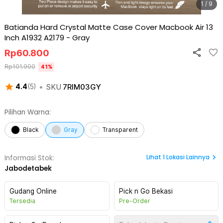
1 / 9
Batianda Hard Crystal Matte Case Cover Macbook Air 13
Inch A1932 A2179
-
Gray
Rp
60.800
Rp
101.900
41
%
•
SKU
7RIM03GY
4.4
(
5
)
Pilihan Warna:
Black
Gray
Transparent
Lihat
1
Lokasi Lainnya
Informasi Stok:
Jabodetabek
Gudang Online
Pick n Go Bekasi
Tersedia
Pre-Order