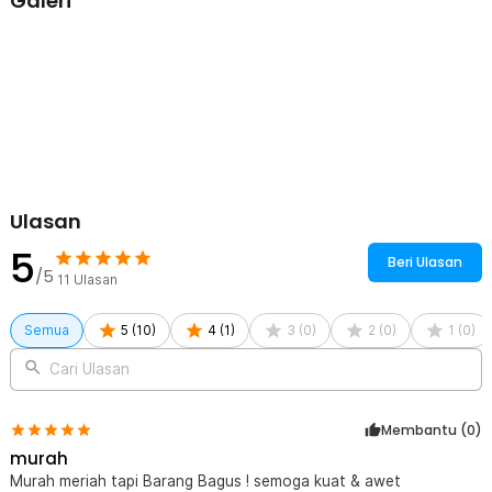
Galeri
melewati jalur gelap atau permukaan tidak rata, senter tetap stabil
dan terang.
Mudah Dipasang dan Dilepas
Didesain agar mudah dipasang dan dilepas dengan cepat tanpa
repot. Cukup jepit pada setang sepeda, putar, lalu kencangkan
pengunci cepat (quick release), penjepit siap digunakan.
Bahan Berkualitas Tinggi
Terbuat dari ABS berkualitas tinggi yang tahan lama dan tidak
mudah patah. Dilengkapi karet grip agar senter terpasang rapat,
Ulasan
stabil, dan anti-selip, sehingga perjalanan tetap aman.
5
Kelengkapan Produk
Beri Ulasan
/5
11
Ulasan
Rincian yang Anda dapatkan untuk pembelian produk ini:
1 x Cycle Zone Clamp Penjepit Senter Setang Sepeda 360
Semua
5
(
10
)
4
(
1
)
3
(
0
)
2
(
0
)
1
(
0
)
Derajat - ZH1035
Cari Ulasan
Membantu (
0
)
murah
Murah meriah tapi Barang Bagus ! semoga kuat & awet