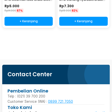
70mm 2 PCS - B39
Pads - M446
Rp
5.000
Rp
7.300
Rp
14.900
67%
Rp
18.900
62%
+ Keranjang
+ Keranjang
Ingatkan Saya
Contact Center
Pembelian Online
Telp : (021) 39 700 200
Customer Service (WA) :
0899 721 7050
Toko Kami