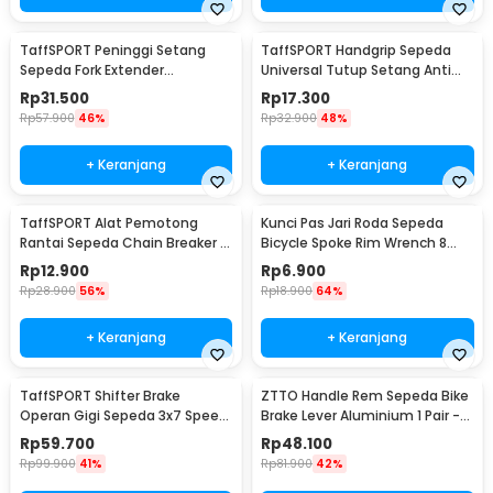
TaffSPORT Peninggi Setang
TaffSPORT Handgrip Sepeda
Sepeda Fork Extender
Universal Tutup Setang Anti
Aluminium Alloy 121mm - SD53
Slip Handlebar - CL8455
Rp
31.500
Rp
17.300
Rp
57.900
46%
Rp
32.900
48%
+ Keranjang
+ Keranjang
TaffSPORT Alat Pemotong
Kunci Pas Jari Roda Sepeda
Rantai Sepeda Chain Breaker -
Bicycle Spoke Rim Wrench 8
JLQ-01
Way - W805
Rp
12.900
Rp
6.900
Rp
28.900
56%
Rp
18.900
64%
+ Keranjang
+ Keranjang
TaffSPORT Shifter Brake
ZTTO Handle Rem Sepeda Bike
Operan Gigi Sepeda 3x7 Speed
Brake Lever Aluminium 1 Pair -
2 PCS
CBL-09
Rp
59.700
Rp
48.100
Rp
99.900
41%
Rp
81.900
42%