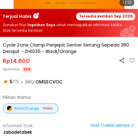
1 / 10
Terjual Habis
Tersedia kembali
Sep 2026
Gunakan fitur
Ingatkan Saya
untuk mendapatkan informasi ketika
stok tersedia kembali.
Cycle Zone Clamp Penjepit Senter Setang Sepeda 360
Derajat - ZH1035
-
Black/Orange
Rp
14.600
Rp
31.900
55
%
•
SKU
OMSECVOC
5
(
11
)
Pilihan Warna:
Black/Orange
Habis
Lihat
1
Lokasi Lainnya
Informasi Stok:
Jabodetabek