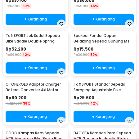
Rp
39.400
Rp
36.800
Rp
63.900
39%
Rp
65.900
45%
+ Keranjang
+ Keranjang
TaffSPORT Jok Sadel Sepeda
Spakbor Fender Depan
Bike Saddle Double Spring
Belakang Sepeda Gunung MTB
Shock Absorber - ZF15
- HF0034300
Rp
52.200
Rp
15.500
Rp
89.900
42%
Rp
30.900
50%
+ Keranjang
+ Keranjang
OTOHEROES Adaptor Charger
TaffSPORT Standar Sepeda
Baterai Converter Aki Motor
Samping Adjustable Bike
Skuter 48V 20Ah - YF2021-12
Kickstand 34-39cm - Z50
Rp
80.200
Rp
29.600
Rp
127.900
38%
Rp
50.900
42%
+ Keranjang
+ Keranjang
ODDO Kampas Rem Sepeda
BAOYIFA Kampas Rem Sepeda
MTB Mountain Bike Brake Block
MTB Gunung Hydraulic Brake