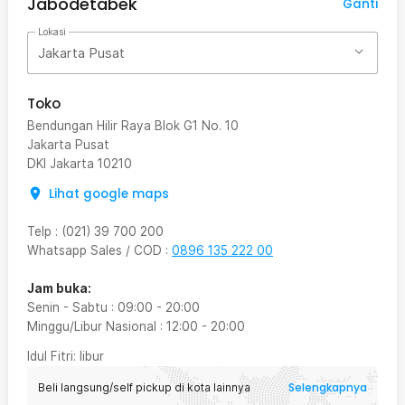
Jabodetabek
Ganti
Lokasi
Jakarta Pusat
Toko
Bendungan Hilir Raya Blok G1 No. 10
Jakarta Pusat
DKI Jakarta
10210
Lihat google maps
Telp
:
(021) 39 700 200
Whatsapp Sales / COD
:
0896 135 222 00
Jam buka:
Senin - Sabtu
:
09:00
-
20:00
Minggu/Libur Nasional
:
12:00
-
20:00
Idul Fitri
: libur
Selengkapnya
Beli langsung/self pickup di kota lainnya