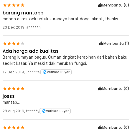
Membantu (
0
)
barang mantapp
mohon di restock untuk surabaya barat dong jaknot, thanks
23 Dec 2019
,
a*****n
Membantu (
1
)
Ada harga ada kualitas
Barang lumayan bagus. Cuman tingkat kerapihan dari bahan baku
sedikit kasar. Ya meski tidak merubah fungsi.
12 Dec 2019
,
E*****S
Verified Buyer
Membantu (
0
)
josss
mantab....
28 Aug 2019
,
f*****y
Verified Buyer
Membantu (
0
)