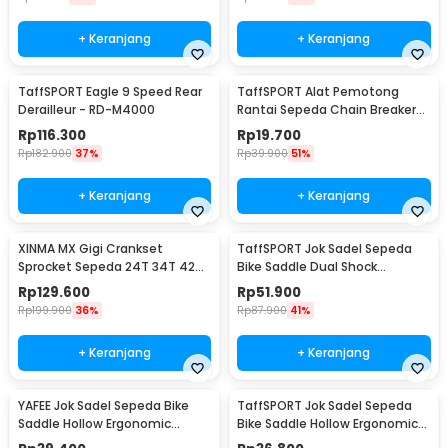
+ Keranjang
+ Keranjang
TaffSPORT Eagle 9 Speed Rear
TaffSPORT Alat Pemotong
Derailleur - RD-M4000
Rantai Sepeda Chain Breaker
Cutter - TD8591
Rp
116.300
Rp
19.700
Rp
182.900
37%
Rp
39.900
51%
+ Keranjang
+ Keranjang
XINMA MX Gigi Crankset
TaffSPORT Jok Sadel Sepeda
Sprocket Sepeda 24T 34T 42T
Bike Saddle Dual Shock
7/8/9 Speed - TL-82-L
Absorber Breathable - ZF25
Rp
129.600
Rp
51.900
Rp
199.900
36%
Rp
87.900
41%
+ Keranjang
+ Keranjang
YAFEE Jok Sadel Sepeda Bike
TaffSPORT Jok Sadel Sepeda
Saddle Hollow Ergonomic
Bike Saddle Hollow Ergonomic
Breathable - FX12
Breathable - YF-1034