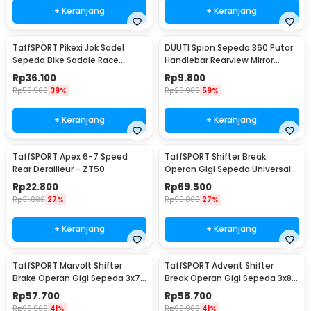
+ Keranjang
+ Keranjang
TaffSPORT Pikexi Jok Sadel
DUUTI Spion Sepeda 360 Putar
Sepeda Bike Saddle Race
Handlebar Rearview Mirror
Ergonomic Anti Air - FX20
Universal 1 PCS - LY4437
Rp
36.100
Rp
9.800
Rp
58.900
39%
Rp
23.900
59%
+ Keranjang
+ Keranjang
TaffSPORT Apex 6-7 Speed
TaffSPORT Shifter Break
Rear Derailleur - ZT50
Operan Gigi Sepeda Universal
3x9 Speed 2 PCS - SL-M370
Rp
22.800
Rp
69.500
Rp
31.000
27%
Rp
95.000
27%
+ Keranjang
+ Keranjang
TaffSPORT Marvolt Shifter
TaffSPORT Advent Shifter
Brake Operan Gigi Sepeda 3x7
Break Operan Gigi Sepeda 3x8
Speed 2 PCS - EF500-7
Speed 2 PCS - SL-M310
Rp
57.700
Rp
58.700
Rp
96.900
41%
Rp
98.900
41%