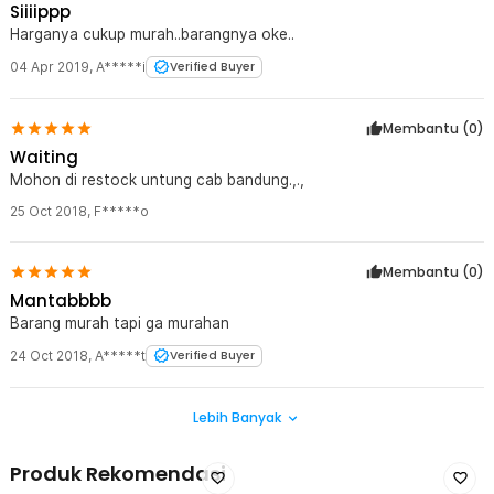
Siiiippp
Harganya cukup murah..barangnya oke..
04 Apr 2019
,
A*****i
Verified Buyer
Membantu (
0
)
Waiting
Mohon di restock untung cab bandung.,.,
25 Oct 2018
,
F*****o
Membantu (
0
)
Mantabbbb
Barang murah tapi ga murahan
24 Oct 2018
,
A*****t
Verified Buyer
Lebih Banyak
Produk Rekomendasi