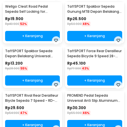
Wellgo Cleat Road Pedal
TaffSPORT Spakbor Sepeda
Sepeda Self Locking for
Gunung MTB Depan Belakang
Shimano SM-SH11 SPD-L
Anti Cipratan - Y901
Rp
19.900
Rp
26.500
Rp
40.900
52%
Rp
50.900
48%
+ Keranjang
+ Keranjang
TaffSPORT Spakbor Sepeda
TaffSPORT Force Rear Derailleur
Depan Belakang Universal
Sepeda Bicycle 9 Speed 28-
Clamp Dua Warna - BQ541
34T - RD-M390
Rp
13.200
Rp
45.100
Rp
28.900
55%
Rp
77.900
43%
+ Keranjang
+ Keranjang
TaffSPORT Rival Rear Derailleur
PROMEND Pedal Sepeda
Biycle Sepeda 7 Speed - RD-
Universal Anti Slip Aluminium
TX35
Alloy - JT410
Rp
29.600
Rp
30.300
Rp
54.900
47%
Rp
55.900
46%
+ Keranjang
+ Keranjang