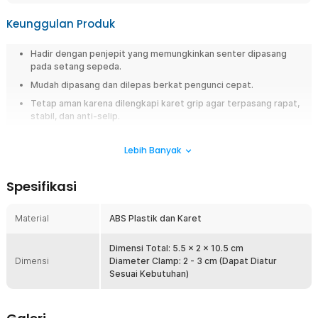
Keunggulan Produk
Hadir dengan penjepit yang memungkinkan senter dipasang
pada setang sepeda.
Mudah dipasang dan dilepas berkat pengunci cepat.
Tetap aman karena dilengkapi karet grip agar terpasang rapat,
stabil, dan anti-selip.
Terbuat dari ABS berkualitas dengan karet anti-selip, aman, dan
tahan lama.
Lebih Banyak
Overview
Spesifikasi
Tambahkan penerangan ekstra saat bersepeda dengan penjepit senter
praktis ini. Mudah dipasang dan dilepas berkat pengunci cepat, tetap
Material
ABS Plastik dan Karet
stabil di jalur gelap maupun bergelombang. Terbuat dari ABS berkualitas
dengan karet anti-selip, aman dan tahan lama untuk setiap perjalanan.
Dimensi Total: 5.5 x 2 x 10.5 cm
Fitur
Dimensi
Diameter Clamp: 2 - 3 cm (Dapat Diatur
Sesuai Kebutuhan)
Penjepit Senter
Penjepit ini memungkinkan Anda memasang senter pada setang
sepeda sebagai sumber penerangan tambahan. Bahkan saat