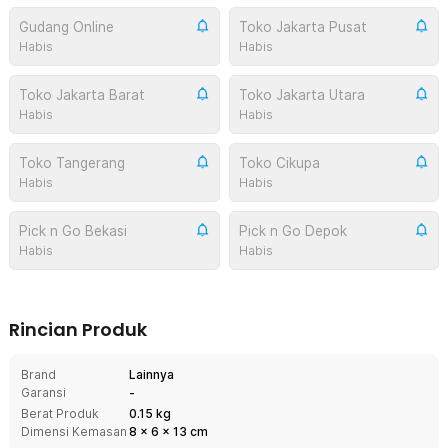
Gudang Online
Toko Jakarta Pusat
Habis
Habis
Toko Jakarta Barat
Toko Jakarta Utara
Habis
Habis
Toko Tangerang
Toko Cikupa
Habis
Habis
Pick n Go Bekasi
Pick n Go Depok
Habis
Habis
Rincian Produk
Brand
Lainnya
Garansi
-
Berat Produk
0.15 kg
Dimensi Kemasan
8
x
6
x
13
cm