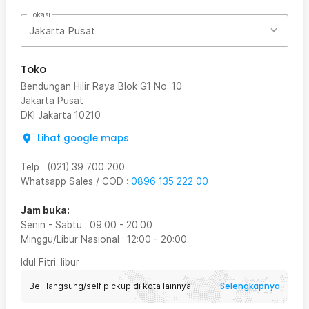
Lokasi
Jakarta Pusat
Toko
Bendungan Hilir Raya Blok G1 No. 10
Jakarta Pusat
DKI Jakarta
10210
Lihat google maps
Telp
:
(021) 39 700 200
Whatsapp Sales / COD
:
0896 135 222 00
Jam buka:
Senin - Sabtu
:
09:00
-
20:00
Minggu/Libur Nasional
:
12:00
-
20:00
Idul Fitri
: libur
Selengkapnya
Beli langsung/self pickup di kota lainnya