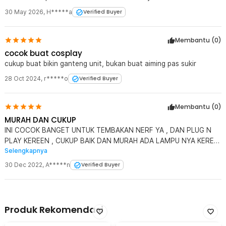
30 May 2026
,
H*****a
Verified Buyer
Membantu (
0
)
cocok buat cosplay
cukup buat bikin ganteng unit, bukan buat aiming pas sukir
28 Oct 2024
,
r*****o
Verified Buyer
Membantu (
0
)
MURAH DAN CUKUP
INI COCOK BANGET UNTUK TEMBAKAN NERF YA , DAN PLUG N
PLAY KEREEN , CUKUP BAIK DAN MURAH ADA LAMPU NYA KEREN
Selengkapnya
,
30 Dec 2022
,
A*****n
Verified Buyer
Produk Rekomendasi