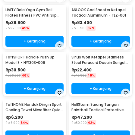
LIVELY Bola Yoga Gym Ball
ANLOOK God Shooter Ketapel
Pilates Fitness PVC Anti Slip
Tactical Aluminium - TLZ-001
55cm
Rp
36.600
Rp
83.400
Rp
65.900
45%
Rp
131.900
37%
+ Keranjang
+ Keranjang
TaffSPORT Handle Push Up
Sirius Wolf Ketapel Stainless
Model S - HY1303-006
Steel Paracord Desain Serigala
- HW-GJ049
Rp
30.800
Rp
22.400
Rp
56.900
46%
Rp
43.900
49%
+ Keranjang
+ Keranjang
TaffHOME Handuk Dingin Sport
HellStorm Sarung Tangan
Cooling Towel Microfiber Quick
Paintball Tactical Protective
Dry - SH-C00290
Gloves Nylon L - HS210
Rp
6.200
Rp
47.200
Rp
16.900
64%
Rp
80.900
42%