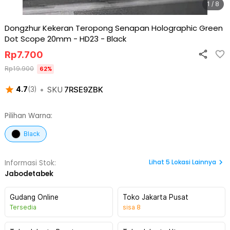
1 / 8
Dongzhur Kekeran Teropong Senapan Holographic Green
Dot Scope 20mm - HD23
-
Black
Rp
7.700
Rp
19.900
62
%
•
SKU
7RSE9ZBK
4.7
(
3
)
Pilihan Warna:
Black
Lihat
5
Lokasi Lainnya
Informasi Stok:
Jabodetabek
Gudang Online
Toko Jakarta Pusat
Tersedia
sisa
8