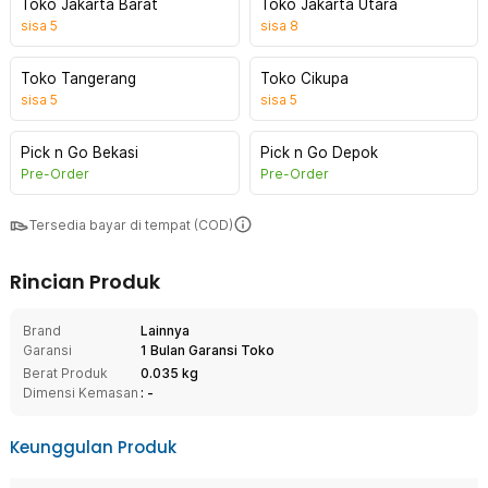
Toko Jakarta Barat
Toko Jakarta Utara
sisa
5
sisa
8
Toko Tangerang
Toko Cikupa
sisa
5
sisa
5
Pick n Go Bekasi
Pick n Go Depok
Pre-Order
Pre-Order
Tersedia bayar di tempat (COD)
Rincian Produk
Brand
Lainnya
Garansi
1 Bulan Garansi Toko
Berat Produk
0.035 kg
Dimensi Kemasan
: -
Keunggulan Produk