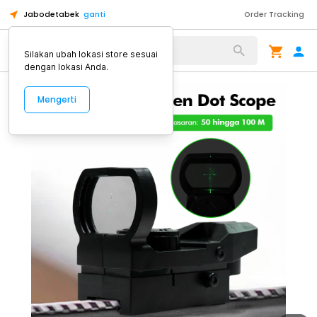
Jabodetabek
ganti
Order Tracking
Alat Kopi
Silakan ubah lokasi store sesuai
dengan lokasi Anda.
Mengerti