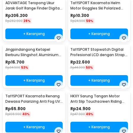
ADVANTAGE Teropong Ukur
TaffSPORT Kacamata Helm
Jarak Golf Range Finder Digital
Motor Goggles Ski Polarized
7x18 - AD-964
UV400 Windproof - X400
Rp
206.200
Rp
10.300
Rp
282.900
28%
Rp
24.900
59%
+ Keranjang
+ Keranjang
Jingpindangong Ketapel
TaffSPORT Stopwatch Digital
Berburu Slingshot Aluminium
Profesional LCD dengan Strap -
Alloy - OD-014
ZSD-808
Rp
16.700
Rp
22.600
Rp
34.900
53%
Rp
44.900
50%
+ Keranjang
+ Keranjang
TaffSPORT Kacamata Renang
HKXY Sarung Tangan Motor
Dewasa Polarizing Anti Fog UV
Anti Slip Touchscreen Riding
Protection - GOG-3610
Glove 1 Pair M
Rp
65.800
Rp
24.900
Rp
108.900
40%
Rp
47.900
49%
+ Keranjang
+ Keranjang