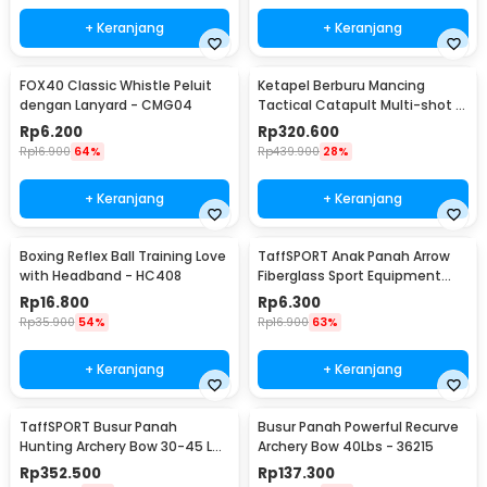
+ Keranjang
+ Keranjang
FOX40 Classic Whistle Peluit
Ketapel Berburu Mancing
dengan Lanyard - CMG04
Tactical Catapult Multi-shot -
KMSS
Rp
6.200
Rp
320.600
Rp
16.900
64%
Rp
439.900
28%
+ Keranjang
+ Keranjang
Boxing Reflex Ball Training Love
TaffSPORT Anak Panah Arrow
with Headband - HC408
Fiberglass Sport Equipment
Spine 800 1 PCS - JH813
Rp
16.800
Rp
6.300
Rp
35.900
54%
Rp
16.900
63%
+ Keranjang
+ Keranjang
TaffSPORT Busur Panah
Busur Panah Powerful Recurve
Hunting Archery Bow 30-45 LB
Archery Bow 40Lbs - 36215
- SA
Rp
352.500
Rp
137.300