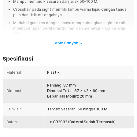
Mampu membidik sasaran dari jarak 50–100 M.
Crosshair pada sight memiliki lampu warna hijau dengan tanda
plus dan titik di tengahnya.
Mudah digunakan dengan hanya menghubungkan sight ke rail
mount senapan berukuran 20 mm, dan memutar knop ke arah
ON.
Dapat dikencangkan dan dilepas karena memiliki baut yang bisa
Lebih Banyak
diatur.
Terbuat dari bahan plastik berkualitas yang awet untuk
Spesifikasi
penggunaan jangka panjang, dan ringan sehingga tidak
mengganggu pergerakan.
Material
Plastik
Overview
Panjang: 87 mm
Alat ini merupakan titik bidik yang umumnya digunakan pada sebuah
Dimensi
Dimensi Total: 87 x 42 x 60 mm
senjata untuk menjaga presisi dan akurasi saat menembak. Holographic
Lebar Rail Mount: 20 mm
green dot sight ini sering kali ditemukan pada sebuah game FPS seperti
PUBG. Alat ini biasanya ditempatkan pada bagian atas atau bawah
moncong senapan.
Lain-lain
Target Sasaran: 50 hingga 100 M
Fitur
Baterai
1 x CR2032 (Baterai Sudah Termasuk)
Target Dengan Titik Hijau dengan Kontrol Kecerahan