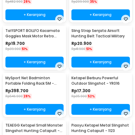
Rp
482.900
28%
Rp
209.900
35%
+ Keranjang
+ Keranjang
TaffSPORT BOLLFO Kacamata
Sling Strap Senjata Airsoft
Goggles Mask Motor Retro
Hunting Belt Tactical Military
Windproof - MT-04
Rp
19.700
Rp
20.900
Rp
39.900
51%
Rp
41.900
51%
+ Keranjang
+ Keranjang
MySport Net Badminton
Ketapel Berburu Powerful
Portable Folding Rack 5M -
Outdoor Slingshot - YR016
T300
Rp
398.700
Rp
17.300
Rp
546.900
28%
Rp
35.900
52%
+ Keranjang
+ Keranjang
TEAEGG Ketapel Small Monster
Piaoyu Ketapel Metal Slingshot
Slingshot Hunting Catapult -
Hunting Catapult - 1123