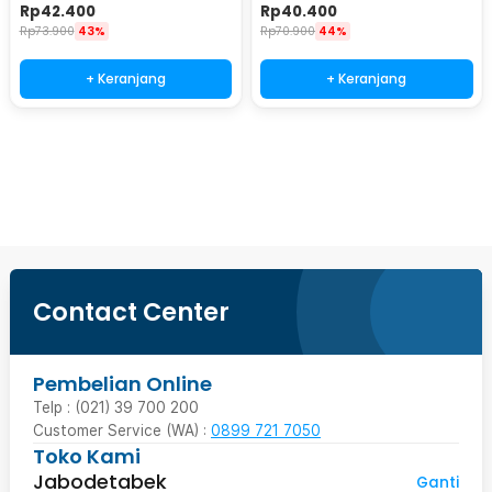
JH8171
Rp
42.400
Rp
40.400
Rp
73.900
43%
Rp
70.900
44%
+ Keranjang
+ Keranjang
Beli Sekarang
Contact Center
Pembelian Online
Telp : (021) 39 700 200
Customer Service (WA) :
0899 721 7050
Toko Kami
Jabodetabek
Ganti