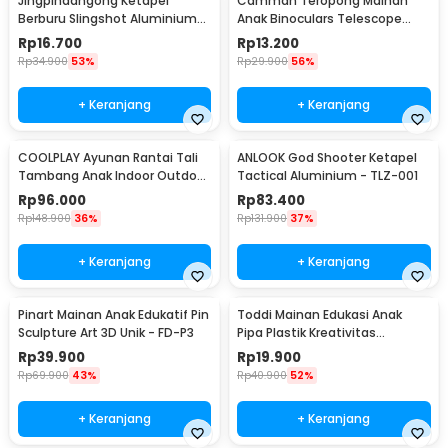
Jingpindangong Ketapel
Camman Teropong Mainan
Berburu Slingshot Aluminium
Anak Binoculars Telescope
Alloy - OD-014
2.5x26 - 1138
Rp
16.700
Rp
13.200
Rp
34.900
53%
Rp
29.900
56%
+ Keranjang
+ Keranjang
COOLPLAY Ayunan Rantai Tali
ANLOOK God Shooter Ketapel
Tambang Anak Indoor Outdoor
Tactical Aluminium - TLZ-001
- WS-2100
Rp
96.000
Rp
83.400
Rp
148.900
36%
Rp
131.900
37%
+ Keranjang
+ Keranjang
Pinart Mainan Anak Edukatif Pin
Toddi Mainan Edukasi Anak
Sculpture Art 3D Unik - FD-P3
Pipa Plastik Kreativitas
Bangunan 4D STEM - 88003
Rp
39.900
Rp
19.900
Rp
69.900
43%
Rp
40.900
52%
+ Keranjang
+ Keranjang