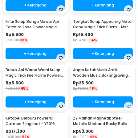
+ Keranjang
+ Keranjang
Firlar Sulap Bunga Mawar Api
Tongkat Sulap Appearing Metal
Torch to Rose Flower Magic
Cane Magic Trick 110cm - Mstk-
Trick - 82120
002
Rp
5.600
Rp
16.400
Rp
9.000
38%
Rp
34.900
54%
+ Keranjang
+ Keranjang
Bubuk Api Warna Warni Sulap
Anpro Kotak Musik Antik
Magic Trick Fire Flame Powder
Wooden Music Box Engraving
15g - YY064
Harry Potter - ADQ0194
Rp
5.600
Rp
25.500
Rp
15.900
65%
Rp
48.900
48%
+ Keranjang
+ Keranjang
Ketapel Berburu Powerful
ZY Mainan Magnetik Steel
Outdoor Slingshot - YR016
Metalic Stick and Bucky Balls -
005
Rp
17.300
Rp
53.000
Rp
35.900
52%
Rp
90.900
42%