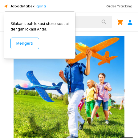
Jabodetabek
ganti
Order Tracking
Alat Kopi
Silakan ubah lokasi store sesuai
dengan lokasi Anda.
Mengerti