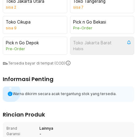
Toko Jakarta Utara
Toko Tangerang
sisa
2
sisa
7
Toko Cikupa
Pick n Go Bekasi
sisa
9
Pre-Order
Pick n Go Depok
Toko Jakarta Barat
Pre-Order
Habis
Tersedia bayar di tempat (COD)
Informasi Penting
Warna dikirim secara acak tergantung stok yang tersedia.
Rincian Produk
Brand
Lainnya
Garansi
-