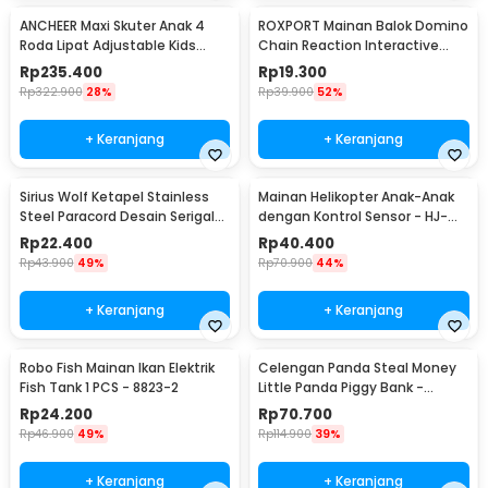
ANCHEER Maxi Skuter Anak 4
ROXPORT Mainan Balok Domino
Roda Lipat Adjustable Kids
Chain Reaction Interactive
Scooter - QZ-001
Toys 120 PCS - ZMY-1
Rp
235.400
Rp
19.300
Rp
322.900
28%
Rp
39.900
52%
+ Keranjang
+ Keranjang
Sirius Wolf Ketapel Stainless
Mainan Helikopter Anak-Anak
Steel Paracord Desain Serigala
dengan Kontrol Sensor - HJ-
- HW-GJ049
8188
Rp
22.400
Rp
40.400
Rp
43.900
49%
Rp
70.900
44%
+ Keranjang
+ Keranjang
Robo Fish Mainan Ikan Elektrik
Celengan Panda Steal Money
Fish Tank 1 PCS - 8823-2
Little Panda Piggy Bank -
MM8807-1
Rp
24.200
Rp
70.700
Rp
46.900
49%
Rp
114.900
39%
+ Keranjang
+ Keranjang