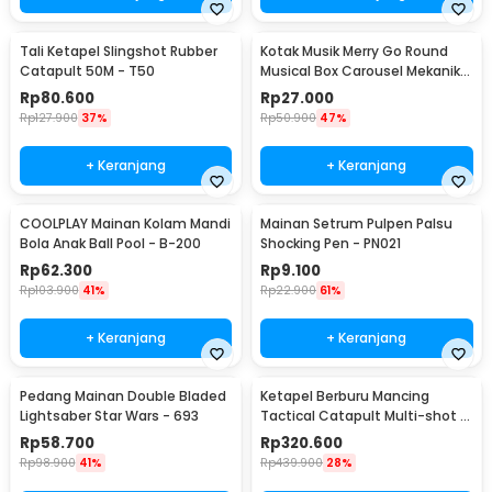
Tali Ketapel Slingshot Rubber
Kotak Musik Merry Go Round
Catapult 50M - T50
Musical Box Carousel Mekanikal
- HD-Y02
Rp
80.600
Rp
27.000
Rp
127.900
37%
Rp
50.900
47%
+ Keranjang
+ Keranjang
COOLPLAY Mainan Kolam Mandi
Mainan Setrum Pulpen Palsu
Bola Anak Ball Pool - B-200
Shocking Pen - PN021
Rp
62.300
Rp
9.100
Rp
103.900
41%
Rp
22.900
61%
+ Keranjang
+ Keranjang
Pedang Mainan Double Bladed
Ketapel Berburu Mancing
Lightsaber Star Wars - 693
Tactical Catapult Multi-shot -
KMSS
Rp
58.700
Rp
320.600
Rp
98.900
41%
Rp
439.900
28%