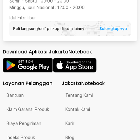
Senin - Sabtu
:
09:00
-
20:00
Minggu/Libur Nasional
:
12:00
-
20:00
Idul Fitri
: libur
Selengkapnya
Beli langsung/self pickup di kota lainnya
Download Aplikasi JakartaNotebook
Layanan Pelanggan
JakartaNotebook
Bantuan
Tentang Kami
Klaim Garansi Produk
Kontak Kami
Biaya Pengiriman
Karir
Indeks Produk
Blog