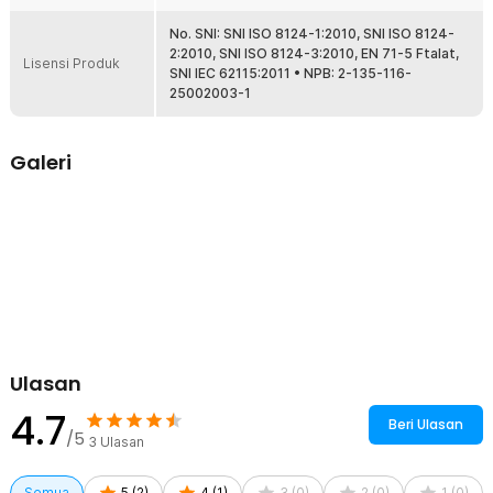
berfungsi untuk menghidupkan lampu LED. Hadirnya lampu ini
membuat pesawat lebih asyik untuk dimainkan.
No. SNI: SNI ISO 8124-1:2010, SNI ISO 8124-
2:2010, SNI ISO 8124-3:2010, EN 71-5 Ftalat,
Lisensi Produk
SNI IEC 62115:2011 • NPB: 2-135-116-
Kelengkapan Produk
25002003-1
Rincian yang Anda dapatkan untuk pembelian produk ini:
1 x GOROCK Mainan Pesawat DIY Hand Throw Foam Aeroplane
Flying Glider - TY0310
Galeri
3 x Baterai Kancing (Sudah Terpasang)
Ulasan
4.7
Beri Ulasan
/5
3
Ulasan
Semua
5
(
2
)
4
(
1
)
3
(
0
)
2
(
0
)
1
(
0
)