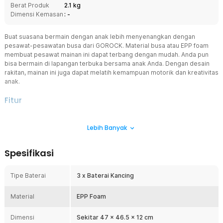
Berat Produk
2.1 kg
Dimensi Kemasan
: -
Buat suasana bermain dengan anak lebih menyenangkan dengan
pesawat-pesawatan busa dari GOROCK. Material busa atau EPP foam
membuat pesawat mainan ini dapat terbang dengan mudah. Anda pun
bisa bermain di lapangan terbuka bersama anak Anda. Dengan desain
rakitan, mainan ini juga dapat melatih kemampuan motorik dan kreativitas
anak.
Fitur
Mainan Edukasi
Lebih Banyak
Anda bisa mengajarkan anak Anda cara kerja pesawat terbang.
Bobot pesawat mainan yang ringan membuatnya bisa dimainkan
dari berbagai tempat dan aman untuk dibawa-bawa.
Spesifikasi
Bahan EPP Foam
Bahan utama pesawat mainan ini terbuat dari EPP foam yang sangat
Tipe Baterai
3 x Baterai Kancing
lentur dan ringan sehingga mainan dapat melayang dengan baik.
Material ini juga tidak seringkih busa biasa sehingga tidak mudah
Material
patah.
EPP Foam
Nyala Terang
Dimensi
Sekitar 47 x 46.5 x 12 cm
Pada bagian kepala pesawat, terdapat tombol on/off yang