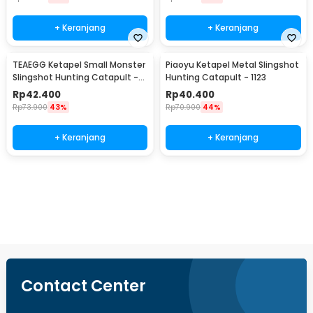
+ Keranjang
+ Keranjang
TEAEGG Ketapel Small Monster
Piaoyu Ketapel Metal Slingshot
Slingshot Hunting Catapult -
Hunting Catapult - 1123
JH8171
Rp
42.400
Rp
40.400
Rp
73.900
43%
Rp
70.900
44%
+ Keranjang
+ Keranjang
Beli Sekarang
Contact Center