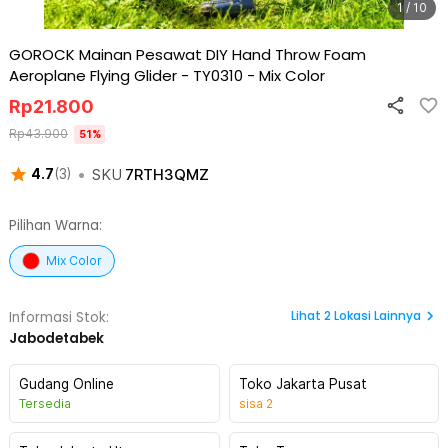
1 / 10
GOROCK Mainan Pesawat DIY Hand Throw Foam
Aeroplane Flying Glider - TY0310
-
Mix Color
Rp
21.800
Rp
43.900
51
%
•
SKU
7RTH3QMZ
4.7
(
3
)
Pilihan Warna:
Mix Color
Lihat
2
Lokasi Lainnya
Informasi Stok:
Jabodetabek
Gudang Online
Toko Jakarta Pusat
Tersedia
sisa
2