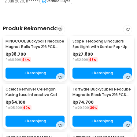
12 Jun 2020
,
n*****i
Verified Buyer
Produk Rekomendasi
MINOCOOL Buckyballs Neocube
Scope Teropong Binoculars
Magnet Balls Toys 216 PCS
Spotlight with Senter Pop-Up
3mm - TH007004A
Light 4x30mm - JYW-1226
Rp
38.700
Rp
27.800
Rp
68.900
44%
Rp
52.900
48%
+ Keranjang
+ Keranjang
Ocelot Remover Celengan
Taffware Buckycubes Neocube
Kucing Lucu Interactive Cat
Magnetic Block Toys 216 PCS
Piggy Bank - 0120
3.6mm - G0CN05
Rp
64.100
Rp
74.700
Rp
105.900
40%
Rp
120.900
39%
+ Keranjang
+ Keranjang