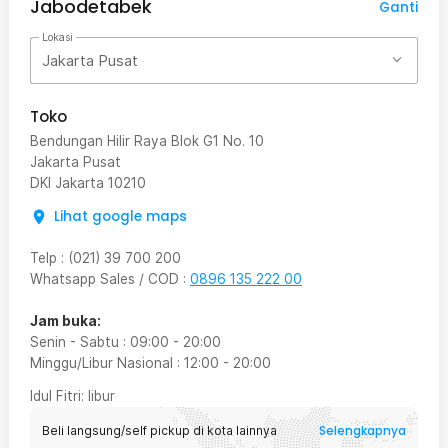
Jabodetabek
Ganti
Lokasi
Jakarta Pusat
Toko
Bendungan Hilir Raya Blok G1 No. 10
Jakarta Pusat
DKI Jakarta
10210
Lihat google maps
Telp
:
(021) 39 700 200
Whatsapp Sales / COD
:
0896 135 222 00
Jam buka:
Senin - Sabtu
:
09:00
-
20:00
Minggu/Libur Nasional
:
12:00
-
20:00
Idul Fitri
: libur
Selengkapnya
Beli langsung/self pickup di kota lainnya