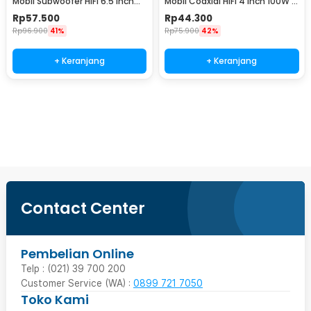
Mobil Subwoofer HiFi 6.5 Inch
Mobil Coaxial HiFi 4 Inch 100W 1
160W 1 PCS - VO-602
PCS - VO-402
Rp
57.500
Rp
44.300
Rp
96.900
41%
Rp
75.900
42%
+ Keranjang
+ Keranjang
Beli Sekarang
Contact Center
Pembelian Online
Telp : (021) 39 700 200
Customer Service (WA) :
0899 721 7050
Toko Kami