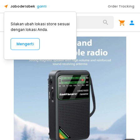
Jabodetabek
ganti
Order Tracking
Alat Kopi
Silakan ubah lokasi store sesuai
dengan lokasi Anda.
Mengerti