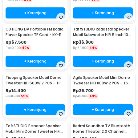
+ Keranjang
+ Keranjang
OU HONG DA Portable FM Radio
TaffSTUDIO Roadstar Speaker
Player Speaker TF Card - KK-11
Mobil Subwoofer HiFi 5 Inch 100
W 1 PCS - VO-502
Rp
67.500
Rp
36.900
Rp
110.900
40%
Rp
64.900
44%
+ Keranjang
+ Keranjang
Tiaoping Speaker Mobil Dome
Agile Speaker Mobil Mini Dome
Tweeter HiFi 500W 2 PCS - TP-
Tweeter HiFi 800W 2 PCS - TS-
005A
T120
Rp
14.400
Rp
25.700
Rp
31.900
55%
Rp
49.900
49%
+ Keranjang
+ Keranjang
TaffSTUDIO Pcinener Speaker
Redmi Soundbar TV Bluetooth
Mobil Mini Dome Tweeter HiFi
Home Theater 2.0 Channel
140W 2 PCS - TS-T280
Stereo AUX 30W - MDZ-34-DA