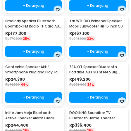
+ Keranjang
+ Keranjang
Smalody Speaker Bluetooth
TaffSTUDIO Pcinener Speaker
Boombox FM Radio TF Card AUX
Mobil Subwoofer HiFi 6 Inch 500
USB 1200mAh 10W - SL-10
W 2 PCS - TS-1672
Rp
177.300
Rp
167.100
Rp
270.900
35%
Rp
248.900
33%
+ Keranjang
+ Keranjang
Centechia Speaker Aktif
ZEALOT Speaker Bluetooth
Smartphone Plug and Play Jack
Portable AUX 3D Stereo Big
3.5mm AUX - DN828
Bass Subwoofer 5W - S32
Rp
24.300
Rp
149.200
Rp
46.900
49%
Rp
225.900
34%
+ Keranjang
+ Keranjang
Inlife Jam Meja Bluetooth
DOOLNNG Soundbar TV
Active Speaker Alarm Clock
Bluetooth Home Theater
Radio USB Charge - K11
Stereo Subwoofer AUX 20W -
Rp
244.400
Rp
336.400
BS-28B
Rp
334.900
28%
Rp
460.900
28%