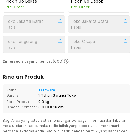
Pick n Go Bekasi
Pick n Go Depok
Pre-Order
Pre-Order
Toko Jakarta Barat
Toko Jakarta Utara
Habis
Habis
Toko Tangerang
Toko Cikupa
Habis
Habis
Tersedia bayar di tempat (COD)
Rincian Produk
Brand
Taffware
Garansi
1 Tahun Garansi Toko
Berat Produk
0.3 kg
Dimensi Kemasan
6
x
10
x
16
cm
Bagi Anda yang tetap setia mendengar berbagai informasi dan hiburan
melalui siaran radio, maka radio inilah yang cocok untuk menemani
berbagai aktivitas Anda. Radio ini hadir dengan bentuk yang sangat kecil