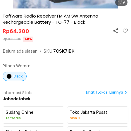
1 / 9
Taffware Radio Receiver FM AM SW Antenna
Rechargeable Battery - TG-77
-
Black
Rp
64.200
Rp
105.900
40
%
Belum ada ulasan
•
SKU
7CSK7IBK
Pilihan Warna:
Black
Lihat
1
Lokasi Lainnya
Informasi Stok:
Jabodetabek
Gudang Online
Toko Jakarta Pusat
Tersedia
sisa
3