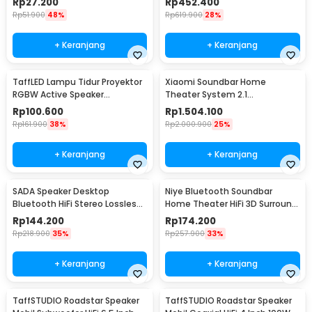
Rp
27.200
Rp
452.400
Rp
51.900
48%
Rp
619.900
28%
+ Keranjang
+ Keranjang
TaffLED Lampu Tidur Proyektor
Xiaomi Soundbar Home
RGBW Active Speaker
Theater System 2.1
Bluetooth Remote - BL-XK01
Subwoofers 100W Bluetooth
Rp
100.600
Rp
1.504.100
5.0 - MDZ-35-DA
Rp
161.900
38%
Rp
2.000.900
25%
+ Keranjang
+ Keranjang
SADA Speaker Desktop
Niye Bluetooth Soundbar
Bluetooth HiFi Stereo Lossless
Home Theater HiFi 3D Surround
Decoding AUX 3W - V-111
- V8
Rp
144.200
Rp
174.200
Rp
218.900
35%
Rp
257.900
33%
+ Keranjang
+ Keranjang
TaffSTUDIO Roadstar Speaker
TaffSTUDIO Roadstar Speaker