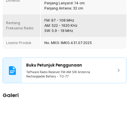
Dimensi
yang dapat dilepas serta diisi ulang dayanya. Membuat Anda tidak
Panjang Lanyard: 14 cm
perlu repot ke warung atau toko untuk membeli baterai lagi ketika
Panjang Antena: 32 cm
dayanya sudah habis.
FM: 87 - 108 MHz
Rentang
Kelengkapan Produk
AM: 522 - 1620 KHz
Frekuensi Radio
SW: 5.9 - 18 MHz
Rincian yang Anda dapatkan untuk pembelian produk ini:
1 x Taffware Radio Receiver FM AM SW Antenna Rechargeable
Lisensi Produk
No. MKG: IMKG.431.07.2025
Battery - TG-77
1 x Kabel USB Type C
1 x Baterai 14500 Rechargeable (Sudah Terpasang)
1 x Panduan Penggunaan
Buku Petunjuk Penggunaan
Taffware Radio Receiver FM AM SW Antenna
Rechargeable Battery - TG-77
Galeri