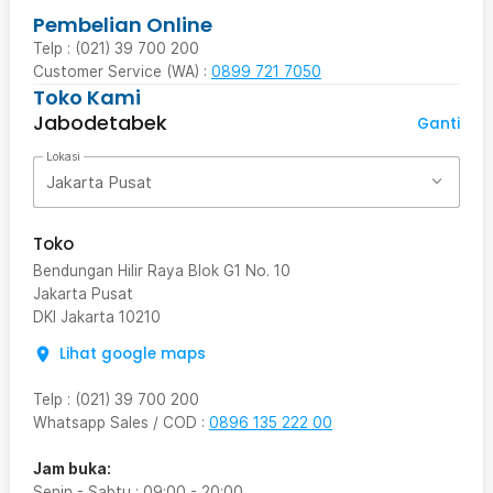
Pembelian Online
Telp : (021) 39 700 200
Customer Service (WA) :
0899 721 7050
Toko Kami
Jabodetabek
Ganti
Lokasi
Jakarta Pusat
Toko
Bendungan Hilir Raya Blok G1 No. 10
Jakarta Pusat
DKI Jakarta
10210
Lihat google maps
Telp
:
(021) 39 700 200
Whatsapp Sales / COD
:
0896 135 222 00
Jam buka:
Senin - Sabtu
:
09:00
-
20:00