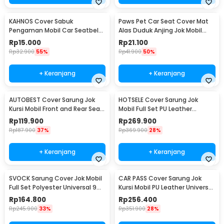
KAHNOS Cover Sabuk
Paws Pet Car Seat Cover Mat
Pengaman Mobil Car Seatbelt
Alas Duduk Anjing Jok Mobil
Padding 1 PCS - KH2252
Waterproof - HIH49
Rp
15.000
Rp
21.100
Rp
32.900
55%
Rp
41.900
50%
+ Keranjang
+ Keranjang
AUTOBEST Cover Sarung Jok
HOTSELE Cover Sarung Jok
Kursi Mobil Front and Rear Seat
Mobil Full Set PU Leather
Non Woven - S20
Universal 9 PCS - R35
Rp
119.900
Rp
269.900
Rp
187.900
37%
Rp
369.900
28%
+ Keranjang
+ Keranjang
SVOCK Sarung Cover Jok Mobil
CAR PASS Cover Sarung Jok
Full Set Polyester Universal 9
Kursi Mobil PU Leather Universal
PCS - R20
Seat Cover - R25
Rp
164.800
Rp
256.400
Rp
245.900
33%
Rp
351.900
28%