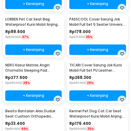
+ Keranjang
+ Keranjang
LORBEN Pet Car Seat Bag
PASSCOOL Cover Sarung Jok
Waterproof Kursi Mobil Anjing
Mobil Full Set 5 Seater Universal
Kucing - LR40
Kain - R30
Rp
88.600
Rp
178.000
Rp
138.900
37%
Rp
271.900
35%
+ Keranjang
+ Keranjang
NERO Kasur Matras Angin
TICARI Cover Sarung Jok Kursi
Otomatis Sleeping Pad
Mobil Full Set PU Leather
Waterproof Single - B05
Universal - R15
Rp
277.500
Rp
268.300
Rp
380.900
28%
Rp
367.900
28%
+ Keranjang
+ Keranjang
Besito Bantalan Alas Duduk
Kennel Pet Dog Cat Car Seat
Seat Cushion Orthopedic
Waterproof Kursi Mobil Anjing
Sponge Mat - BT90
Kucing - KN526
Rp
33.400
Rp
176.400
Rp
60.900
46%
Rp
269.900
35%