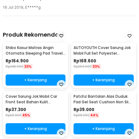
16 Jul 2019
,
E*****g
Produk Rekomendasi
Shibo Kasur Matras Angin
AUTOYOUTH Cover Sarung Jok
Otomatis Sleeping Pad Travel
Mobil Full Set Polyester
Single with Pump - SB502
Universal Premium - R10
Rp
164.900
Rp
168.600
Rp
245.900
33%
Rp
250.900
33%
+ Keranjang
+ Keranjang
Cover Sarung Jok Mobil Car
Patchz Bantalan Alas Duduk
Front Seat Bahan Kulit
Pad Gel Seat Cushion Non Slip
Breathable - S10
Ultra Elastic - SC-015
Rp
37.300
Rp
39.000
Rp
66.900
45%
Rp
68.900
44%
+ Keranjang
+ Keranjang