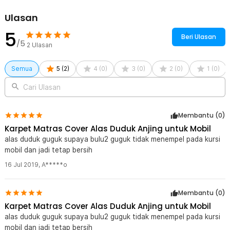
Rincian yang Anda dapatkan untuk pembelian produk ini:
1 x Karpet Matras Cover Alas Duduk Anjing untuk Mobil - SUV
Ulasan
YG01
5
Beri Ulasan
/5
2
Ulasan
Semua
5
(
2
)
4
(
0
)
3
(
0
)
2
(
0
)
1
(
0
)
Cari Ulasan
Membantu (
0
)
Karpet Matras Cover Alas Duduk Anjing untuk Mobil
alas duduk guguk supaya bulu2 guguk tidak menempel pada kursi
mobil dan jadi tetap bersih
16 Jul 2019
,
A*****o
Membantu (
0
)
Karpet Matras Cover Alas Duduk Anjing untuk Mobil
alas duduk guguk supaya bulu2 guguk tidak menempel pada kursi
mobil dan jadi tetap bersih