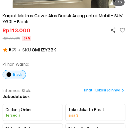
1 / 6
Karpet Matras Cover Alas Duduk Anjing untuk Mobil - SUV
YG01
-
Black
Rp
113.000
Rp
177.900
37
%
•
SKU
OMHZY3BK
5
(
2
)
Pilihan Warna:
Black
Lihat
1
Lokasi Lainnya
Informasi Stok:
Jabodetabek
Gudang Online
Toko Jakarta Barat
Tersedia
sisa
3