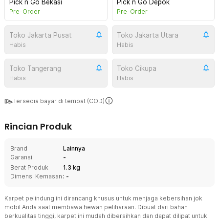
Pick n Go Bekasi
Pick n Go Depok
Pre-Order
Pre-Order
Toko Jakarta Pusat
Toko Jakarta Utara
Habis
Habis
Toko Tangerang
Toko Cikupa
Habis
Habis
Tersedia bayar di tempat (COD)
Rincian Produk
Brand
Lainnya
Garansi
-
Berat Produk
1.3 kg
Dimensi Kemasan
: -
Karpet pelindung ini dirancang khusus untuk menjaga kebersihan jok
mobil Anda saat membawa hewan peliharaan. Dibuat dari bahan
berkualitas tinggi, karpet ini mudah dibersihkan dan dapat dilipat untuk