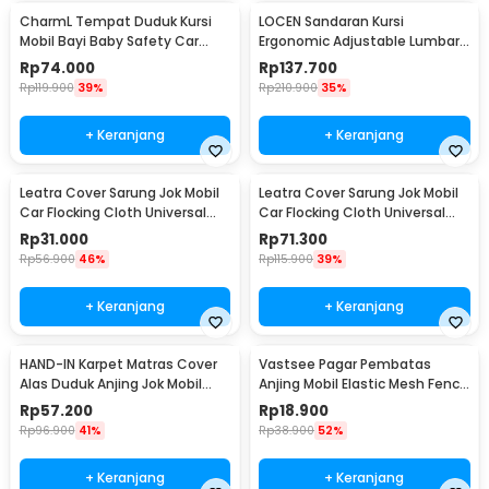
CharmL Tempat Duduk Kursi
LOCEN Sandaran Kursi
Mobil Bayi Baby Safety Car
Ergonomic Adjustable Lumbar
Seat - LAD05
Back Support - TY3120
Rp
74.000
Rp
137.700
Rp
119.900
39%
Rp
210.900
35%
+ Keranjang
+ Keranjang
Leatra Cover Sarung Jok Mobil
Leatra Cover Sarung Jok Mobil
Car Flocking Cloth Universal
Car Flocking Cloth Universal
Premium Front - S15
Premium Rear - S15
Rp
31.000
Rp
71.300
Rp
56.900
46%
Rp
115.900
39%
+ Keranjang
+ Keranjang
HAND-IN Karpet Matras Cover
Vastsee Pagar Pembatas
Alas Duduk Anjing Jok Mobil
Anjing Mobil Elastic Mesh Fence
Waterproof - SUV YG02
Pet 3 Layer - YG05
Rp
57.200
Rp
18.900
Rp
96.900
41%
Rp
38.900
52%
+ Keranjang
+ Keranjang