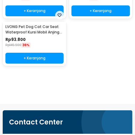
+ Keranjang
+ Keranjang
LVONG Pet Dog Cat Car Seat
Waterproof Kursi Mobil Anjing
Kucing - LV525
Rp
93.800
Rp
145.900
36%
+ Keranjang
Beli Sekarang
Contact Center