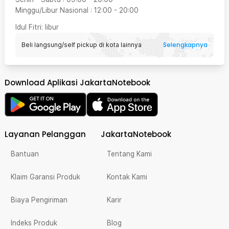
Minggu/Libur Nasional
:
12:00
-
20:00
Idul Fitri
: libur
Selengkapnya
Beli langsung/self pickup di kota lainnya
Download Aplikasi JakartaNotebook
Layanan Pelanggan
JakartaNotebook
Bantuan
Tentang Kami
Klaim Garansi Produk
Kontak Kami
Biaya Pengiriman
Karir
Indeks Produk
Blog