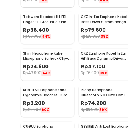
Taffware Headset HT FBI
QKZ In-Ear Earphone Kabel
Finger PTT Acoustic 2 Pin
Bass Driver 9.2mm denga
UV-5R UV-B5 UV-B6
Mic - QKZ-DM9
Rp
38.400
Rp
79.600
Rp
67.900
Rp
126.900
44%
38%
Shini Headphone Kabel
QKZ Earphone Kabel In Ear
Microphone Earhook Clip-
HiFi Bass Dynamic Driver
on Sporty Jack 3.5mm -
3.5mm Plug with Mic -
Rp
24.600
Rp
47.100
SN360
QKZ-AK6
Rp
43.900
Rp
76.900
44%
39%
KEBETEME Earphone Kabel
RLoop Headphone
Ergonomic Headset 3.5mm
Bluetooth 5.0 Cute Cat Ea
Plug with Mic - KIK58
LED RGB TF Port 400mAh -
Rp
9.200
Rp
74.200
LX-B39A
Rp
22.900
Rp
119.900
60%
39%
CUGUU Earphone
GEYIREN Anti Lost Earphone