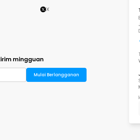
X
kirim mingguan
Mulai Berlangganan