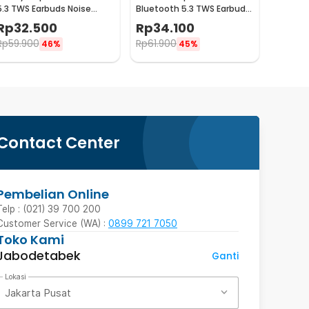
5.3 TWS Earbuds Noise
Bluetooth 5.3 TWS Earbuds
Reduction Waterproof -
Gaming HIFI Stereo Sound -
Rp
32.500
Rp
34.100
E7S
M90 Pro
Rp
59.900
Rp
61.900
46%
45%
Contact Center
Pembelian Online
Telp : (021) 39 700 200
Customer Service (WA) :
0899 721 7050
Toko Kami
Jabodetabek
Ganti
Lokasi
Jakarta Pusat