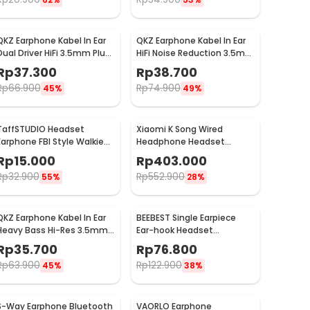
QKZ Earphone Kabel In Ear
QKZ Earphone Kabel In Ear
Dual Driver HiFi 3.5mm Plug
HiFi Noise Reduction 3.5mm
with Mic - QKZ-CK8
Plug with Mic - QKZ-CK5
Rp
37.300
Rp
38.700
Rp
66.900
Rp
74.900
45%
49%
TaffSTUDIO Headset
Xiaomi K Song Wired
Earphone FBI Style Walkie
Headphone Headset
Talkie - K-011
Karaoke with Mic
Rp
15.000
Rp
403.000
Rp
32.900
Rp
552.900
55%
28%
QKZ Earphone Kabel In Ear
BEEBEST Single Earpiece
Heavy Bass Hi-Res 3.5mm
Ear-hook Headset
Plug with Mic - QKZ-AK2
Earphone Walkie Talkie - H1
Rp
35.700
Rp
76.800
Rp
63.900
Rp
122.900
45%
38%
S-Way Earphone Bluetooth
VAORLO Earphone