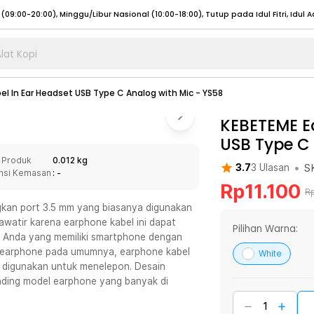
lat Kopi
umat (07:00 - 20:00), Sabtu - Minggu (08:00 - 20:00), Tutup pada Idul Fitri
Sele
l In Ear Headset USB Type C Analog with Mic - YS58
:00 - 20:00), Sabtu - Minggu/ Libur Nasional (08:00 - 17:00)
Selengkapnya
:00 - 20:00), Sabtu - Minggu/ Libur Nasional (08:00 - 17:00)
KEBETEME E
Selengkapnya
USB Type C 
 (09:00-20:00), Minggu/Libur Nasional (12:00-20:00), Tutup pada Idul Fitri
Sele
 Produk
0.012 kg
 (09:00-20:00), Minggu/Libur Nasional (12:00-20:00), Tutup pada Idul Fitri
Sele
•
S
3.7
3
Ulasan
nsi Kemasan
: -
Rp
11.100
R
angkan port 3.5 mm yang biasanya digunakan
watir karena earphone kabel ini dapat
Pilihan Warna:
 Anda yang memiliki smartphone dengan
umat (07:00 - 20:00), Sabtu - Minggu (08:00 - 20:00), Tutup pada Idul Fitri
Sele
el earphone pada umumnya, earphone kabel
White
sa digunakan untuk menelepon. Desain
:00 - 20:00), Sabtu - Minggu/ Libur Nasional (08:00 - 17:00)
Selengkapnya
ding model earphone yang banyak di
:00 - 20:00), Sabtu - Minggu/ Libur Nasional (08:00 - 17:00)
Selengkapnya