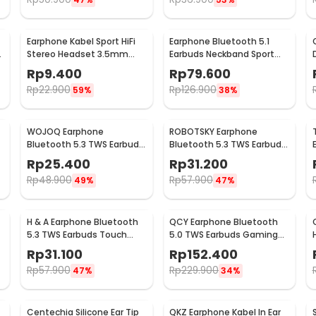
Earphone Kabel Sport HiFi
Earphone Bluetooth 5.1
n
Stereo Headset 3.5mm
Earbuds Neckband Sport
Plug with Mic - HS330
Magnetic Ergonomic -
Rp
9.400
Rp
79.600
BT313
Rp
22.900
Rp
126.900
59%
38%
WOJOQ Earphone
ROBOTSKY Earphone
Bluetooth 5.3 TWS Earbuds
Bluetooth 5.3 TWS Earbuds
HiFi Sound Noise Reduction
HiFi Sound Waterproof -
Rp
25.400
Rp
31.200
- i12
A6S
Rp
48.900
Rp
57.900
49%
47%
H & A Earphone Bluetooth
QCY Earphone Bluetooth
r
5.3 TWS Earbuds Touch
5.0 TWS Earbuds Gaming
Control Waterproof - F9-5
HD Stereo Low Latency -
Rp
31.100
Rp
152.400
QCY-T5
Rp
57.900
Rp
229.900
47%
34%
Centechia Silicone Ear Tip
QKZ Earphone Kabel In Ear