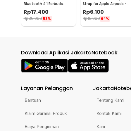
Bluetooth 4.1 Earbuds
Strap for Apple Airpods -
Neckband Sport
GE12
Rp
17.400
Rp
6.100
Sweatproof - XT11
Rp
36.900
Rp
16.900
53%
64%
Download Aplikasi JakartaNotebook
Layanan Pelanggan
JakartaNoteb
Bantuan
Tentang Kami
Klaim Garansi Produk
Kontak Kami
Biaya Pengiriman
Karir