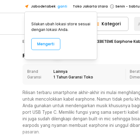
Jabodetabek
ganti
Toko Jakarta Utara
Toko Tangerang
Kategori
A
Silakan ubah lokasi store sesuai
Toko Cikupa
dengan lokasi Anda.
Pick n Go Jakarta Barat
Senin - J
Electronic
Audio
Earphone
KEBETEME Earphone Kabe
Mengerti
Pick n Go Bekasi
Senin - Jumat (08
Pick n Go Depok
Senin - Jumat (08
Rincian Produk
Toko Jakarta Pusat
Senin - Sabtu
Brand
Lainnya
Berat
Toko Jakarta Barat
Senin - Sabtu
Garansi
1 Tahun Garansi Toko
Dime
Toko Jakarta Utara
Toko Tangerang
Rilisan terbaru smartphone akhir-akhir ini mulai menghil
untuk mencolokkan kabel earphone. Namun tidak perlu kha
Toko Cikupa
Anda gunakan untuk mendengarkan musik khususnya bagi
Pick n Go Jakarta Barat
Senin - J
port USB Type C. Memiliki fungsi yang sama seperti kab
ini juga sudah dilengkapi dengan built-in mic sehingga bi
Pick n Go Bekasi
Senin - Jumat (08
earpods yang nyaman membuat earphone ini unggul diban
Pick n Go Depok
Senin - Jumat (08
pasaran.