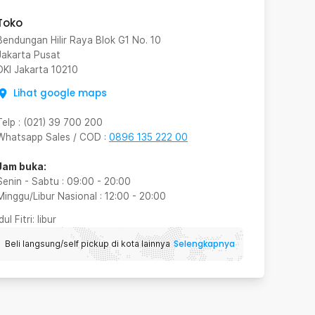
Toko
Bendungan Hilir Raya Blok G1 No. 10
Jakarta Pusat
DKI Jakarta
10210
Lihat google maps
Telp
:
(021) 39 700 200
Whatsapp Sales / COD
:
0896 135 222 00
Jam buka:
Senin - Sabtu
:
09:00
-
20:00
Minggu/Libur Nasional
:
12:00
-
20:00
Idul Fitri
: libur
Selengkapnya
Beli langsung/self pickup di kota lainnya