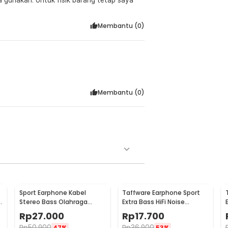
omic USB Type C with Mic - YS58
Membantu (
0
)
Membantu (
0
)
Sport Earphone Kabel
Taffware Earphone Sport
Stereo Bass Olahraga
Extra Bass HiFi Noise
Waterproof 3.5mm with
Reduction Mic 3.5mm - SF-
Rp
27.000
Rp
17.700
Mic - X6
878
Rp
50.900
Rp
36.900
47%
53%