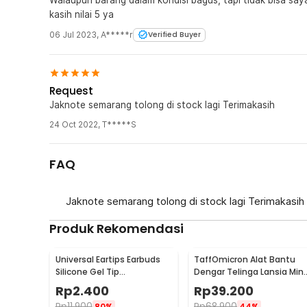
1 x KEBETEME Earphone Kabel In Ear Headset Ergon
kasih nilai 5 ya
06 Jul 2023
,
A*****r
Verified Buyer
Request
Jaknote semarang tolong di stock lagi Terimakasih
24 Oct 2022
,
T*****S
FAQ
Jaknote semarang tolong di stock lagi Terimakasih
Produk Rekomendasi
Universal Eartips Earbuds
TaffOmicron Alat Bantu
Silicone Gel Tip
Dengar Telinga Lansia Mini
Replacement 3 Size 3 Pair
In-Ear 110dB - K-80
Rp
2.400
Rp
39.200
Rp
11.900
Rp
68.900
80%
44%