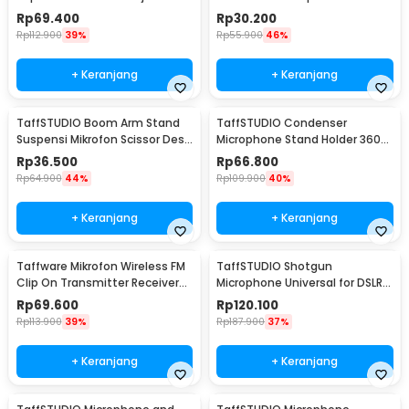
2 Holder - NB-107
dengan Pop Filter - F-9
Rp
69.400
Rp
30.200
Rp
112.900
39%
Rp
55.900
46%
+ Keranjang
+ Keranjang
TaffSTUDIO Boom Arm Stand
TaffSTUDIO Condenser
Suspensi Mikrofon Scissor Desk
Microphone Stand Holder 360
Clamp - NB-35
Lazypod Clamp - NB-35
Rp
36.500
Rp
66.800
Rp
64.900
44%
Rp
109.900
40%
+ Keranjang
+ Keranjang
Taffware Mikrofon Wireless FM
TaffSTUDIO Shotgun
Clip On Transmitter Receiver
Microphone Universal for DSLR
Jack 6.3mm - WR-601
Smartphone Computer - MIC-
Rp
69.600
Rp
120.100
05
Rp
113.900
39%
Rp
187.900
37%
+ Keranjang
+ Keranjang