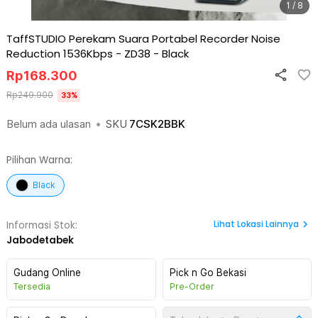
1 / 8
TaffSTUDIO Perekam Suara Portabel Recorder Noise
Reduction 1536Kbps - ZD38
-
Black
Rp
168.300
Rp
249.900
33
%
Belum ada ulasan
•
SKU
7CSK2BBK
Pilihan Warna:
Black
Lihat
Lokasi Lainnya
Informasi Stok:
Jabodetabek
Gudang Online
Pick n Go Bekasi
Tersedia
Pre-Order