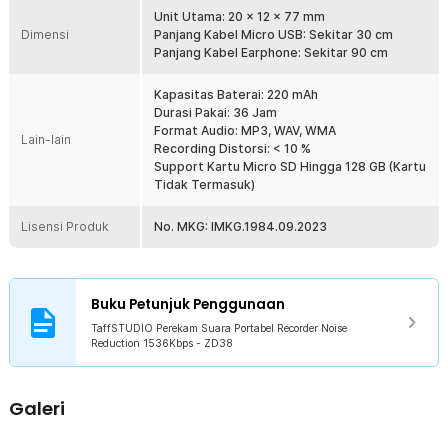
menghentikan dan menyimpan rekaman ketika mendeteksi baterai
Unit Utama: 20 x 12 x 77 mm
sudah melemah. Jadi, Anda tak perlu khawatir rekaman tak akan
Dimensi
Panjang Kabel Micro USB: Sekitar 30 cm
tersimpan.
Panjang Kabel Earphone: Sekitar 90 cm
Bukan Sekedar Perekam Suara
Tak hanya berfungsi sebagai perekam suara saja, alat yang satu ini
Kapasitas Baterai: 220 mAh
juga mampu memutar musik dengan bantuan TF card. Anda hanya
Durasi Pakai: 36 Jam
perlu memasukkan TF card berisi musik favorit Anda ke slot yang
Format Audio: MP3, WAV, WMA
Lain-lain
tersedia kemudian nikmati musiknya sambil Anda melakukan
Recording Distorsi: < 10 %
aktivitas. Dilengkapi juga dengan speaker bawaan sehingga Anda
Support Kartu Micro SD Hingga 128 GB (Kartu
bisa mendengar hasil rekaman dan mendengarkan musik secara
Tidak Termasuk)
bersama-sama.
Lisensi Produk
No. MKG: IMKG.1984.09.2023
Kelengkapan Produk
Rincian yang Anda dapatkan untuk pembelian produk ini:
1 x TaffSTUDIO Perekam Suara Portabel Recorder Noise
Buku Petunjuk Penggunaan
Reduction 1536Kbps - ZD38
1 x Earphone
TaffSTUDIO Perekam Suara Portabel Recorder Noise
1 x Kabel Micro USB
Reduction 1536Kbps - ZD38
1 x Panduan Penggunaan
Galeri