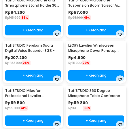
TaffSTUDIO Microphone and
TaffSTUDIO Microphone
Smartphone Stand Holder 360
Suspension Boom Scissor Arm
Degree - MS-70B
with Lazypod - D6
Rp
94.200
Rp
57.000
Rp
145.900
36%
Rp
95.900
41%
+ Keranjang
+ Keranjang
TaffSTUDIO Perekam Suara
LEORY Lavalier Windscreen
Digital Voice Recorder 8GB -
Microphone Cover Penutup
T60
Busa Mikrofon - LE1
Rp
207.200
Rp
4.800
Rp
283.900
28%
Rp
15.900
70%
+ Keranjang
+ Keranjang
TaffSTUDIO Mikrofon
TaffSTUDIO 360 Degree
Professional Lavalier
Microphone Table Conference
Microphone Clip 3.5mm - Q10
Zoom Meeting Studio - iTalk-
Rp
59.500
Rp
69.800
02
Rp
99.900
41%
Rp
113.900
39%
+ Keranjang
+ Keranjang