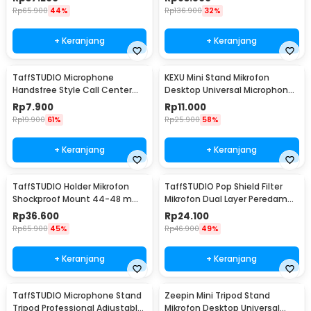
Stand - SF-666
Rp
65.900
44%
Rp
136.900
32%
+ Keranjang
+ Keranjang
TaffSTUDIO Microphone
KEXU Mini Stand Mikrofon
Handsfree Style Call Center
Desktop Universal Microphone
With Noise Reduction - M5
Holder - BC-08
Rp
7.900
Rp
11.000
Rp
19.900
61%
Rp
25.900
58%
+ Keranjang
+ Keranjang
TaffSTUDIO Holder Mikrofon
TaffSTUDIO Pop Shield Filter
Shockproof Mount 44-48 mm
Mikrofon Dual Layer Peredam
- SH-100
Noise BOP - MPF-6
Rp
36.600
Rp
24.100
Rp
65.900
45%
Rp
46.900
49%
+ Keranjang
+ Keranjang
TaffSTUDIO Microphone Stand
Zeepin Mini Tripod Stand
Tripod Professional Adjustable
Mikrofon Desktop Universal