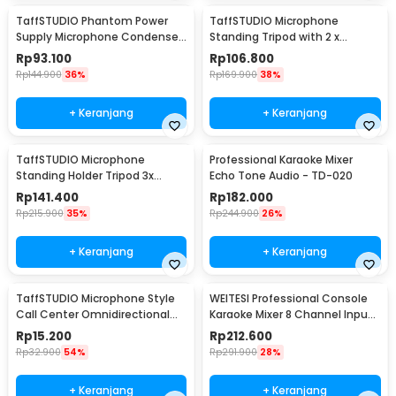
TaffSTUDIO Phantom Power
TaffSTUDIO Microphone
Supply Microphone Condenser
Standing Tripod with 2 x
1 Channel 48V - RU-P48V
Smartphone Holder - NB-03
Rp
93.100
Rp
106.800
Rp
144.900
36%
Rp
169.900
38%
+ Keranjang
+ Keranjang
TaffSTUDIO Microphone
Professional Karaoke Mixer
Standing Holder Tripod 3x
Echo Tone Audio - TD-020
Smartphone Holder - NB-04P
Rp
141.400
Rp
182.000
Rp
215.900
35%
Rp
244.900
26%
+ Keranjang
+ Keranjang
TaffSTUDIO Microphone Style
WEITESI Professional Console
Call Center Omnidirectional
Karaoke Mixer 8 Channel Input
52dB - MF03
Mic - AM-228
Rp
15.200
Rp
212.600
Rp
32.900
54%
Rp
291.900
28%
+ Keranjang
+ Keranjang