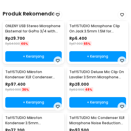
Produk Rekomendasi
ONLENY USB Stereo Microphone
TaffSTUDIO Microphone Clip
Eksternal for GoPro 3/4 with
On Jack 3.5mm 1.5M for
Clip - DZ0288
Smartphone Laptop - SR-503
Rp
29.700
Rp
6.400
Rp
54.900
46%
Rp
17.900
65%
+ Keranjang
+ Keranjang
TaffSTUDIO Mikrofon
TaffSTUDIO Deluxe Mic Clip On
Kondenser XLR Condenser
Lavalier 3.5mm Microphone
Microphone Studio Podcast -
Smartphone - EY-510A
Rp
97.400
Rp
28.000
BM-700
Rp
150.900
36%
Rp
52.900
48%
+ Keranjang
+ Keranjang
TaffSTUDIO Mikrofon
TaffSTUDIO Mic Condenser XLR
Kondenser 3.5mm
Microphone Noise Reduction
Omnidirectional Podcast with
with Holder - BM-800
Rp
37.200
Rp
93.500