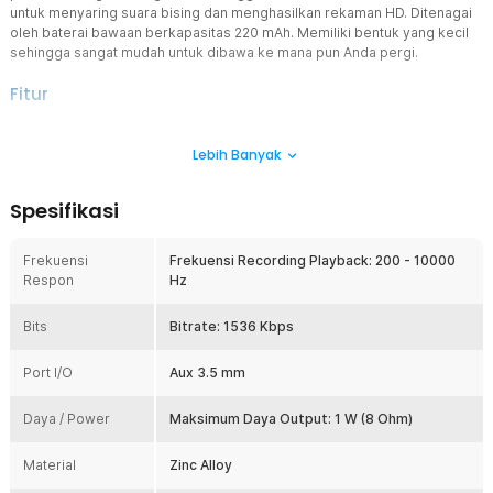
untuk menyaring suara bising dan menghasilkan rekaman HD. Ditenagai
oleh baterai bawaan berkapasitas 220 mAh. Memiliki bentuk yang kecil
sehingga sangat mudah untuk dibawa ke mana pun Anda pergi.
Fitur
Suara Lebih Jernih
Lebih Banyak
Tak perlu khawatir hasil rekaman akan terdengar sangat berisik
karena perekam suara TaffSTUDIO memiliki fitur digital noise
reduction. Teknologi noise reduction pada perekam
Spesifikasi
suara memungkinkan Anda merekam suara dengan jelas tanpa
gangguan dari kebisingan latar. Hasilnya adalah rekaman suara
yang berkualitas tinggi dan bebas dari suara bising yang
Frekuensi
Frekuensi Recording Playback: 200 - 10000
mengganggu.
Respon
Hz
Mudah Digunakan
Bits
Tak perlu khawatir akan kesulitan untuk menggunakan perekam
Bitrate: 1536 Kbps
suara TaffSTUDIO. Anda hanya perlu menggeser tombol rekam ke
atas untuk mulai merekam dan geser ke bawah untuk menyimpan
Port I/O
Aux 3.5 mm
rekaman. Sangat mudah dengan satu tombol operasi perekaman.
Baterai Tahan Lama
Daya / Power
Maksimum Daya Output: 1 W (8 Ohm)
Memiliki kapasitas baterai 220 mAh sehingga Anda bisa melakukan
rekaman hingga berjam-jam lamanya. Salah satu fitur istimewa dari
Material
Zinc Alloy
perekam suara TaffSTUDIO adalah kemampuannya untuk