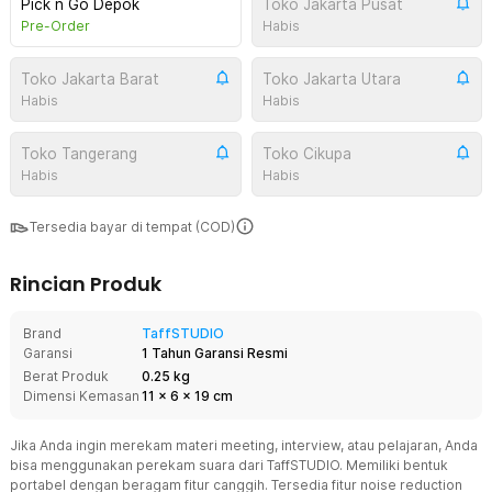
Pick n Go Depok
Toko Jakarta Pusat
Pre-Order
Habis
Toko Jakarta Barat
Toko Jakarta Utara
Habis
Habis
Toko Tangerang
Toko Cikupa
Habis
Habis
Tersedia bayar di tempat (COD)
Rincian Produk
Brand
TaffSTUDIO
Garansi
1 Tahun Garansi Resmi
Berat Produk
0.25 kg
Dimensi Kemasan
11
x
6
x
19
cm
Jika Anda ingin merekam materi meeting, interview, atau pelajaran, Anda
bisa menggunakan perekam suara dari TaffSTUDIO. Memiliki bentuk
portabel dengan beragam fitur canggih. Tersedia fitur noise reduction