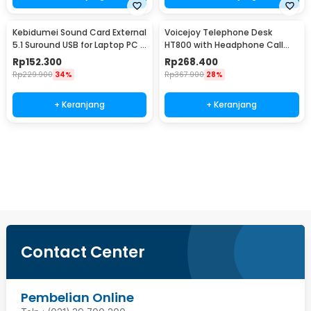
Kebidumei Sound Card External
Voicejoy Telephone Desk
5.1 Suround USB for Laptop PC -
HT800 with Headphone Call
CM6206
Center VH500
Rp
152.300
Rp
268.400
Rp
229.900
34%
Rp
367.900
28%
+ Keranjang
+ Keranjang
Beli Sekarang
Contact Center
Pembelian Online