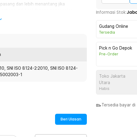
ipasang dan lebih menantang jika
gsi sebagai edukasi dengan pengenalan
Informasi Stok:
Jab
Gudang Online
Tersedia
dak rentan rusak dan patah terutama jika
imainkan sehingga Anda tidak perlu cemas
Pick n Go Depok
Pre-Order
m
n dapat dijadikan sebagai pajangan atau
010, SNI ISO 8124-2:2010, SNI ISO 8124-
 yang menarik menjadikannya tambahan
-25002003-1
bermain.
Toko Jakarta
Utara
Habis
:
Tersedia bayar d
ak - TOY01
Beri Ulasan