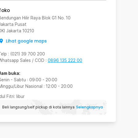
Toko
Bendungan Hilir Raya Blok G1 No. 10
Jakarta Pusat
DKI Jakarta
10210
Lihat google maps
Telp
:
(021) 39 700 200
Whatsapp Sales / COD
:
0896 135 222 00
Jam buka:
Senin - Sabtu
:
09:00
-
20:00
Minggu/Libur Nasional
:
12:00
-
20:00
Idul Fitri
: libur
Selengkapnya
Beli langsung/self pickup di kota lainnya