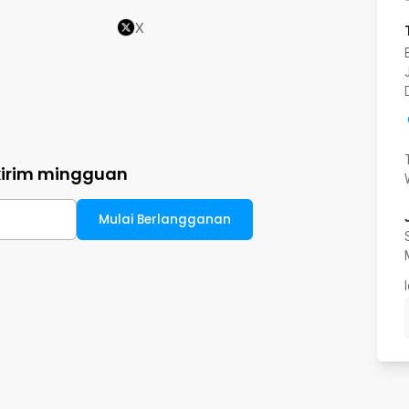
X
kirim mingguan
Mulai Berlangganan