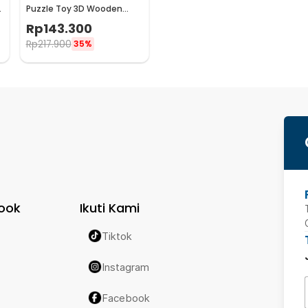
Puzzle Toy 3D Wooden
Model Ferris Wheel - BG640
Rp
143.300
Rp
217.900
35%
ook
Ikuti Kami
Tiktok
Instagram
Facebook