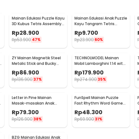
Mainan Edukasi Puzzle Kayu
Mainan Edukasi Anak Puzzle
3D Kubus Tetris Assembly
Kayu Tangram Tetris
Brain Teaser
Wooden Intelligence -
Rp
28.900
Rp
9.700
WO01
Rp
53.900
Rp
23.900
47%
60%
ZY Mainan Magnetik Steel
TECHNOLMODEL Mainan
Metalic Stick and Bucky
Mobil Lamborghini 1:14 with
Balls - J75
Remote - JKC7101
Rp
86.900
Rp
179.900
A
Rp
136.900
Rp
274.900
37%
35%
Letter in Pine Mainan
FunSpell Mainan Puzzle
y
Masak-masakan Anak
Fast Rhythm Word Game
5
Edukasi Buah-Buahan 5
Party Board Toy - BMP2
Rp
79.300
Rp
48.300
PCS - LIP5
Rp
126.900
Rp
69.900
38%
31%
BZG Mainan Edukasi Anak