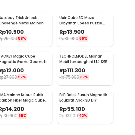
Butebuy Trick Unlock
UainCube 3D Maze
Challenge Metal Mainan
Labyrinth Speed Puzzle
Puzzle 8in1 - BT02
Cube - 6178
Rp
10.900
Rp
13.900
Rp
25.900
Rp
30.900
58%
56%
TAOKEY Magic Cube
TECHNOLMODEL Mainan
Magnetic Game Geometric
Mobil Lamborghini 1:14 1215
Rubik Puzzle 3D - TK-3D
PCS Versi Statis - JKC
Rp
12.000
Rp
111.300
Rp
27.900
Rp
175.900
57%
37%
FMA Mainan Kubus Rubik
BLB Balok Susun Magnetik
Carbon Fiber Magic Cube
Edukatif Anak 3D DIY
3x3x3 - FMM3
Magnetic Blocks 100 PCS -
Rp
14.200
Rp
55.100
BBL3D
Rp
30.900
Rp
93.900
55%
42%