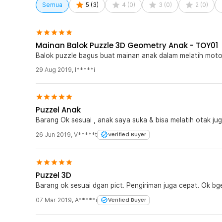
Semua
5
(
3
)
4
(
0
)
3
(
0
)
2
(
0
)
Mainan Balok Puzzle 3D Geometry Anak - TOY01
Balok puzzle bagus buat mainan anak dalam melatih moto
29 Aug 2019
,
I*****i
Puzzel Anak
Barang Ok sesuai , anak saya suka & bisa melatih otak ju
26 Jun 2019
,
V*****t
Verified Buyer
Puzzel 3D
Barang ok sesuai dgan pict. Pengiriman juga cepat. Ok bg
07 Mar 2019
,
A*****i
Verified Buyer