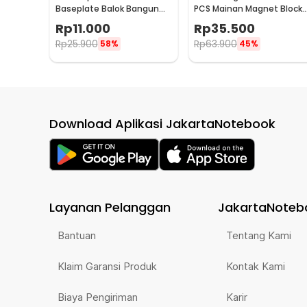
Baseplate Balok Bangun
PCS Mainan Magnet Block
Anak Toy Edukasi 8x8cm 1
10 Kotak 10 Segitiga - L-
Rp
11.000
Rp
35.500
PCS - J-80
1020
Rp
25.900
Rp
63.900
58%
45%
Download Aplikasi JakartaNotebook
Layanan Pelanggan
JakartaNoteb
Bantuan
Tentang Kami
Klaim Garansi Produk
Kontak Kami
Biaya Pengiriman
Karir