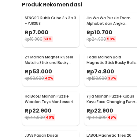
Produk Rekomendasi
SENGSO Rubik Cube 3 x 3 x 3
Jin Wa Wa Puzzle Foam
- YJ8358
Alphabet dan Angka
Edukasi Anak 36 PCS
Rp
7.000
Rp
10.700
Rp
18.900
Rp
24.900
63%
58%
ZY Mainan Magnetik Steel
Toddi Mainan Bola
Metalic Stick and Bucky
Magnetic Stick Bucky Balls
Balls - 005
Steel 216 PCS
Rp
53.000
Rp
74.800
4.6x4.6x4.6mm - TH7005
Rp
90.900
Rp
120.900
42%
39%
HaiBaoEr Mainan Puzzle
Yijia Mainan Puzzle Kubus
Wooden Toys Montessori
Kayu Face Changing Funn
Hand Eye Coordination -
Building Blocks - MMM-105
Rp
22.900
Rp
22.900
HBR36
Rp
44.900
Rp
44.900
49%
49%
JUVE Papan Dasar
LABOL Magnetic Tiles 20