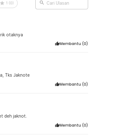
1
(
0
)
Cari Ulasan
rik otaknya
Membantu (
0
)
ga, Tks Jaknote
Membantu (
0
)
et deh jaknot.
Membantu (
0
)