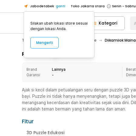
Jabodetabek
ganti
Toko Jakarta Utara
Toko Tangerang
Kategori
A
Silakan ubah lokasi store sesuai
Toko Cikupa
dengan lokasi Anda.
Pick n Go Jakarta Barat
Senin - J
Toys, Kids & Baby
Mainan
Puzzle
Diikamiiok Main
Mengerti
Pick n Go Bekasi
Senin - Jumat (08
Pick n Go Depok
Senin - Jumat (08
Rincian Produk
Toko Jakarta Pusat
Senin - Sabtu
Brand
Lainnya
Berat
Toko Jakarta Barat
Senin - Sabtu
Garansi
-
Dime
Toko Jakarta Utara
Toko Tangerang
Ajak si kecil dalam petualangan seru dengan puzzle 3D y
bayi. Puzzle ini tidak hanya menyenangkan, tetapi juga be
Toko Cikupa
merangsang kecerdasan dan kreativitas sejak usia dini. D
Pick n Go Jakarta Barat
Senin - J
ini adalah teman bermain yang tahan lama dan aman.
Pick n Go Bekasi
Senin - Jumat (08
Fitur
Pick n Go Depok
Senin - Jumat (08
3D Puzzle Edukasi