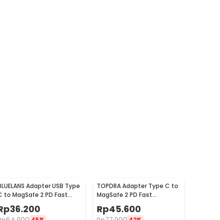
BLUELANS Adapter USB Type
TOPDRA Adapter Type C to
C to MagSafe 2 PD Fast
MagSafe 2 PD Fast
Charger MacBook 5A - BL-
Charging MacBook 5A 100W
Rp
36.200
Rp
45.600
91003
- TP10
45%
42%