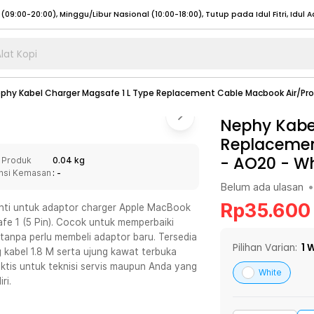
lat Kopi
umat (07:00 - 20:00), Sabtu - Minggu (08:00 - 20:00), Tutup pada Idul Fitri
Sele
phy Kabel Charger Magsafe 1 L Type Replacement Cable Macbook Air/Pr
:00 - 20:00), Sabtu - Minggu/ Libur Nasional (08:00 - 17:00)
Selengkapnya
:00 - 20:00), Sabtu - Minggu/ Libur Nasional (08:00 - 17:00)
Nephy Kabel
Selengkapnya
Replacemen
 (09:00-20:00), Minggu/Libur Nasional (12:00-20:00), Tutup pada Idul Fitri
Sele
- AO20
-
Wh
 Produk
0.04 kg
 (09:00-20:00), Minggu/Libur Nasional (12:00-20:00), Tutup pada Idul Fitri
Sele
nsi Kemasan
: -
Belum ada ulasan
•
Rp
35.600
nti untuk adaptor charger Apple MacBook
 1 (5 Pin). Cocok untuk memperbaiki
tanpa perlu membeli adaptor baru. Tersedia
umat (07:00 - 20:00), Sabtu - Minggu (08:00 - 20:00), Tutup pada Idul Fitri
Sele
Pilihan Varian:
1
W
 kabel 1.8 M serta ujung kawat terbuka
aktis untuk teknisi servis maupun Anda yang
:00 - 20:00), Sabtu - Minggu/ Libur Nasional (08:00 - 17:00)
Selengkapnya
White
ri.
:00 - 20:00), Sabtu - Minggu/ Libur Nasional (08:00 - 17:00)
Selengkapnya