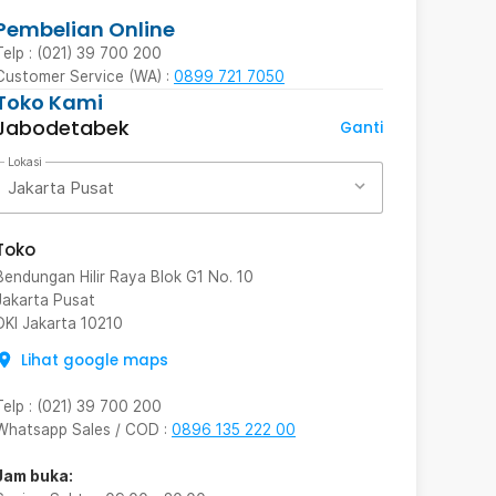
Pembelian Online
Telp : (021) 39 700 200
Customer Service (WA) :
0899 721 7050
Toko Kami
Jabodetabek
Ganti
Lokasi
Jakarta Pusat
Toko
Bendungan Hilir Raya Blok G1 No. 10
Jakarta Pusat
DKI Jakarta
10210
Lihat google maps
Telp
:
(021) 39 700 200
Whatsapp Sales / COD
:
0896 135 222 00
Jam buka: