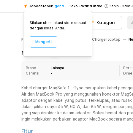
Jabodetabek
ganti
Toko Jakarta Utara
Toko Tangerang
Kategori
A
Silakan ubah lokasi store sesuai
Toko Cikupa
dengan lokasi Anda.
Pick n Go Jakarta Barat
Senin - J
PC & Laptop
Spare Part Laptop
Charger Laptop
Ne
Mengerti
Pick n Go Bekasi
Senin - Jumat (08
Pick n Go Depok
Senin - Jumat (08
Rincian Produk
Toko Jakarta Pusat
Senin - Sabtu
Brand
Lainnya
Berat
Toko Jakarta Barat
Senin - Sabtu
Garansi
-
Dime
Toko Jakarta Utara
Toko Tangerang
Kabel charger MagSafe 1 L-Type merupakan kabel pengga
Air dan MacBook Pro yang menggunakan konektor MagSafe
Toko Cikupa
adaptor dengan kabel yang putus, terkelupas, atau rusak 
Pick n Go Jakarta Barat
Senin - J
dalam pilihan daya 45 W, 60 W, dan 85 W, dengan panjang
yang siap disolder ke dalam adaptor. Solusi hemat dan pr
Pick n Go Bekasi
Senin - Jumat (08
ingin melakukan perbaikan adaptor MacBook secara mandi
Pick n Go Depok
Senin - Jumat (08
Fitur