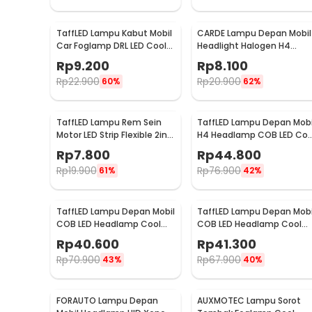
TaffLED Lampu Kabut Mobil
CARDE Lampu Depan Mobil
Car Foglamp DRL LED Cool
Headlight Halogen H4
White 12V 8W 1 PCS - QC
Natural White 100/90W 1P
Rp
9.200
Rp
8.100
- P43T
Rp
22.900
Rp
20.900
60%
62%
TaffLED Lampu Rem Sein
TaffLED Lampu Depan Mobi
Motor LED Strip Flexible 2in1
H4 Headlamp COB LED Coo
Color 12V 20cm
White 36W 2 PCS - C6
Rp
7.800
Rp
44.800
Rp
19.900
Rp
76.900
61%
42%
TaffLED Lampu Depan Mobil
TaffLED Lampu Depan Mobi
COB LED Headlamp Cool
COB LED Headlamp Cool
White IP65 32V
White IP65 32V 9006/HB4 
Rp
40.600
Rp
41.300
9005/HB3/H10 - S2
S2
Rp
70.900
Rp
67.900
43%
40%
FORAUTO Lampu Depan
AUXMOTEC Lampu Sorot