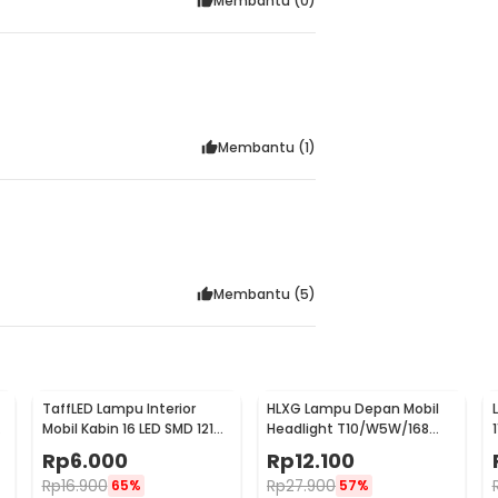
Membantu (
0
)
Membantu (
1
)
Membantu (
5
)
TaffLED Lampu Interior
HLXG Lampu Depan Mobil
Mobil Kabin 16 LED SMD 1210
Headlight T10/W5W/168
Cool White 2 PCS - BA11S
5630 Cool White 5W 2 PCS
Rp
6.000
Rp
12.100
Rp
16.900
Rp
27.900
65%
57%