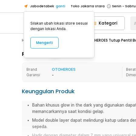
Toko Jakarta Utara
Jabodetabek
ganti
Toko Tangerang
Toko Cikupa
Kategori
A
Silakan ubah lokasi store sesuai
dengan lokasi Anda.
Pick n Go Jakarta Barat
Senin - J
Pick n Go Bekasi
Senin - Jumat (08
Hobby
Mobil
Car Lamp
OTOHEROES Tutup Pentil Ba
Mengerti
Pick n Go Depok
Senin - Jumat (08
Rincian Produk
Toko Jakarta Pusat
Senin - Sabtu
Toko Jakarta Barat
Senin - Sabtu
Brand
OTOHEROES
Berat
Garansi
-
Dime
Toko Jakarta Utara
Toko Tangerang
Keunggulan Produk
Toko Cikupa
Pick n Go Jakarta Barat
Senin - J
Bahan khusus glow in the dark yang digunakan dap
memancarkannya saat kondisi gelap.
Pick n Go Bekasi
Senin - Jumat (08
Model double layer dapat melindungi katup udara d
Pick n Go Depok
Senin - Jumat (08
sepeda.
Hadir dengan diameter dalam 7 mm yang universal s