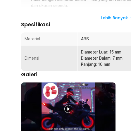
dan ukuran sepeda.
Tersedia dalam 5 pilihan warna menarik bisa dipilih s
Lebih Banyak
sepeda.
Spesifikasi
Overview
Material
ABS
Ingin memberikan sentuhan ekstra pada kendaraan? Cobal
Anda dengan tutup pentil ban dari OTOHEROES. Mengado
Diameter Luar: 15 mm
memancarkan cahaya yang mengesankan. Selain menunjang 
Dimensi
Diameter Dalam: 7 mm
tidak melupakan fungsinya untuk menjaga tekanan angi
Panjang: 16 mm
ban.
Galeri
Fitur
Pancaran Cahaya Neon
Saat ada cahaya, tutup pentil ban ini akan menyerap
kembali. Cahaya neon akan tampak semakin keren saat 
malam hari.
Desain Dua Layer
Tidak hanya efek cahaya neon yang membuat tutup penti
tetapi juga desain dua layernya yang tampak berbeda. 