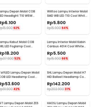
Lampu Depan Mobil COB
Willtoo Lampu Interior Mobil
LED Headlight T10 W5W
SMD WB LED T10 Cool White
Cool White 1W 12V 2 PCS -
3W 12V - YSY-PL
Rp
6.100
Rp
5.800
T10-W5
Rp
15.900
Rp
15.900
62%
64%
Lampu Kabut Mobil COB
Lampu Interior Mobil Kabin
DRL LED Foglamp Cool
Canbus 4014 Cool White
White 6W 12V 190mm -
31mm 12SMD LED
Rp
18.200
Rp
5.500
MA357
Rp
37.900
Rp
15.900
52%
66%
TaffLED Lampu Depan Mobil
SHL Lampu Depan Mobil H7
COB LED Headlamp Cool
HID Ballast Headlamp Cool
White IP65 32V H4/9003 -
White 55W 12V 2PCS - RSVR
Rp
53.600
Rp
142.200
S2
Rp
91.900
Rp
203.900
42%
31%
GT Lampu Depan Mobil ZES
HAOSJ Lampu Depan Mobil