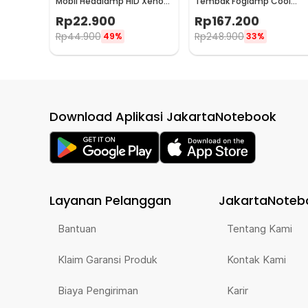
Mobil Headlamp HID Xenon
Tembak Foglamp Cool
Cool White 35W 12V 1 PCS H1
White IP67 108W 9-50V
Rp
22.900
Rp
167.200
20cm 36 LED - A8
Rp
44.900
Rp
248.900
49%
33%
Download Aplikasi JakartaNotebook
Layanan Pelanggan
JakartaNoteb
Bantuan
Tentang Kami
Klaim Garansi Produk
Kontak Kami
Biaya Pengiriman
Karir