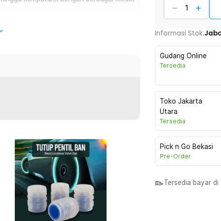
esuai selera untuk melengkapi tampilan
Informasi Stok:
Jab
Gudang Online
Tersedia
ah mengganti tutup pentil ban kendaraan
psi teknologi neon sehingga mampu
tampilan kendaraan, tutup pentil ini juga
Toko Jakarta
n dan mencegah masuknya kotoran ke dalam
Utara
Tersedia
Pick n Go Bekasi
Pre-Order
 cahaya tersebut dan memancarkannya
roda kendaraan berputar, terutama di
Tersedia bayar d
l ban kendaraan ini patut Anda miliki,
Desain dua layer ini membuat pancaran