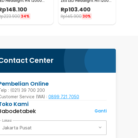
LED Headlight H4 12000
ZES LED Headlight H11 12000
Lumens 55W 9-32V 2 PCS
Lumens 55W 2 PCS
Rp
148.100
Rp
103.400
Cool White 6000K - K5
6000K/Pure White - K5
Rp
223.900
Rp
145.900
34%
30%
Contact Center
Pembelian Online
Telp : (021) 39 700 200
Customer Service (WA) :
0899 721 7050
Toko Kami
Jabodetabek
Ganti
Lokasi
Jakarta Pusat