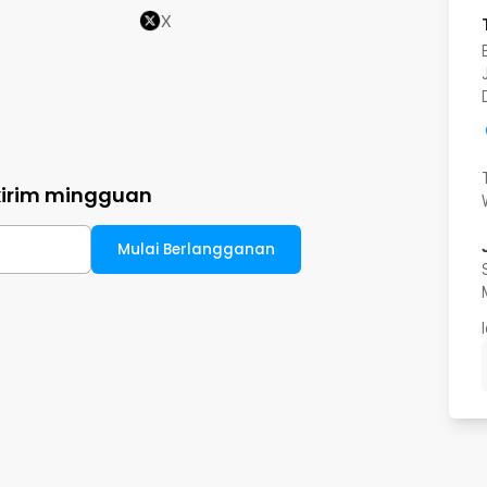
X
kirim mingguan
Mulai Berlangganan