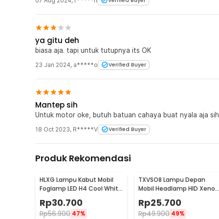
07 Aug 2024
,
r*****h
Verified Buyer
ya gitu deh
biasa aja. tapi untuk tutupnya its OK
23 Jan 2024
,
a*****o
Verified Buyer
Mantep sih
Untuk motor oke, butuh batuan cahaya buat nyala aja sih
18 Oct 2023
,
R*****V
Verified Buyer
Produk Rekomendasi
HLXG Lampu Kabut Mobil
TXVSO8 Lampu Depan
Foglamp LED H4 Cool White
Mobil Headlamp HID Xenon
8000K 7.5W 1 PCS - MA355
H11 Cool White 12V 35W -
Rp
30.700
Rp
25.700
XG2
Rp
56.900
Rp
49.900
47%
49%