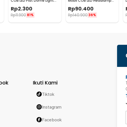
COB LED Plat Dome Light
Mobil COB LED Headlamp
Cool White 2W 1 PCS 31mm
Cool White 72W 2 PCS
Rp
2.300
Rp
90.400
- BA9S
Rp
11.900
Rp
140.900
81%
36%
ook
Ikuti Kami
Tiktok
Instagram
Facebook