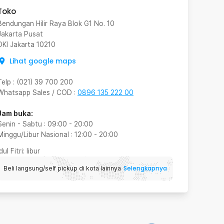
Toko
Bendungan Hilir Raya Blok G1 No. 10
Jakarta Pusat
DKI Jakarta
10210
Lihat google maps
Telp
:
(021) 39 700 200
Whatsapp Sales / COD
:
0896 135 222 00
Jam buka:
Senin - Sabtu
:
09:00
-
20:00
Minggu/Libur Nasional
:
12:00
-
20:00
Idul Fitri
: libur
Selengkapnya
Beli langsung/self pickup di kota lainnya