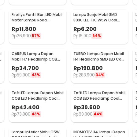
Fireflys Pentil Ban LED Mobil
Lampu Senja Mobil SMD
Motor Lampu Roda
3030 LED T10 W5W Cool
C
Multicolor 2PCS - AG10
White 1W 12/24V 2 PCS
Rp
11.800
Rp
6.200
Rp
26.900
Rp
16.900
57%
64%
l
CARSUN Lampu Depan
TURBO Lampu Depan Mobil
l
Mobil H7 Headlamp COB
H4 Headlamp SMD LED Cool
LED Cool White 36W 2 PCS -
White 40W 2 PCS - T1
Rp
34.700
Rp
190.800
C6
Rp
59.900
Rp
288.900
43%
34%
l
TaffLED Lampu Depan Mobil
TaffLED Lampu Depan Mobil
COB LED Headlamp Cool
COB LED Headlamp Cool
-
White IP65 32V H7 - S2
White IP65 32V H11 - S2
Rp
42.400
Rp
39.600
Rp
73.900
Rp
69.900
43%
44%
Lampu Interior Mobil C5W
INOMOTIV H4 Lampu Depan