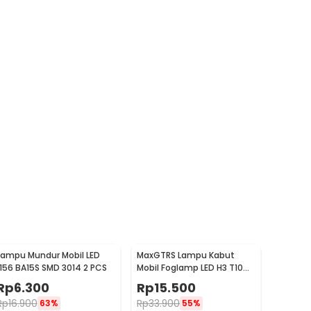
Lampu Mundur Mobil LED
MaxGTRS Lampu Kabut
1156 BA15S SMD 3014 2 PCS
Mobil Foglamp LED H3 T10
SMD 5630 Cool White 2 PCS
Rp
6.300
Rp
15.500
- SMDWB
Rp
16.900
Rp
33.900
63%
55%