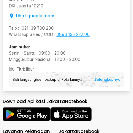
DKI Jakarta
10210
Lihat google maps
Telp
:
(021) 39 700 200
Whatsapp Sales / COD
:
0896 135 222 00
Jam buka:
Senin - Sabtu
:
09:00
-
20:00
Minggu/Libur Nasional
:
12:00
-
20:00
Idul Fitri
: libur
Selengkapnya
Beli langsung/self pickup di kota lainnya
Download Aplikasi JakartaNotebook
Layanan Pelanggan
JakartaNotebook