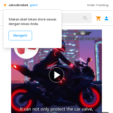
Jabodetabek
ganti
Order Tracking
Alat Kopi
Silakan ubah lokasi store sesuai
dengan lokasi Anda.
Mengerti