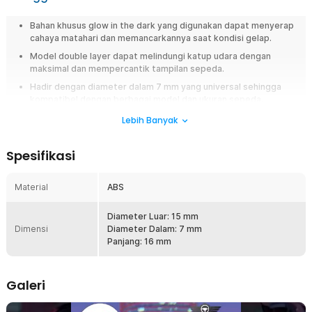
Bahan khusus glow in the dark yang digunakan dapat menyerap
cahaya matahari dan memancarkannya saat kondisi gelap.
Model double layer dapat melindungi katup udara dengan
maksimal dan mempercantik tampilan sepeda.
Hadir dengan diameter dalam 7 mm yang universal sehingga
kompatibel dengan berbagai model dan ukuran sepeda.
Tersedia dalam 5 pilihan warna menarik bisa dipilih sesuai selera
Lebih Banyak
untuk melengkapi tampilan sepeda.
Spesifikasi
Overview
Ingin memberikan sentuhan ekstra pada kendaraan? Cobalah mengganti
Material
ABS
tutup pentil ban kendaraan Anda dengan tutup pentil ban dari
OTOHEROES. Mengadopsi teknologi neon sehingga mampu
memancarkan cahaya yang mengesankan. Selain menunjang tampilan
Diameter Luar: 15 mm
kendaraan, tutup pentil ini juga tidak melupakan fungsinya untuk menjaga
Dimensi
Diameter Dalam: 7 mm
tekanan angin dan mencegah masuknya kotoran ke dalam ban.
Panjang: 16 mm
Fitur
Galeri
Pancaran Cahaya Neon
Saat ada cahaya, tutup pentil ban ini akan menyerap cahaya