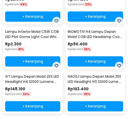
A8
Rp
44.900
49%
Rp
248.900
33%
+ Keranjang
+ Keranjang
Lampu Interior Mobil C5W COB
INOMOTIV H4 Lampu Depan
LED Plat Dome Light Cool White
Mobil COB LED Headlamp Cool
2W 1 PCS 31mm - BA9S
White 72W 2 PCS
Rp
2.300
Rp
90.400
Rp
11.900
81%
Rp
140.900
36%
+ Keranjang
+ Keranjang
GT Lampu Depan Mobil ZES LED
HAOSJ Lampu Depan Mobil ZES
Headlight H4 12000 Lumens
LED Headlight H11 12000 Lumens
55W 9-32V 2 PCS Cool White
55W 2 PCS 6000K/Pure White -
Rp
148.100
Rp
103.400
6000K - K5
K5
Rp
223.900
34%
Rp
145.900
30%
+ Keranjang
+ Keranjang