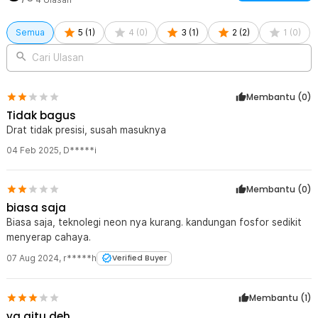
kesesuaian katup ban kendaraan Anda sebelum melakukan
pembelian.
Semua
5
(
1
)
4
(
0
)
3
(
1
)
2
(
2
)
1
(
0
)
Kelengkapan Produk
Cari Ulasan
Rincian yang Anda dapatkan untuk pembelian produk ini:
4 x OTOHEROES Tutup Pentil Ban Mobil Motor Neon Luminous
Valve Cap - F8
Membantu (
0
)
Tidak bagus
Drat tidak presisi, susah masuknya
04 Feb 2025
,
D*****i
Membantu (
0
)
biasa saja
Biasa saja, teknolegi neon nya kurang. kandungan fosfor sedikit
menyerap cahaya.
07 Aug 2024
,
r*****h
Verified Buyer
Membantu (
1
)
ya gitu deh