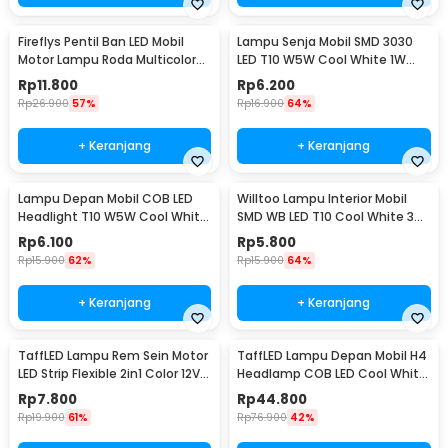
Fireflys Pentil Ban LED Mobil
Lampu Senja Mobil SMD 3030
Motor Lampu Roda Multicolor
LED T10 W5W Cool White 1W
2PCS - AG10
12/24V 2 PCS
Rp
11.800
Rp
6.200
Rp
26.900
57%
Rp
16.900
64%
+ Keranjang
+ Keranjang
Lampu Depan Mobil COB LED
Willtoo Lampu Interior Mobil
Headlight T10 W5W Cool White
SMD WB LED T10 Cool White 3W
1W 12V 2 PCS - T10-W5
12V - YSY-PL
Rp
6.100
Rp
5.800
Rp
15.900
62%
Rp
15.900
64%
+ Keranjang
+ Keranjang
TaffLED Lampu Rem Sein Motor
TaffLED Lampu Depan Mobil H4
LED Strip Flexible 2in1 Color 12V
Headlamp COB LED Cool White
20cm
36W 2 PCS - C6
Rp
7.800
Rp
44.800
Rp
19.900
61%
Rp
76.900
42%