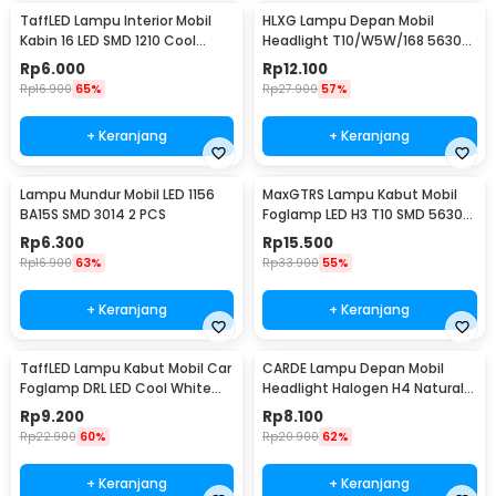
TaffLED Lampu Interior Mobil
HLXG Lampu Depan Mobil
Kabin 16 LED SMD 1210 Cool
Headlight T10/W5W/168 5630
White 2 PCS - BA11S
Cool White 5W 2 PCS
Rp
6.000
Rp
12.100
Rp
16.900
65%
Rp
27.900
57%
+ Keranjang
+ Keranjang
Lampu Mundur Mobil LED 1156
MaxGTRS Lampu Kabut Mobil
BA15S SMD 3014 2 PCS
Foglamp LED H3 T10 SMD 5630
Cool White 2 PCS - SMDWB
Rp
6.300
Rp
15.500
Rp
16.900
63%
Rp
33.900
55%
+ Keranjang
+ Keranjang
TaffLED Lampu Kabut Mobil Car
CARDE Lampu Depan Mobil
Foglamp DRL LED Cool White
Headlight Halogen H4 Natural
12V 8W 1 PCS - QC
White 100/90W 1PC - P43T
Rp
9.200
Rp
8.100
Rp
22.900
60%
Rp
20.900
62%
+ Keranjang
+ Keranjang