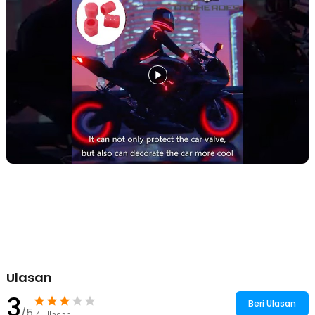
tersebut dan memancarkannya kembali. Cahaya neon akan tampak
semakin keren saat roda kendaraan berputar, terutama di malam
hari.
Desain Dua Layer
Tidak hanya efek cahaya neon yang membuat tutup pentil ban
kendaraan ini patut Anda miliki, tetapi juga desain dua layernya yang
tampak berbeda. Desain dua layer ini membuat pancaran cahaya
neon semakin cantik.
Lindungi Katup Ban
Selain sentuhan gaya, tutup pentil ban juga berfungsi untuk menjaga
tekanan angin ban agar tetap stabil. Kotoran, debu, dan air tidak
akan masuk dengan mudah sehingga dapat mencegah korosi atau
kerusakan pada katup ban.
Material Berkualitas
Sebagai aksesori kendaraan, tutup pentil ban ini menggunakan ABS
berkualitas sebagai material utamanya. Material ABS terkenal akan
daya tahan dan kekokohannya sehingga mampu bertahan untuk
waktu yang lama.
Penggunaan Universal
Ulasan
Anda bisa menggunakan tutup pentil ban ini pada mobil atau motor.
Hal ini berkat rancangannya yang telah disesuaikan dengan ukuran
3
Beri Ulasan
katup ban universal. Namun, ada baiknya untuk memeriksa
/5
4
Ulasan