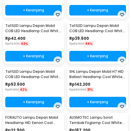
+ Keranjang
+ Keranjang
TaffLED Lampu Depan Mobil
TaffLED Lampu Depan Mobil
COB LED Headlamp Cool White
COB LED Headlamp Cool White
IP65 32V H7 - S2
IP65 32V H11 - S2
Rp
42.400
Rp
39.600
Rp
73.900
43%
Rp
69.900
44%
+ Keranjang
+ Keranjang
TaffLED Lampu Depan Mobil
SHL Lampu Depan Mobil H7 HID
COB LED Headlamp Cool White
Ballast Headlamp Cool White
IP65 32V H4/9003 - S2
55W 12V 2PCS - RSVR
Rp
53.600
Rp
142.200
Rp
91.900
42%
Rp
203.900
31%
+ Keranjang
+ Keranjang
FORAUTO Lampu Depan Mobil
AUXMOTEC Lampu Sorot
Headlamp HID Xenon Cool
Tembak Foglamp Cool White
White 35W 12V 1 PCS H1
IP67 108W 9-50V 20cm 36 LED -
Rp
22.900
Rp
167.200