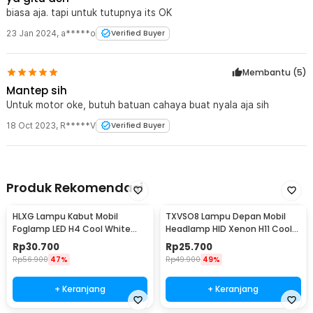
biasa aja. tapi untuk tutupnya its OK
23 Jan 2024
,
a*****o
Verified Buyer
Membantu (
5
)
Mantep sih
Untuk motor oke, butuh batuan cahaya buat nyala aja sih
18 Oct 2023
,
R*****V
Verified Buyer
Produk Rekomendasi
HLXG Lampu Kabut Mobil
TXVSO8 Lampu Depan Mobil
Foglamp LED H4 Cool White
Headlamp HID Xenon H11 Cool
8000K 7.5W 1 PCS - MA355
White 12V 35W - XG2
Rp
30.700
Rp
25.700
Rp
56.900
47%
Rp
49.900
49%
+ Keranjang
+ Keranjang