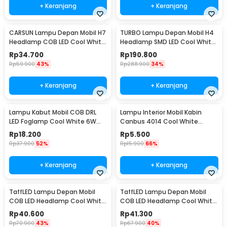
+ Keranjang
+ Keranjang
CARSUN Lampu Depan Mobil H7
TURBO Lampu Depan Mobil H4
Headlamp COB LED Cool White
Headlamp SMD LED Cool White
36W 2 PCS - C6
40W 2 PCS - T1
Rp
34.700
Rp
190.800
Rp
59.900
43%
Rp
288.900
34%
+ Keranjang
+ Keranjang
Lampu Kabut Mobil COB DRL
Lampu Interior Mobil Kabin
LED Foglamp Cool White 6W
Canbus 4014 Cool White
12V 190mm - MA357
31mm 12SMD LED
Rp
18.200
Rp
5.500
Rp
37.900
52%
Rp
15.900
66%
+ Keranjang
+ Keranjang
TaffLED Lampu Depan Mobil
TaffLED Lampu Depan Mobil
COB LED Headlamp Cool White
COB LED Headlamp Cool White
IP65 32V 9005/HB3/H10 - S2
IP65 32V 9006/HB4 - S2
Rp
40.600
Rp
41.300
Rp
70.900
43%
Rp
67.900
40%