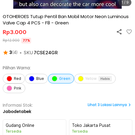
1 / 9
OTOHEROES Tutup Pentil Ban Mobil Motor Neon Luminous
Valve Cap 4 PCS - F8
-
Green
Rp
3.000
Rp
12.900
77
%
•
SKU
7CSE24GR
3
(
4
)
Pilihan Warna:
Red
Blue
Green
Yellow
Habis
Pink
Lihat
3
Lokasi Lainnya
Informasi Stok:
Jabodetabek
Gudang Online
Toko Jakarta Pusat
Tersedia
Tersedia