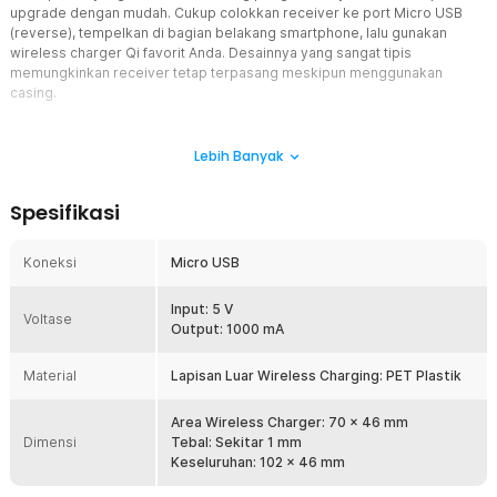
upgrade dengan mudah. Cukup colokkan receiver ke port Micro USB
(reverse), tempelkan di bagian belakang smartphone, lalu gunakan
wireless charger Qi favorit Anda. Desainnya yang sangat tipis
memungkinkan receiver tetap terpasang meskipun menggunakan
casing.
Fitur
Lebih Banyak
Teknologi Wireless Charging Qi
Receiver ini mendukung standar Qi, standar internasional untuk
Spesifikasi
pengisian daya nirkabel. Dengan teknologi ini, smartphone Anda
dapat diisi ulang tanpa kabel selama menggunakan wireless
charger Qi. Cocok untuk penggunaan di rumah, kantor, maupun
Koneksi
Micro USB
mobil.
Desain Ultra Tipis dan Fleksibel
Input: 5 V
Voltase
Dengan ketebalan sekitar 1 mm, receiver ini hampir tidak
Output: 1000 mA
menambah volume smartphone. Dapat diselipkan di balik casing
tanpa membuat HP terasa tebal. Desain fleksibel memudahkan
Material
Lapisan Luar Wireless Charging: PET Plastik
pemasangan dan tetap nyaman digunakan sehari-hari.
Konektor Micro USB Reverse (Narrow Side Down)
Area Wireless Charger: 70 x 46 mm
Dimensi
Menggunakan tipe Micro USB reverse, yaitu posisi konektor
Tebal: Sekitar 1 mm
menghadap ke bawah sesuai desain port tertentu. Hal ini penting
Keseluruhan: 102 x 46 mm
untuk memastikan kompatibilitas dan pemasangan yang rapi.