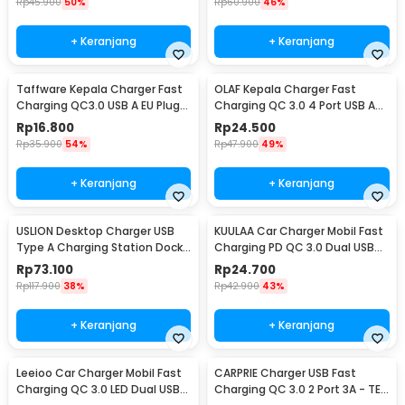
Rp
45.900
50%
Rp
60.900
46%
+ Keranjang
+ Keranjang
Taffware Kepala Charger Fast
OLAF Kepala Charger Fast
Charging QC3.0 USB A EU Plug
Charging QC 3.0 4 Port USB A
3A 18W - TE-007
48 W - BK-376
Rp
16.800
Rp
24.500
Rp
35.900
54%
Rp
47.900
49%
+ Keranjang
+ Keranjang
USLION Desktop Charger USB
KUULAA Car Charger Mobil Fast
Type A Charging Station Dock
Charging PD QC 3.0 Dual USB
5 Port 4A - US04
1.67A 20W - A318
Rp
73.100
Rp
24.700
Rp
117.900
38%
Rp
42.900
43%
+ Keranjang
+ Keranjang
Leeioo Car Charger Mobil Fast
CARPRIE Charger USB Fast
Charging QC 3.0 LED Dual USB
Charging QC 3.0 2 Port 3A - TE-