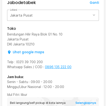
Jabodetabek
Ganti
Lokasi
Jakarta Pusat
Toko
Bendungan Hilir Raya Blok G1 No. 10
Jakarta Pusat
DKI Jakarta
10210
Lihat google maps
Telp
:
(021) 39 700 200
Whatsapp Sales / COD
:
0896 135 222 00
Jam buka:
Senin - Sabtu
:
09:00
-
20:00
Minggu/Libur Nasional
:
12:00
-
20:00
Idul Fitri
: libur
Selengkapnya
Beli langsung/self pickup di kota lainnya