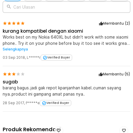
Cari Ulasan
Membantu (
2
)
kurang kompatibel dengan xiaomi
Works best on my Nokia 640XL but didn't work with some xiaomi
phone.. Try it on your phone before buy it too see it works great
Selengkapnya
or not..
03 Sep 2018
,
L*****r
Verified Buyer
Membantu (
5
)
sugab
barang bagus..jadi gak repot kpanjanhan kabel..cuman sayang
nya..product ini gampang amat panas nya..
28 Sep 2017
,
f*****e
Verified Buyer
Produk Rekomendasi