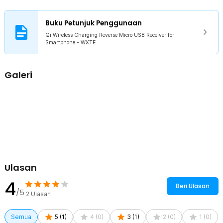
Pastikan tipe port HP Anda sesuai sebelum membeli.
Kompatibilitas Smartphone Luas
Buku Petunjuk Penggunaan
Dapat digunakan pada berbagai smartphone yang masih
menggunakan port Micro USB dan belum memiliki fitur wireless
Qi Wireless Charging Reverse Micro USB Receiver for
Smartphone - WXTE
charging bawaan. Selama HP mendukung input 5 V, receiver ini
dapat berfungsi dengan baik. Solusi praktis tanpa perlu ganti
perangkat.
Galeri
Kelengkapan Produk
Rincian yang Anda dapatkan untuk pembelian produk ini:
1 x Qi Wireless Charging Reverse Micro USB Receiver for
Smartphone - WXTE
Ulasan
4
Beri Ulasan
/5
2
Ulasan
Semua
5
(
1
)
4
(
0
)
3
(
1
)
2
(
0
)
1
(
0
)