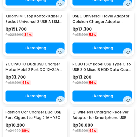
Xiaomi Mi Stop Kontak Kabel 3
USBO Universal Travel Adaptor
Socket Universal 3 USB A 1.8M
Colokan Charger Adapter
250V 2500W - XMCXB01QMN
1000W - 931L
Rp
151.700
Rp
17.300
(ORIGINAL)
Rp
228.900
34%
Rp
35.900
52%
+ Keranjang
+ Keranjang
YCCPAUTO Dual USB Charger
ROBOTSKY Kabel USB Type C to
Motor Mobil 2 Port DC 12-24V
USB 3.0 Micro B HDD Data Cable
3.1A 1 PCS - CJ-L040
1M - SGC10
Rp
33.700
Rp
13.200
Rp
60.900
45%
Rp
29.900
56%
+ Keranjang
+ Keranjang
Fashion Car Charger Dual USB
Qi Wireless Charging Receiver
Port Cigarette Plug 2.1A - YSC-
Adapter for Smartphone USB
11
Type C - P9
Rp
10.200
Rp
30.000
Rp
24.900
60%
Rp
55.900
47%