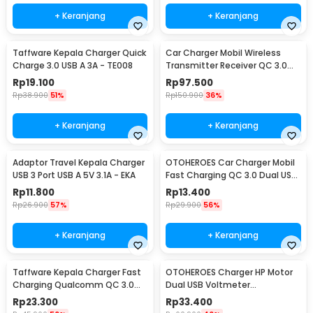
+ Keranjang
+ Keranjang
Taffware Kepala Charger Quick
Car Charger Mobil Wireless
Charge 3.0 USB A 3A - TE008
Transmitter Receiver QC 3.0
Dual USB 3.1A - HY-82
Rp
19.100
Rp
97.500
Rp
38.900
51%
Rp
150.900
36%
+ Keranjang
+ Keranjang
Adaptor Travel Kepala Charger
OTOHEROES Car Charger Mobil
USB 3 Port USB A 5V 3.1A - EKA
Fast Charging QC 3.0 Dual USB
3.1A 30W - DC-681
Rp
11.800
Rp
13.400
Rp
26.900
57%
Rp
29.900
56%
+ Keranjang
+ Keranjang
Taffware Kepala Charger Fast
OTOHEROES Charger HP Motor
Charging Qualcomm QC 3.0
Dual USB Voltmeter
USB 3 Port USB - AR-QC-03
Waterproof 4.2A - Y451
Rp
23.300
Rp
33.400