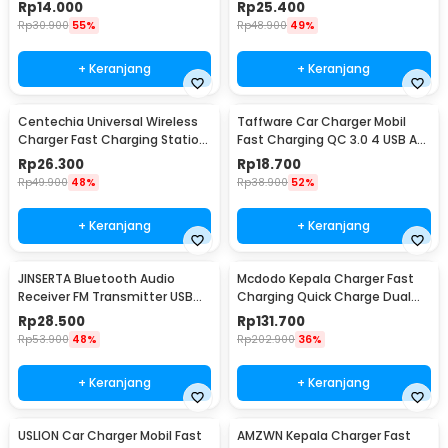
Port 2.4A - LE001
820
Rp
14.000
Rp
25.400
Rp
30.900
55%
Rp
48.900
49%
+ Keranjang
+ Keranjang
Centechia Universal Wireless
Taffware Car Charger Mobil
Charger Fast Charging Station
Fast Charging QC 3.0 4 USB A
Base 2A 10W - K8
Port 7A 35W - BK-358
Rp
26.300
Rp
18.700
Rp
49.900
48%
Rp
38.900
52%
+ Keranjang
+ Keranjang
JINSERTA Bluetooth Audio
Mcdodo Kepala Charger Fast
Receiver FM Transmitter USB
Charging Quick Charge Dual
Charger - X8
Port USB 33 W - CH-092
Rp
28.500
Rp
131.700
Rp
53.900
48%
Rp
202.900
36%
+ Keranjang
+ Keranjang
USLION Car Charger Mobil Fast
AMZWN Kepala Charger Fast