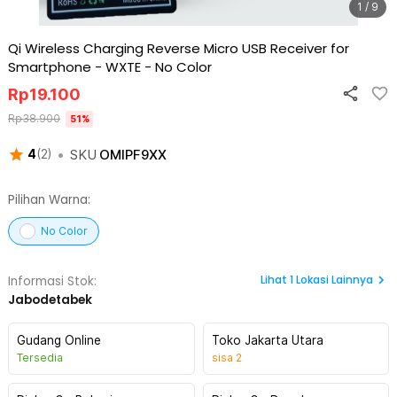
1 / 9
Qi Wireless Charging Reverse Micro USB Receiver for
Smartphone - WXTE
-
No Color
Rp
19.100
Rp
38.900
51
%
•
SKU
OMIPF9XX
4
(
2
)
Pilihan Warna:
No Color
Lihat
1
Lokasi Lainnya
Informasi Stok:
Jabodetabek
Gudang Online
Toko Jakarta Utara
Tersedia
sisa
2