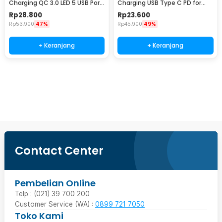
Charging QC 3.0 LED 5 USB Port
Charging USB Type C PD for
A 15A 18W - BK-359
iPhone 20W - JB0QC01
Rp
28.800
Rp
23.600
Rp
53.900
47%
Rp
45.900
49%
+ Keranjang
+ Keranjang
Beli Sekarang
Contact Center
Pembelian Online
Telp : (021) 39 700 200
Customer Service (WA) :
0899 721 7050
Toko Kami