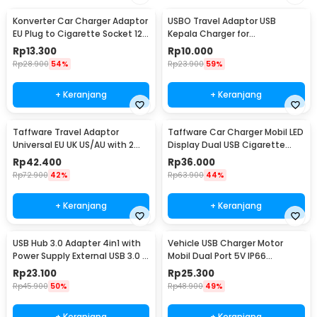
Konverter Car Charger Adaptor
USBO Travel Adaptor USB
EU Plug to Cigarette Socket 12V
Kepala Charger for
500mA - KYA109
Smartphone 5V 2A - U90EWE
Rp
13.300
Rp
10.000
Rp
28.900
54%
Rp
23.900
59%
+ Keranjang
+ Keranjang
Taffware Travel Adaptor
Taffware Car Charger Mobil LED
Universal EU UK US/AU with 2
Display Dual USB Cigarette
Port USB A 2.1A - JY-148
Plug 3.1A - EC2
Rp
42.400
Rp
36.000
Rp
72.900
42%
Rp
63.900
44%
+ Keranjang
+ Keranjang
USB Hub 3.0 Adapter 4in1 with
Vehicle USB Charger Motor
Power Supply External USB 3.0 4
Mobil Dual Port 5V IP66
Port - UH-103U3
Splashproof - 42557
Rp
23.100
Rp
25.300
Rp
45.900
50%
Rp
48.900
49%
+ Keranjang
+ Keranjang