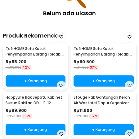
Belum ada ulasan
Produk Rekomendasi
TaffHOME Sofa Kotak
TaffHOME Sofa Kotak
Penyimpanan Barang Foldable
Penyimpanan Barang Foldable
Storage Box 30x30x30cm - L170
Storage Box 48x30x30cm - L170
Rp
55.200
Rp
90.600
Rp
93.900
42%
Rp
141.900
37%
+ Keranjang
+ Keranjang
HappyLife Rak Sepatu Kabinet
Stouge Rak Gantungan Keran
Susun Rakitan DIY - F-12
Air Wastafel Dapur Organizer -
PXM19
Rp
99.900
Rp
11.800
Rp
153.900
36%
Rp
26.900
57%
+ Keranjang
+ Keranjang