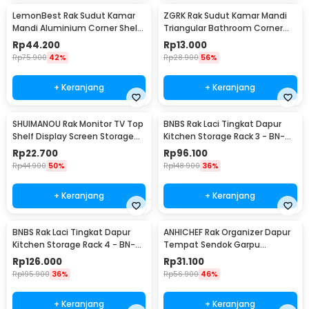
LemonBest Rak Sudut Kamar
ZGRK Rak Sudut Kamar Mandi
Mandi Aluminium Corner Shelf
Triangular Bathroom Corner
Rack 2 Layers - G48
Shelf Plastik - ST145
Rp
44.200
Rp
13.000
Rp
75.900
42%
Rp
28.900
56%
+ Keranjang
+ Keranjang
SHUIMANOU Rak Monitor TV Top
BNBS Rak Laci Tingkat Dapur
Shelf Display Screen Storage
Kitchen Storage Rack 3 - BN-
Desk Riser - G255
2713 / BN-2714
Rp
22.700
Rp
96.100
Rp
44.900
50%
Rp
148.900
36%
+ Keranjang
+ Keranjang
BNBS Rak Laci Tingkat Dapur
ANHICHEF Rak Organizer Dapur
Kitchen Storage Rack 4 - BN-
Tempat Sendok Garpu
2713 / BN-2714
Tableware Storage Box - PP23
Rp
126.000
Rp
31.100
Rp
195.900
36%
Rp
56.900
46%
+ Keranjang
+ Keranjang