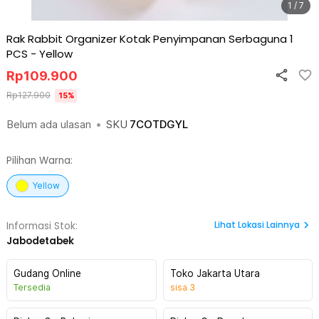
1 / 7
Rak Rabbit Organizer Kotak Penyimpanan Serbaguna 1
PCS
-
Yellow
Rp
109.900
Rp
127.900
15
%
Belum ada ulasan
•
SKU
7COTDGYL
Pilihan Warna:
Yellow
Lihat
Lokasi Lainnya
Informasi Stok:
Jabodetabek
Gudang Online
Toko Jakarta Utara
Tersedia
sisa
3