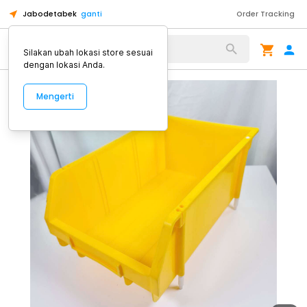
Jabodetabek
ganti
Order Tracking
Alat Kopi
Silakan ubah lokasi store sesuai
dengan lokasi Anda.
Mengerti