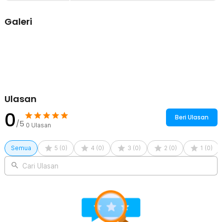
digunakan untuk menampung barang yang berat sekalipun.
Galeri
Kelengkapan Produk
Rincian yang Anda dapatkan untuk pembelian produk ini:
1 x Rak Rabbit Organizer Kotak Penyimpanan Serbaguna
4 x Kaki Konektor
Ulasan
0
Beri Ulasan
/5
0
Ulasan
Semua
5
(
0
)
4
(
0
)
3
(
0
)
2
(
0
)
1
(
0
)
Cari Ulasan