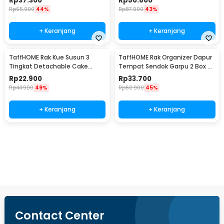
Rp
37.300
Rp
50.800
Rp
65.900
44%
Rp
87.900
43%
+ Keranjang
+ Keranjang
TaffHOME Rak Kue Susun 3
TaffHOME Rak Organizer Dapur
Tingkat Detachable Cake
Tempat Sendok Garpu 2 Box -
Stand Display - CF431
LL251
Rp
22.900
Rp
33.700
Rp
44.900
49%
Rp
60.900
45%
+ Keranjang
+ Keranjang
Beli Sekarang
Contact Center