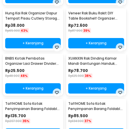
Hung Kai Rak Organizer Dapur
Veneer Rak Buku Rakit DIY
Tempat Pisau Cutlery Storage
Table Bookshelf Organizer
Box - PP23
Kayu 50x17x34.5cm - ZW404
Rp
38.000
Rp
72.600
Rp
65.900
43%
Rp
117.900
39%
+ Keranjang
+ Keranjang
BNBS Kotak Pembatas
XUANXIN Rak Dinding Kamar
Organizer Laci Drawer Divider
Mandi Gantungan Handuk
Box Plastik 8 PCS - HJ1992
Double Layer - B04-1
Rp
25.500
Rp
78.700
Rp
48.900
48%
Rp
125.900
38%
+ Keranjang
+ Keranjang
TaffHOME Sofa Kotak
TaffHOME Sofa Kotak
Penyimpanan Barang Foldable
Penyimpanan Barang Foldable
Storage Box 76x38x36.5cm -
Storage Box 38x38x36.5cm -
Rp
135.700
Rp
85.500
L1705
L1705
Rp
207.900
35%
Rp
134.900
37%