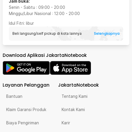
Jam buka:
Senin - Sabtu
:
09:00
-
20:00
Minggu/Libur Nasional
:
12:00
-
20:00
Idul Fitri
: libur
Selengkapnya
Beli langsung/self pickup di kota lainnya
Download Aplikasi JakartaNotebook
Layanan Pelanggan
JakartaNotebook
Bantuan
Tentang Kami
Klaim Garansi Produk
Kontak Kami
Biaya Pengiriman
Karir