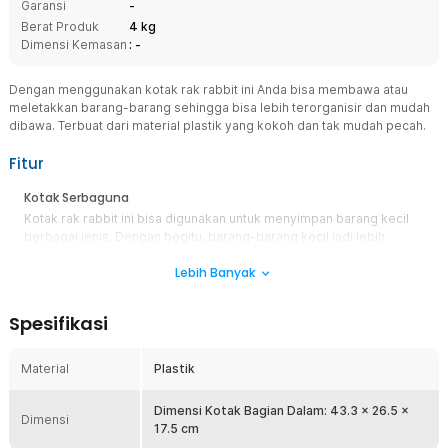
Garansi
-
Berat Produk
4 kg
Dimensi Kemasan
: -
Dengan menggunakan kotak rak rabbit ini Anda bisa membawa atau
meletakkan barang-barang sehingga bisa lebih terorganisir dan mudah
dibawa. Terbuat dari material plastik yang kokoh dan tak mudah pecah.
Fitur
Kotak Serbaguna
Kotak rak rabbit ini bisa digunakan untuk menyimpan barang kecil
berbagai jenis. Dengan begitu, barang-barang kecil jadi lebih
terorganisir. Bagian pinggir kotak ini terdepat bagian yang bisa
Lebih Banyak
Anda pegang sehingga memudahkan Anda membawa kotak ini bila
ingin dpindahkan dari satu tempat ke tempat lainnya.
Bisa Disusun Jadi Rak
Spesifikasi
Dalam paket pembelian rak ini, juga dilengkapi 4 buah kaki
konektor. Part ini memungkinkan Anda dapat menyambungkan antar
Material
Plastik
kotak secara vertikal sehingga membentuk menjadi sebuah rak
susun.
Dimensi Kotak Bagian Dalam: 43.3 x 26.5 x
Material Plastik
Dimensi
17.5 cm
Rak rabbit ini terbuat dari plastik yang sangat kuat sehingga bisa