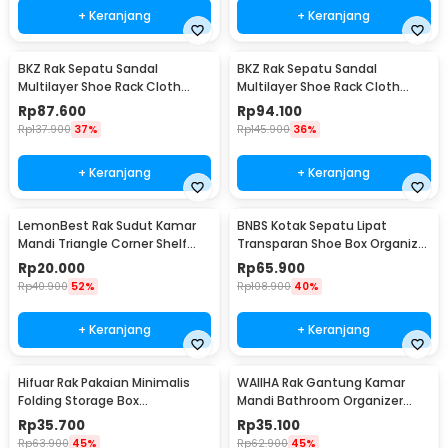
+ Keranjang
+ Keranjang
BKZ Rak Sepatu Sandal
BKZ Rak Sepatu Sandal
Multilayer Shoe Rack Cloth
Multilayer Shoe Rack Cloth
Storage 7 Layer - F10
Storage 9 Layer - F10
Rp
87.600
Rp
94.100
Rp
137.900
37%
Rp
145.900
36%
+ Keranjang
+ Keranjang
LemonBest Rak Sudut Kamar
BNBS Kotak Sepatu Lipat
Mandi Triangle Corner Shelf
Transparan Shoe Box Organizer
Stainless Steel - G49
6 PCS Size L - LF010
Rp
20.000
Rp
65.900
Rp
40.900
52%
Rp
108.900
40%
+ Keranjang
+ Keranjang
Hifuar Rak Pakaian Minimalis
WAIIHA Rak Gantung Kamar
Folding Storage Box
Mandi Bathroom Organizer
95x33x14cm - HR01
Rack Stainless Steel L - W21
Rp
35.700
Rp
35.100
Rp
63.900
45%
Rp
62.900
45%