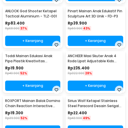
ANLOOK God Shooter Ketapel
Pinart Mainan Anak Edukatif Pin
Tactical Aluminium - TLZ-001
Sculpture Art 3D Unik - FD-P3
Rp
83.400
Rp
39.900
Rp
131.900
37%
Rp
69.900
43%
+ Keranjang
+ Keranjang
Toddi Mainan Edukasi Anak
ANCHEER Maxi Skuter Anak 4
Pipa Plastik Kreativitas
Roda Lipat Adjustable Kids
Bangunan 4D STEM - 88003
Scooter - QZ-001
Rp
19.900
Rp
235.400
Rp
40.900
52%
Rp
322.900
28%
+ Keranjang
+ Keranjang
ROXPORT Mainan Balok Domino
Sirius Wolf Ketapel Stainless
Chain Reaction Interactive
Steel Paracord Desain Serigala
Toys 120 PCS - ZMY-1
- HW-GJ049
Rp
19.300
Rp
22.400
Rp
39.900
52%
Rp
43.900
49%