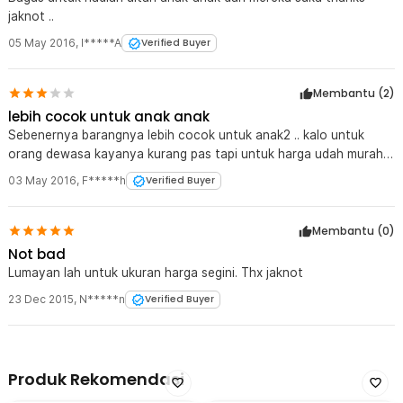
jaknot ..
05 May 2016
,
I*****A
Verified Buyer
Membantu (
2
)
lebih cocok untuk anak anak
Sebenernya barangnya lebih cocok untuk anak2 .. kalo untuk
orang dewasa kayanya kurang pas tapi untuk harga udah murah
koq.
03 May 2016
,
F*****h
Verified Buyer
Membantu (
0
)
Not bad
Lumayan lah untuk ukuran harga segini. Thx jaknot
23 Dec 2015
,
N*****n
Verified Buyer
Produk Rekomendasi