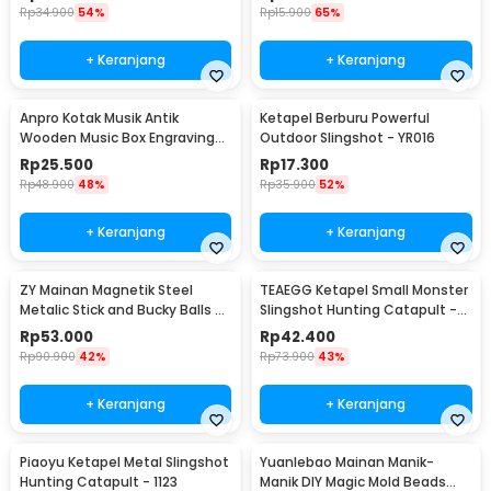
Rp
34.900
54%
Rp
15.900
65%
+ Keranjang
+ Keranjang
Anpro Kotak Musik Antik
Ketapel Berburu Powerful
Wooden Music Box Engraving
Outdoor Slingshot - YR016
Harry Potter - ADQ0194
Rp
25.500
Rp
17.300
Rp
48.900
48%
Rp
35.900
52%
+ Keranjang
+ Keranjang
ZY Mainan Magnetik Steel
TEAEGG Ketapel Small Monster
Metalic Stick and Bucky Balls -
Slingshot Hunting Catapult -
005
JH8171
Rp
53.000
Rp
42.400
Rp
90.900
42%
Rp
73.900
43%
+ Keranjang
+ Keranjang
Piaoyu Ketapel Metal Slingshot
Yuanlebao Mainan Manik-
Hunting Catapult - 1123
Manik DIY Magic Mold Beads