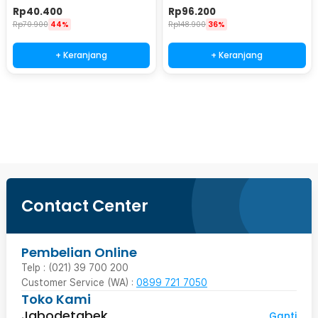
Puzzle 6000PCS - YL003
Rp
40.400
Rp
96.200
Rp
70.900
44%
Rp
148.900
36%
+ Keranjang
+ Keranjang
Beli Sekarang
Contact Center
Pembelian Online
Telp : (021) 39 700 200
Customer Service (WA) :
0899 721 7050
Toko Kami
Jabodetabek
Ganti