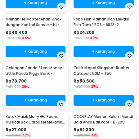
+ Keranjang
+ Keranjang
Mainan Helikopter Anak-Anak
Robo Fish Mainan Ikan Elektrik
dengan Kontrol Sensor - HJ-
Fish Tank 1 PCS - 8823-2
8188
Rp
40.400
Rp
24.200
Rp
70.900
44%
Rp
46.900
49%
+ Keranjang
+ Keranjang
Celengan Panda Steal Money
Tali Ketapel Slingshot Rubber
Little Panda Piggy Bank -
Catapult 50M - T50
MM8807-1
Rp
70.700
Rp
80.600
Rp
114.900
39%
Rp
127.900
37%
+ Keranjang
+ Keranjang
Kotak Musik Merry Go Round
COOLPLAY Mainan Kolam Mandi
Musical Box Carousel Mekanikal
Bola Anak Ball Pool - B-200
- HD-Y02
Rp
27.000
Rp
62.300
Rp
50.900
47%
Rp
103.900
41%