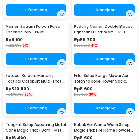
+ Keranjang
+ Keranjang
Mainan Setrum Pulpen Palsu
Pedang Mainan Double Bladed
Shocking Pen - PN021
Lightsaber Star Wars - 693
Rp
9.100
Rp
58.700
Rp
22.900
61%
Rp
98.900
41%
+ Keranjang
+ Keranjang
Ketapel Berburu Mancing
Firlar Sulap Bunga Mawar Api
Tactical Catapult Multi-shot -
Torch to Rose Flower Magic
KMSS
Trick - 82120
Rp
320.600
Rp
5.600
Rp
439.900
28%
Rp
9.000
38%
+ Keranjang
+ Keranjang
Tongkat Sulap Appearing Metal
Bubuk Api Warna Warni Sulap
Cane Magic Trick 110cm - Mstk-
Magic Trick Fire Flame Powder
002
15g - YY064
Rp
16.400
Rp
5.600