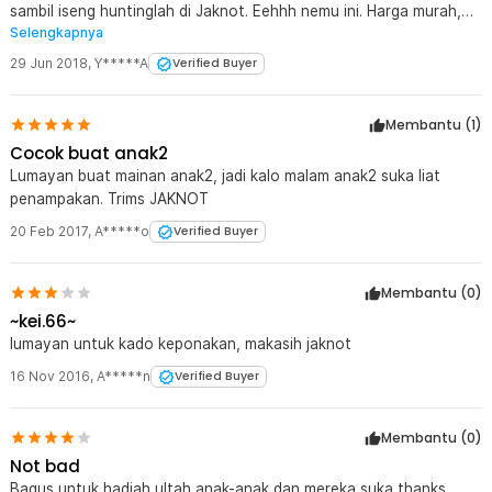
sambil iseng huntinglah di Jaknot. Eehhh nemu ini. Harga murah,
Selengkapnya
barang oke, ada lampunya juga. Puas lah hati beli ini buat si
jagoan.
29 Jun 2018
,
Y*****A
Verified Buyer
Membantu (
1
)
Cocok buat anak2
Lumayan buat mainan anak2, jadi kalo malam anak2 suka liat
penampakan. Trims JAKNOT
20 Feb 2017
,
A*****o
Verified Buyer
Membantu (
0
)
~kei.66~
lumayan untuk kado keponakan, makasih jaknot
16 Nov 2016
,
A*****n
Verified Buyer
Membantu (
0
)
Not bad
Bagus untuk hadiah ultah anak-anak dan mereka suka thanks