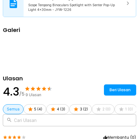
dapat membeli atau mengganti baterai dengan mudah karena
Scope Teropong Binoculars Spotlight with Senter Pop-Up
Light 4x30mm - JYW-1226
baterai tipe AAA sangat mudah ditemukan di pasaran.
Kelengkapan Produk
Galeri
Rincian yang Anda dapatkan untuk pembelian produk ini:
1 x Scope Teropong Binoculars Spotlight with Senter Pop-Up
Light 4x30mm - JYW-1226
Ulasan
4.3
Beri Ulasan
/5
9
Ulasan
Semua
5
(
4
)
4
(
3
)
3
(
2
)
2
(
0
)
1
(
0
)
Cari Ulasan
Membantu (
0
)