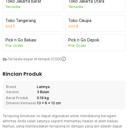
Toko Jakarta Barat
Toko Jakarta Utara
Tersedia
Tersedia
Toko Tangerang
Toko Cikupa
sisa
5
sisa
8
Pick n Go Bekasi
Pick n Go Depok
Pre-Order
Pre-Order
Tersedia bayar di tempat (COD)
Rincian Produk
Brand
Lainnya
Garansi
3 Bulan
Berat Produk
0.19 kg
Dimensi Kemasan
13
x
6
x
12
cm
Teropong binokular ini dapat digunakan untuk mendukung beragam
aktivitas Anda salah satunya seperti memantau hewan di alam bebas.
Namun, yang membedakan teropong ini dengan yang lain adalah dapat