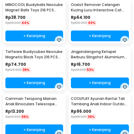
MINOCOOL Buckyballs Neocube
Ocelot Remover Celengan
Magnet Balls Toys 216 PCS
Kucing Lucu Interactive Cat
3mm - TH007004A
Piggy Bank - 0120
Rp
38.700
Rp
64.100
Rp
68.900
44%
Rp
105.900
40%
+ Keranjang
+ Keranjang
Taffware Buckycubes Neocube
Jingpindangong Ketapel
Magnetic Block Toys 216 PCS
Berburu Slingshot Aluminium
3.6mm - G0CN05
Alloy - OD-014
Rp
74.700
Rp
16.700
Rp
120.900
39%
Rp
34.900
53%
+ Keranjang
+ Keranjang
Camman Teropong Mainan
COOLPLAY Ayunan Rantai Tali
Anak Binoculars Telescope
Tambang Anak Indoor Outdoor
2.5x26 - 1138
- WS-2100
Rp
13.200
Rp
96.000
Rp
29.900
56%
Rp
148.900
36%
+ Keranjang
+ Keranjang