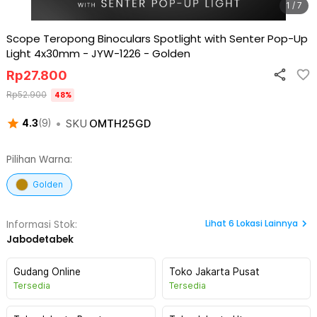
1 / 7
Scope Teropong Binoculars Spotlight with Senter Pop-Up
Light 4x30mm - JYW-1226
-
Golden
Rp
27.800
Rp
52.900
48
%
•
SKU
OMTH25GD
4.3
(
9
)
Pilihan Warna:
Golden
Lihat
6
Lokasi Lainnya
Informasi Stok:
Jabodetabek
Gudang Online
Toko Jakarta Pusat
Tersedia
Tersedia