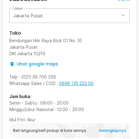
Lokasi
Jakarta Pusat
Toko
Bendungan Hilir Raya Blok G1 No. 10
Jakarta Pusat
DKI Jakarta
10210
Lihat google maps
Telp
:
(021) 39 700 200
Whatsapp Sales / COD
:
0896 135 222 00
Jam buka:
Senin - Sabtu
:
09:00
-
20:00
Minggu/Libur Nasional
:
12:00
-
20:00
Idul Fitri
: libur
Selengkapnya
Beli langsung/self pickup di kota lainnya