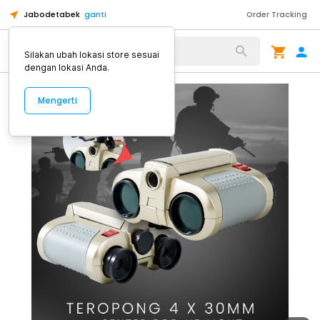
Jabodetabek
ganti
Order Tracking
Alat Kopi
Silakan ubah lokasi store sesuai
dengan lokasi Anda.
Mengerti