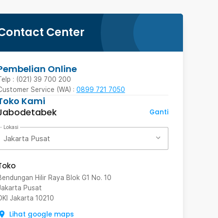
Contact Center
Pembelian Online
Telp : (021) 39 700 200
Customer Service (WA) :
0899 721 7050
Toko Kami
Jabodetabek
Ganti
Lokasi
Jakarta Pusat
Toko
Bendungan Hilir Raya Blok G1 No. 10
Jakarta Pusat
DKI Jakarta
10210
Lihat google maps