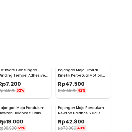
Taffware Gantungan
Pajangan Meja Orbital
Dinding Tempel Adhesive
Kinetik Perpetual Motion
Stainless Steel 6 PCS -
Balance Physics - NR31TX
Rp
7.200
Rp
47.500
ST40
Rp
18.900
Rp
80.900
62%
42%
Pajangan Meja Pendulum
Pajangan Meja Pendulum
Newton Balance 5 Balls
Newton Balance 5 Balls
Stainless Steel Model T S -
Stainless Steel Model T L -
Rp
19.000
Rp
42.800
LX013
LX013
Rp
38.900
Rp
73.900
52%
43%