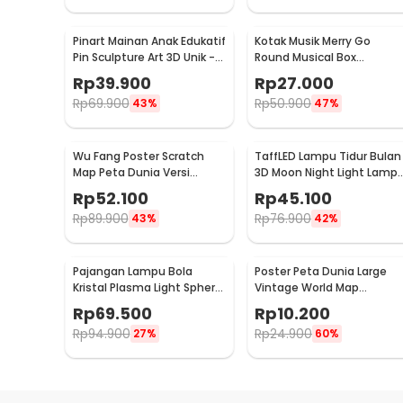
Pinart Mainan Anak Edukatif
Kotak Musik Merry Go
Pin Sculpture Art 3D Unik -
Round Musical Box
FD-P3
Carousel Mekanikal - HD-
Rp
39.900
Rp
27.000
Y02
Rp
69.900
Rp
50.900
43%
47%
Wu Fang Poster Scratch
TaffLED Lampu Tidur Bulan
Map Peta Dunia Versi
3D Moon Night Light Lamp 
National Flag - ZJP-M018
Color 8cm 1W 5V -
Rp
52.100
Rp
45.100
LD002701
Rp
89.900
Rp
76.900
43%
42%
Pajangan Lampu Bola
Poster Peta Dunia Large
Kristal Plasma Light Sphere
Vintage World Map
- ZC211700
103x69cm - N401
Rp
69.500
Rp
10.200
Rp
94.900
Rp
24.900
27%
60%