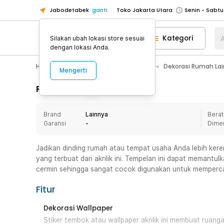
Jabodetabek
ganti
Toko Jakarta Utara
Toko Tangerang
Kategori
A
Silakan ubah lokasi store sesuai
Toko Cikupa
dengan lokasi Anda.
Pick n Go Jakarta Barat
Senin - J
Home Appliance
Dekorasi Rumah
Dekorasi Rumah La
Mengerti
Pick n Go Bekasi
Senin - Jumat (08
Pick n Go Depok
Senin - Jumat (08
Rincian Produk
Toko Jakarta Pusat
Senin - Sabtu
Brand
Lainnya
Berat
Toko Jakarta Barat
Senin - Sabtu
Garansi
-
Dime
Toko Jakarta Utara
Toko Tangerang
Jadikan dinding rumah atau tempat usaha Anda lebih ke
yang terbuat dari akrilik ini. Tempelan ini dapat memantu
Toko Cikupa
cermin sehingga sangat cocok digunakan untuk memperca
Pick n Go Jakarta Barat
Senin - J
Fitur
Pick n Go Bekasi
Senin - Jumat (08
Pick n Go Depok
Senin - Jumat (08
Dekorasi Wallpaper
Stiker tembok atau wallpaper akrilik ini membuat ruan