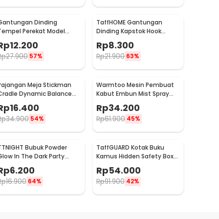
Gantungan Dinding
TaffHOME Gantungan
Tempel Perekat Model
Dinding Kapstok Hook
Antlers Head - MU03
Hanger Stainless Steel 201
Rp
12.200
Rp
8.300
- MT11
Rp
27.900
Rp
21.900
57%
63%
Pajangan Meja Stickman
Warmtoo Mesin Pembuat
Cradle Dynamic Balance
Kabut Embun Mist Spray
Instrument Ball Pendulum
Fog Maker 12 LED 24V - WT01
Rp
16.400
Rp
34.200
Rp
34.900
Rp
61.900
54%
45%
TTNIGHT Bubuk Powder
TaffGUARD Kotak Buku
Glow In The Dark Party
Kamus Hidden Safety Box
Decoration 10g - T01
Book Password Lock Size S -
Rp
6.200
Rp
54.000
KB-10P
Rp
16.900
Rp
91.900
64%
42%