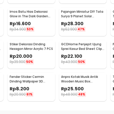
Imos Batu Hias Dekorasi
Pajangan Miniatur DIY Tata
Glow in The Dark Garden
Surya 9 Planet Solar
Stone 100 PCS - HC0043
System Planetary - 2135
Rp
16.600
Rp
28.300
Rp
34.900
Rp
52.900
53%
47%
Stiker Dekorasi Dinding
GCDHome Penjepit Ujung
3
Hexagon Mirror Acrylic 7 PCS
Sprei Kasur Bed Sheet Clip
Holder 4 PCS - FS-1809
Rp
20.000
Rp
22.100
Rp
39.900
Rp
43.900
50%
50%
Fender Sticker Cermin
Anpro Kotak Musik Antik
Dinding Wallpaper 3D
Wooden Music Box
Model Square Mirror 9 PCS -
Engraving Harry Potter -
Rp
8.200
Rp
25.500
Q353
ADQ0194
Rp
20.900
Rp
48.900
61%
48%