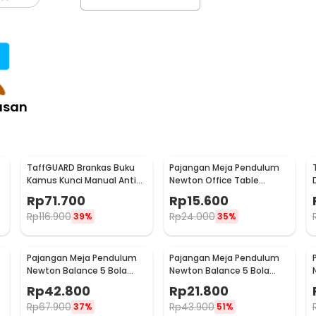
asan
TaffGUARD Brankas Buku
Pajangan Meja Pendulum
Kamus Kunci Manual Anti
Newton Office Table
Maling Hidden Safe Box
Decoration 5 Ball S - H50S
Rp
71.700
Rp
15.600
Besar - KB-10L
Rp
116.900
Rp
24.000
39%
35%
Pajangan Meja Pendulum
Pajangan Meja Pendulum
Newton Balance 5 Bola
Newton Balance 5 Bola
Model Arched M - ZY02
Model Arched S - ZY02
Rp
42.800
Rp
21.800
Rp
67.900
Rp
43.900
37%
51%