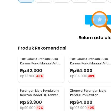
4 x Stiker Cermin
1 x Modul Stiker
Belum ada ul
Produk Rekomendasi
TaffGUARD Brankas Buku
TaffGUARD Brankas Buku
Kamus Kunci Manual Anti
Kamus Kunci Manual Anti
Maling Hidden Safe Box
Maling Hidden Safe Box
Rp
42.300
Rp
64.000
Kecil - KB-10L
Sedang - KB-10L
Rp
73.900
Rp
104.900
43%
39%
Pajangan Meja Pendulum
Zhenwei Pajangan Meja
Newton Model Oil Tanker
Pendulum Newton
Perpetual Debate - B101
Perpetual Model Ferris
Rp
53.300
Rp
64.000
Wheel - ZPW
Rp
90.900
Rp
105.900
42%
40%