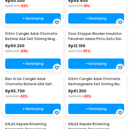
Rp
50.000
Rp
58.600
Rp
86.900
43%
Rp
98.900
41%
+ Keranjang
+ Keranjang
Ditim Cangkir Aduk Otomatis
Door Stopper Blocker Insulator
Baterai AAA Self Stirring Mug
Penahan Udara Pintu Satu Sisi
380ml - HQ-630
94cm - DK1S
Rp
50.200
Rp
12.100
Rp
86.900
43%
Rp
27.900
57%
+ Keranjang
+ Keranjang
Ban Xi Lie Cangkir Aduk
Ditim Cangkir Aduk Otomatis
Otomatis Baterai AAA Self
Rechargeable Self Stirring Mug
Stirring Mug 400ml - QT-002
380ml - HF-630
Rp
55.700
Rp
51.300
Rp
94.900
42%
Rp
88.900
43%
+ Keranjang
+ Keranjang
KALAX Kepala Ritsleting
KALAX Kepala Ritsleting