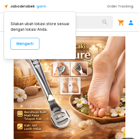
Jabodetabek
ganti
Order Tracking
Alat Kopi
Silakan ubah lokasi store sesuai
dengan lokasi Anda.
Mengerti