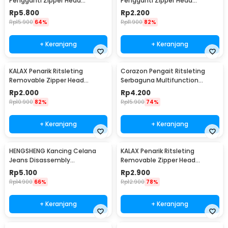
Pengganti Zipper Head
Pengganti Zipper Head
Replacement 5 PCS - KA09
Replacement 1 PCS - KA10
Rp
5.800
Rp
2.200
Rp
15.900
64%
Rp
11.900
82%
+ Keranjang
+ Keranjang
KALAX Penarik Ritsleting
Corazon Pengait Ritsleting
Removable Zipper Head
Serbaguna Multifunction
Replacement 37x12.5mm -
Zipper Hook S dan L - CSL04
Rp
2.000
Rp
4.200
KA37
Rp
10.900
82%
Rp
15.900
74%
+ Keranjang
+ Keranjang
HENGSHENG Kancing Celana
KALAX Penarik Ritsleting
Jeans Disassembly
Removable Zipper Head
Retractable Button 4 PCS -
Replacement 50x17mm - KA37
Rp
5.100
Rp
2.900
KA20
Rp
14.900
66%
Rp
12.900
78%
+ Keranjang
+ Keranjang