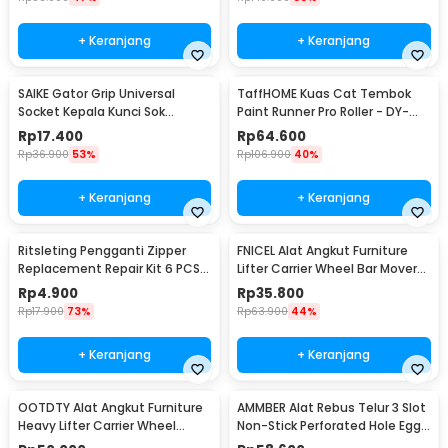
+ Keranjang
+ Keranjang
SAIKE Gator Grip Universal
TaffHOME Kuas Cat Tembok
Socket Kepala Kunci Sok
Paint Runner Pro Roller - DY-
Serbaguna 7-19mm - ETC-
526
Rp
17.400
Rp
64.600
125MO
Rp
36.900
53%
Rp
106.900
40%
+ Keranjang
+ Keranjang
Ritsleting Pengganti Zipper
FNICEL Alat Angkut Furniture
Replacement Repair Kit 6 PCS -
Lifter Carrier Wheel Bar Mover
B07L
150kg - FTS30
Rp
4.900
Rp
35.800
Rp
17.900
73%
Rp
63.900
44%
+ Keranjang
+ Keranjang
OOTDTY Alat Angkut Furniture
AMMBER Alat Rebus Telur 3 Slot
Heavy Lifter Carrier Wheel
Non-Stick Perforated Hole Egg
Mover Device - FTS31
Poacher - YD16