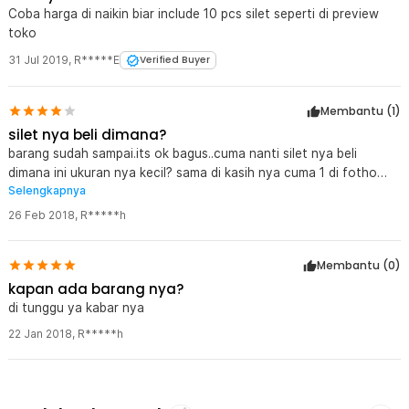
Coba harga di naikin biar include 10 pcs silet seperti di preview
toko
31 Jul 2019
,
R*****E
Verified Buyer
Membantu (
1
)
silet nya beli dimana?
barang sudah sampai.its ok bagus..cuma nanti silet nya beli
dimana ini ukuran nya kecil? sama di kasih nya cuma 1 di fotho
Selengkapnya
ada 10 pcs ya
26 Feb 2018
,
R*****h
Membantu (
0
)
kapan ada barang nya?
di tunggu ya kabar nya
22 Jan 2018
,
R*****h