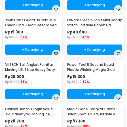
+ Keranjang
+ Keranjang
Twin Draft Guard Lis Penutup
EnName Mesin Jahit Mini Handy
Celah Pintu Door Bottom Seal
Stitch Portable Handheld
82cm
Sewing Machine - CS-101B
Rp
19.300
Rp
40.600
Rp
39.900
52%
Rp
70.900
43%
+ Keranjang
+ Keranjang
VKTECH Tali Angkat Furnitur
Power Tool 5 Second Liquid
Moving Lift Strap Heavy Duty
Plastic Wielding Magic Glue
50kg 2 PCS - VK965
Lem Ajaib
Rp
26.000
Rp
19.300
Rp
49.900
48%
Rp
39.900
52%
+ Keranjang
+ Keranjang
Chillow Bantal Dingin Solusi
Magic Cane Tongkat Bantu
Tidur Nyenyak Cooling Ice
Jalan Lipat LED Adjustable 4
Pillow - PR776
Kaki Anti Slip - EL-0087
Rp
28.700
Rp
97.100
Rp
53.900
47%
Rp
149.900
36%