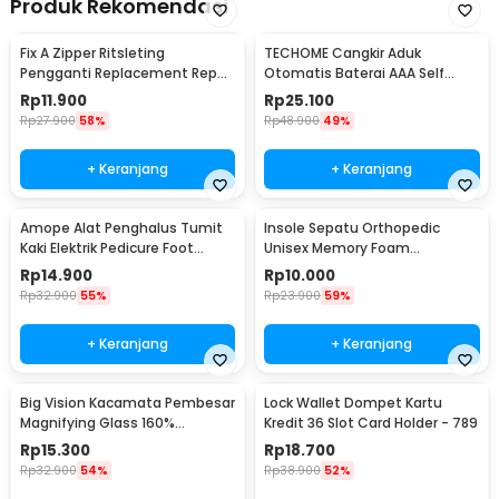
Produk Rekomendasi
Fix A Zipper Ritsleting
TECHOME Cangkir Aduk
Pengganti Replacement Repair
Otomatis Baterai AAA Self
Kit 6 in 1 - B08L
Stirring Mug 400ml - YD-001
Rp
11.900
Rp
25.100
Rp
27.900
58%
Rp
48.900
49%
+ Keranjang
+ Keranjang
Amope Alat Penghalus Tumit
Insole Sepatu Orthopedic
Kaki Elektrik Pedicure Foot
Unisex Memory Foam
Grinder - W404
30x9.5cm - L3
Rp
14.900
Rp
10.000
Rp
32.900
55%
Rp
23.900
59%
+ Keranjang
+ Keranjang
Big Vision Kacamata Pembesar
Lock Wallet Dompet Kartu
Magnifying Glass 160%
Kredit 36 Slot Card Holder - 789
Magnification - TVP
Rp
15.300
Rp
18.700
Rp
32.900
54%
Rp
38.900
52%