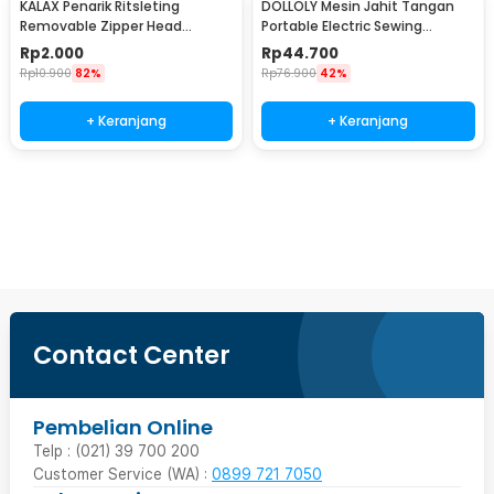
KALAX Penarik Ritsleting
DOLLOLY Mesin Jahit Tangan
Removable Zipper Head
Portable Electric Sewing
Replacement 28x10mm - KA37
Machine Handheld - CS-101B
Rp
2.000
Rp
44.700
Rp
10.900
82%
Rp
76.900
42%
+ Keranjang
+ Keranjang
Beli Sekarang
Contact Center
Pembelian Online
Telp : (021) 39 700 200
Customer Service (WA) :
0899 721 7050