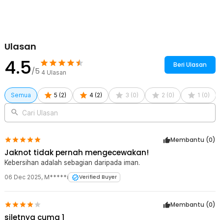
Rincian yang Anda dapatkan untuk pembelian produk ini:
1 x Suberly Alat Perawatan Kaki Pedicure Foot Care Dead Skin
Scrapper
Ulasan
4.5
Beri Ulasan
/5
4
Ulasan
Semua
5
(
2
)
4
(
2
)
3
(
0
)
2
(
0
)
1
(
0
)
Cari Ulasan
Membantu (
0
)
Jaknot tidak pernah mengecewakan!
Kebersihan adalah sebagian daripada iman.
06 Dec 2025
,
M*****i
Verified Buyer
Membantu (
0
)
siletnya cuma 1