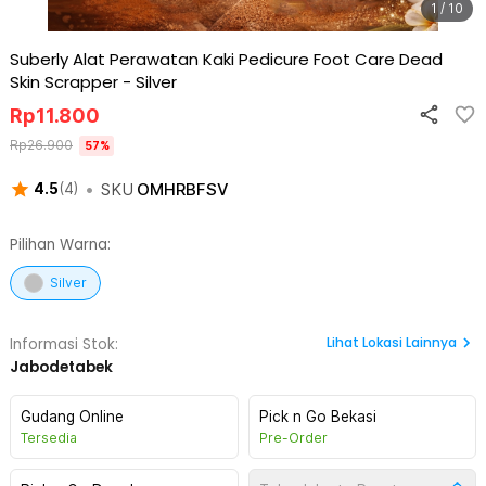
1 / 10
Suberly Alat Perawatan Kaki Pedicure Foot Care Dead
Skin Scrapper
-
Silver
Rp
11.800
Rp
26.900
57
%
•
SKU
OMHRBFSV
4.5
(
4
)
Pilihan Warna:
Silver
Lihat
Lokasi Lainnya
Informasi Stok:
Jabodetabek
Gudang Online
Pick n Go Bekasi
Tersedia
Pre-Order