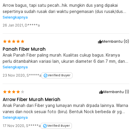
Arrow bagus, tapi satu pecah...hik. mungkin dus yang dipakai
sepertinya sudah rusak dari waktu pengemasan (dus rusak/dus
Selengkapnya
bekas) jadi ketahananannya kurang dan waktu dipengiriman
terhimpit dan terbengkokkan, jadinya arrow pecah tapi tidak
26 Jan 2021
,
D*****a
patah.
Membantu (
0
)
Panah Fiber Murah
Anak Panah Fiber paling murah. Kualitas cukup bagus. Kiranya
perlu ditambahkan variasi lain, ukuran diameter 6 dan 7 mm, dan
Selengkapnya
warna selain Biru
23 Nov 2020
,
S*****a
Verified Buyer
Membantu (
1
)
Arrow Fiber Murah Meriah
Anak Panah dari Fiber yang lumayan murah drpada lainnya. Warna
vanes dan nock sesuai foto (biru). Bentuk Nock berbeda dr yg
Selengkapnya
difoto
17 Nov 2020
,
S*****a
Verified Buyer