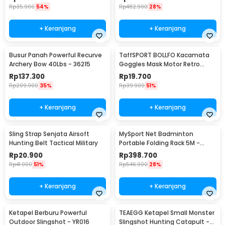
Rp
35.900
54%
Rp
482.900
28%
+ Keranjang
+ Keranjang
Busur Panah Powerful Recurve
TaffSPORT BOLLFO Kacamata
Archery Bow 40Lbs - 36215
Goggles Mask Motor Retro
Windproof - MT-04
Rp
137.300
Rp
19.700
Rp
209.900
35%
Rp
39.900
51%
+ Keranjang
+ Keranjang
Sling Strap Senjata Airsoft
MySport Net Badminton
Hunting Belt Tactical Military
Portable Folding Rack 5M -
T300
Rp
20.900
Rp
398.700
Rp
41.900
51%
Rp
546.900
28%
+ Keranjang
+ Keranjang
Ketapel Berburu Powerful
TEAEGG Ketapel Small Monster
Outdoor Slingshot - YR016
Slingshot Hunting Catapult -