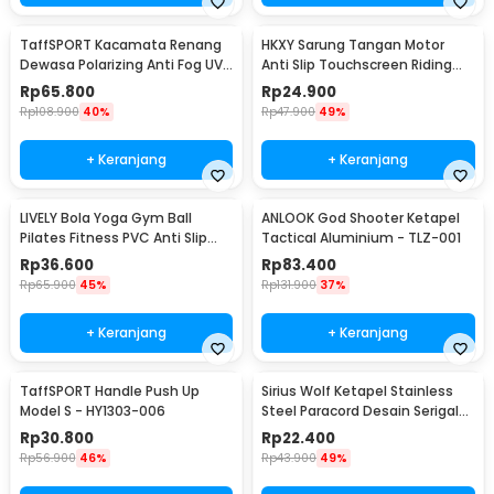
TaffSPORT Kacamata Renang
HKXY Sarung Tangan Motor
Dewasa Polarizing Anti Fog UV
Anti Slip Touchscreen Riding
Protection - GOG-3610
Glove 1 Pair M
Rp
65.800
Rp
24.900
Rp
108.900
40%
Rp
47.900
49%
+ Keranjang
+ Keranjang
LIVELY Bola Yoga Gym Ball
ANLOOK God Shooter Ketapel
Pilates Fitness PVC Anti Slip
Tactical Aluminium - TLZ-001
55cm
Rp
36.600
Rp
83.400
Rp
65.900
45%
Rp
131.900
37%
+ Keranjang
+ Keranjang
TaffSPORT Handle Push Up
Sirius Wolf Ketapel Stainless
Model S - HY1303-006
Steel Paracord Desain Serigala
- HW-GJ049
Rp
30.800
Rp
22.400
Rp
56.900
46%
Rp
43.900
49%