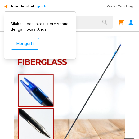
Jabodetabek
ganti
Order Tracking
Alat Kopi
Silakan ubah lokasi store sesuai
dengan lokasi Anda.
Mengerti