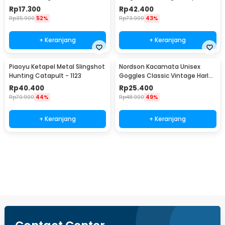
JH8171
Rp
17.300
Rp
42.400
Rp
35.900
52%
Rp
73.900
43%
+ Keranjang
+ Keranjang
Piaoyu Ketapel Metal Slingshot
Nordson Kacamata Unisex
Hunting Catapult - 1123
Goggles Classic Vintage Harley
UV Protection - ND1008
Rp
40.400
Rp
25.400
Rp
70.900
44%
Rp
48.900
49%
+ Keranjang
+ Keranjang
Beli Sekarang