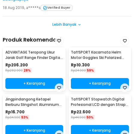
18 Aug 2019
,
a*****s
Verified Buyer
Lebih Banyak
Produk Rekomendasi
ADVANTAGE Teropong Ukur
TaffSPORT Kacamata Helm
Jarak Golf Range Finder Digital
Motor Goggles Ski Polarized
7x18 - AD-964
UV400 Windproof - X400
Rp
206.200
Rp
10.300
Rp
282.900
28%
Rp
24.900
59%
+ Keranjang
+ Keranjang
Jingpindangong Ketapel
TaffSPORT Stopwatch Digital
Berburu Slingshot Aluminium
Profesional LCD dengan Strap -
Alloy - OD-014
ZSD-808
Rp
16.700
Rp
22.600
Rp
34.900
53%
Rp
44.900
50%
+ Keranjang
+ Keranjang