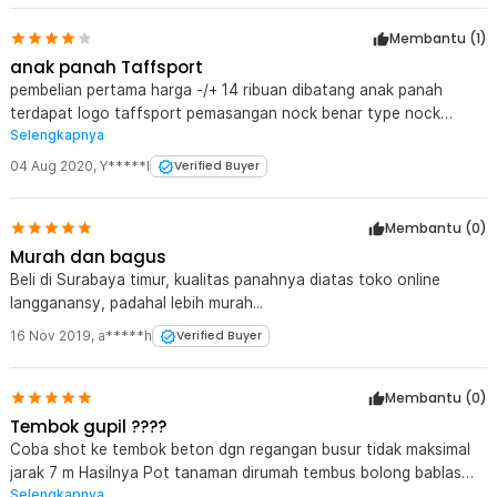
Membantu (
1
)
anak panah Taffsport
pembelian pertama harga -/+ 14 ribuan dibatang anak panah
terdapat logo taffsport pemasangan nock benar type nock
Selengkapnya
tanam,diameter 8 mm, pembelian selanjutnya harga sekitar 7
ribuan, dibatang anak panah tdk terdapat logo taffsport,
04 Aug 2020
,
Y*****l
Verified Buyer
pemasangan nock salah, type nock bungkus, diameter 7 mm, tp
tetep barang bagus punya thanks
Membantu (
0
)
Murah dan bagus
Beli di Surabaya timur, kualitas panahnya diatas toko online
langganansy, padahal lebih murah...
16 Nov 2019
,
a*****h
Verified Buyer
Membantu (
0
)
Tembok gupil ????
Coba shot ke tembok beton dgn regangan busur tidak maksimal
jarak 7 m Hasilnya Pot tanaman dirumah tembus bolong bablas
Selengkapnya
tembok gupil alias ga mulus lagiMata anak panah masih utuh