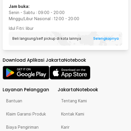
Jam buka:
Senin - Sabtu
:
09:00
-
20:00
Minggu/Libur Nasional
:
12:00
-
20:00
Idul Fitri
: libur
Selengkapnya
Beli langsung/self pickup di kota lainnya
Download Aplikasi JakartaNotebook
Layanan Pelanggan
JakartaNotebook
Bantuan
Tentang Kami
Klaim Garansi Produk
Kontak Kami
Biaya Pengiriman
Karir