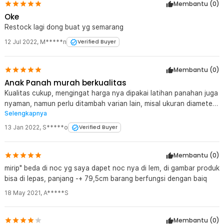
Membantu (
0
)
TaffSPORT menggunakan perpaduan material fiberglass, plastik,
Oke
dan besi berkualitas tinggi untuk daya tahan maksimal. Anak panah
Restock lagi dong buat yg semarang
tidak mudah rusak meski digunakan secara intens. Kualitas
premium ini membuatnya tahan lama dan efisien, karena Anda tidak
12 Jul 2022
,
M*****n
Verified Buyer
perlu sering mengganti anak panah.
Kelengkapan Produk
Membantu (
0
)
Rincian yang Anda dapatkan untuk pembelian produk ini:
Anak Panah murah berkualitas
1 x TaffSPORT Anak Panah Arrow Fiberglass Sport Equipment
Kualitas cukup, mengingat harga nya dipakai latihan panahan juga
Spine 800 - JH813
nyaman, namun perlu ditambah varian lain, misal ukuran diameter
Selengkapnya
6mm & 7 mm juga ditambahkan warna selain Biru
13 Jan 2022
,
S*****o
Verified Buyer
Membantu (
0
)
mirip" beda di noc yg saya dapet noc nya di lem, di gambar produk
bisa di lepas, panjang -+ 79,5cm barang berfungsi dengan baiq
18 May 2021
,
A*****S
Membantu (
0
)