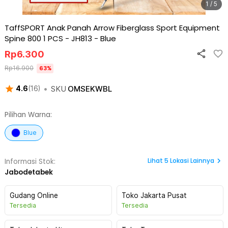
1 / 5
TaffSPORT Anak Panah Arrow Fiberglass Sport Equipment
Spine 800 1 PCS - JH813
-
Blue
Rp
6.300
Rp
16.900
63
%
•
SKU
OMSEKWBL
4.6
(
16
)
Pilihan Warna:
Blue
Lihat
5
Lokasi Lainnya
Informasi Stok:
Jabodetabek
Gudang Online
Toko Jakarta Pusat
Tersedia
Tersedia