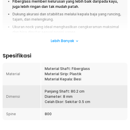
Fiberglass memberi
kelurusan yang lebih baik daripada kayu,
juga lebih ringan dan tak mudah patah.
Dukung akurasi dan stabilitas melalui kepala baja yang runcing,
tajam, dan melengkung.
Ukuran nock yang ideal menghasilkan cengkeraman
maksimal
dan bisa diputar sesuai posisi vanes.
Lebih Banyak
Overview
Ingin meningkatkan performa memanah Anda? Anak panah dari
Spesifikasi
TaffSPORT hadir untuk memberikan keseimbangan sempurna antara
kekuatan, kecepatan, dan akurasi. Terbuat dari fiberglass berkualitas
tinggi yang ringan namun kuat, anak panah ini cocok digunakan baik oleh
Material Shaft: Fiberglass
pemula maupun atlet panahan tingkat menengah. Ujung runcing dan nock
Material
Material Sirip: Plastik
fleksibel dirancang agar tembakan Anda lebih stabil, tajam, dan
Material Kepala: Besi
konsisten ke arah target. Dengan desain presisi dan daya tahan luar
biasa, sesi latihan Anda akan terasa lebih memuaskan.
Panjang Shaft: 80.2 cm
Dimensi
Diameter: 8 mm
Fitur
Celah Ekor: Sekitar 0.5 cm
Ukuran Anak Panah yang Ideal
Spine
800
Dengan panjang 80.2 cm, anak panah ini cocok untuk Anda yang
memiliki lengan panjang dan ingin meningkatkan kekuatan serta
kecepatan tembakan. Tingkat kelenturan spine 800 memberikan