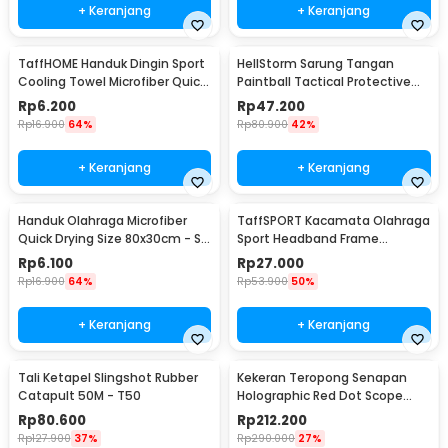
+ Keranjang
+ Keranjang
TaffHOME Handuk Dingin Sport
HellStorm Sarung Tangan
Cooling Towel Microfiber Quick
Paintball Tactical Protective
Dry - SH-C00290
Gloves Nylon L - HS210
Rp
6.200
Rp
47.200
Rp
16.900
64%
Rp
80.900
42%
+ Keranjang
+ Keranjang
Handuk Olahraga Microfiber
TaffSPORT Kacamata Olahraga
Quick Drying Size 80x30cm - S-
Sport Headband Frame
50
Glasses - 9833
Rp
6.100
Rp
27.000
Rp
16.900
64%
Rp
53.900
50%
+ Keranjang
+ Keranjang
Tali Ketapel Slingshot Rubber
Kekeran Teropong Senapan
Catapult 50M - T50
Holographic Red Dot Scope
20mm - M-01
Rp
80.600
Rp
212.200
Rp
127.900
37%
Rp
290.000
27%