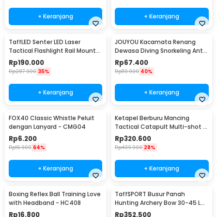
+ Keranjang
+ Keranjang
TaffLED Senter LED Laser
JOUYOU Kacamata Renang
Tactical Flashlight Rail Mount
Dewasa Diving Snorkeling Anti
200 Lumens - JGSD
Fog UV Protection - E0735
Rp
190.000
Rp
67.400
Rp
287.900
35%
Rp
110.900
40%
+ Keranjang
+ Keranjang
FOX40 Classic Whistle Peluit
Ketapel Berburu Mancing
dengan Lanyard - CMG04
Tactical Catapult Multi-shot -
KMSS
Rp
6.200
Rp
320.600
Rp
16.900
64%
Rp
439.900
28%
+ Keranjang
+ Keranjang
Boxing Reflex Ball Training Love
TaffSPORT Busur Panah
with Headband - HC408
Hunting Archery Bow 30-45 LB
- SA
Rp
16.800
Rp
352.500