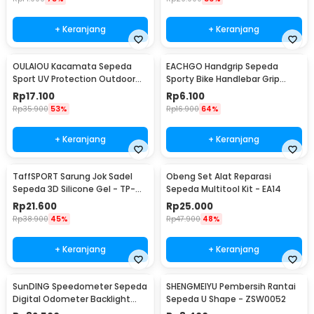
+ Keranjang
+ Keranjang
OULAIOU Kacamata Sepeda
EACHGO Handgrip Sepeda
Sport UV Protection Outdoor
Sporty Bike Handlebar Grip
Cycling Sunglasses - AJ1
Silicone 1 Pair - STD
Rp
17.100
Rp
6.100
Rp
35.900
53%
Rp
16.900
64%
+ Keranjang
+ Keranjang
TaffSPORT Sarung Jok Sadel
Obeng Set Alat Reparasi
Sepeda 3D Silicone Gel - TP-
Sepeda Multitool Kit - EA14
ZT01
Rp
21.600
Rp
25.000
Rp
38.900
45%
Rp
47.900
48%
+ Keranjang
+ Keranjang
SunDING Speedometer Sepeda
SHENGMEIYU Pembersih Rantai
Digital Odometer Backlight
Sepeda U Shape - ZSW0052
LCD Waterproof - SD-563A