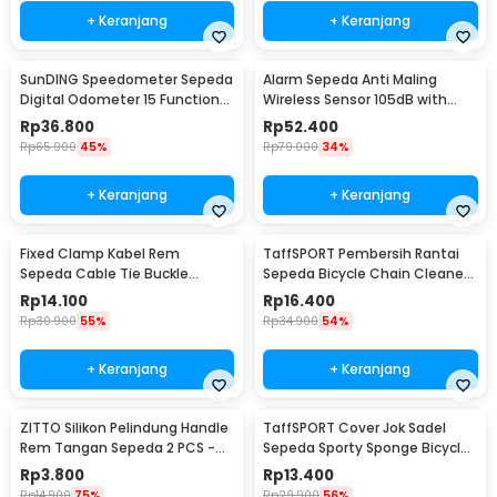
+ Keranjang
+ Keranjang
SunDING Speedometer Sepeda
Alarm Sepeda Anti Maling
Digital Odometer 15 Function
Wireless Sensor 105dB with
LCD Display - SD-548B
Remote Control - TE-168
Rp
36.800
Rp
52.400
Rp
65.900
45%
Rp
79.000
34%
+ Keranjang
+ Keranjang
Fixed Clamp Kabel Rem
TaffSPORT Pembersih Rantai
Sepeda Cable Tie Buckle
Sepeda Bicycle Chain Cleaner
Organizer 5 PCS
Scrubber - YHW10-258
Rp
14.100
Rp
16.400
Rp
30.900
55%
Rp
34.900
54%
+ Keranjang
+ Keranjang
ZITTO Silikon Pelindung Handle
TaffSPORT Cover Jok Sadel
Rem Tangan Sepeda 2 PCS -
Sepeda Sporty Sponge Bicycle
M187
Seat Universal - HM847
Rp
3.800
Rp
13.400
Rp
14.900
75%
Rp
29.900
56%