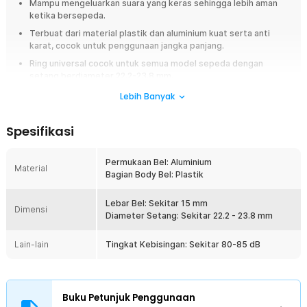
Mampu mengeluarkan suara yang keras sehingga lebih aman
ketika bersepeda.
Terbuat dari material plastik dan aluminium kuat serta anti
karat, cocok untuk penggunaan jangka panjang.
Ring universal cocok untuk semua model sepeda dengan
setang berdiameter 22.2-23.8 mm.
Lebih Banyak
Overview
Bersepeda di jalan ramai sering membuat pengendara sulit memberi
Spesifikasi
tanda kepada pejalan kaki maupun kendaraan lain. Jika suara bel terlalu
kecil, risiko tabrakan atau situasi berbahaya bisa meningkat. TaffSPORT
CL-6 hadir sebagai solusi praktis untuk meningkatkan keamanan saat
Permukaan Bel: Aluminium
Material
berkendara. Dengan suara keras, desain ringan, dan pemasangan
Bagian Body Bel: Plastik
mudah, bel sepeda ini cocok digunakan untuk berbagai jenis sepeda
harian maupun touring.
Lebar Bel: Sekitar 15 mm
Dimensi
Diameter Setang: Sekitar 22.2 - 23.8 mm
Fitur
Lain-lain
Tingkat Kebisingan: Sekitar 80-85 dB
Suara Nyaring dan Jelas
Bel sepeda ini dirancang menghasilkan suara keras hanya dengan
satu tekanan ringan sehingga lebih mudah terdengar di area ramai.
Suaranya tajam dan jelas untuk membantu memberi peringatan
Buku Petunjuk Penggunaan
kepada pejalan kaki maupun pengendara lain saat berkendara. Fitur