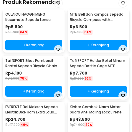
Produk Rekomendasi
OULAIOU HAOGHIMENG
MTB Bell dan Kompas Sepeda
Kacamata Sepeda Lensa
Bicycle Compass with
Mercury Cycling Outdoor Sport
Trumpet Bell Aluminium -
Rp
5.800
Rp
6.500
- 3015
R2194
Rp
15.900
64%
Rp
17.900
64%
+ Keranjang
+ Keranjang
TaffSPORT Sikat Pembersih
TaffSPORT Holder Botol Minum
Rantai Sepeda Bicycle Chain
Sepeda Bottle Cage MTB
Cleaning Brush - YQ012
Adjustable - TMD05B
Rp
4.100
Rp
7.700
Rp
15.900
75%
Rp
19.900
62%
+ Keranjang
+ Keranjang
EVERESTT Bel Klakson Sepeda
Kinbar Gembok Alarm Motor
Elektrik Bike Horn Extra Loud
Suara Anti Maling Lock Sirene
95dB - SB-205
10mm - GA14
Rp
24.700
Rp
43.500
Rp
47.900
49%
Rp
74.900
42%