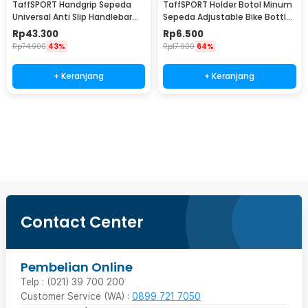
TaffSPORT Handgrip Sepeda
TaffSPORT Holder Botol Minum
Universal Anti Slip Handlebar
Sepeda Adjustable Bike Bottle
Grip - BT1001
Cage - 16006
Rp
43.300
Rp
6.500
Rp
74.900
43%
Rp
17.900
64%
+ Keranjang
+ Keranjang
Beli Sekarang
Contact Center
Pembelian Online
Telp : (021) 39 700 200
Customer Service (WA) :
0899 721 7050