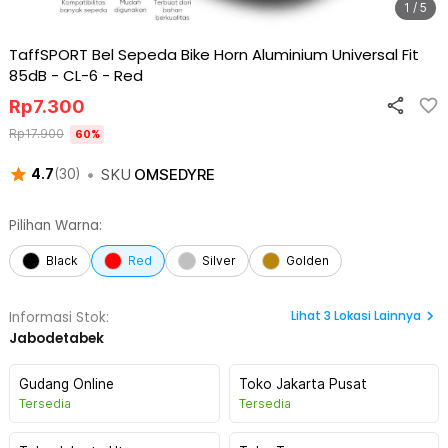
1 / 5
TaffSPORT Bel Sepeda Bike Horn Aluminium Universal Fit
85dB - CL-6
-
Red
Rp
7.300
Rp
17.900
60
%
•
SKU
OMSEDYRE
4.7
(
30
)
Pilihan Warna:
Black
Red
Silver
Golden
Lihat
3
Lokasi Lainnya
Informasi Stok:
Jabodetabek
Gudang Online
Toko Jakarta Pusat
Tersedia
Tersedia