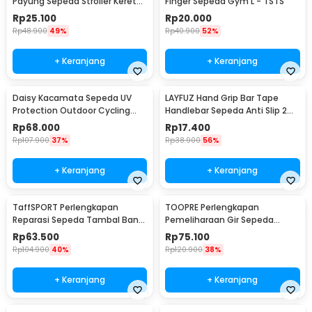
Payung Sepeda Stroller Kereta
Finger Sepeda Gym L - TSTS
Bayi - LS4G
Rp
25.100
Rp
20.000
Rp
48.900
49%
Rp
40.900
52%
+ Keranjang
+ Keranjang
Daisy Kacamata Sepeda UV
LAYFUZ Hand Grip Bar Tape
Protection Outdoor Cycling
Handlebar Sepeda Anti Slip 2
Sunglasses - X7
Roll - 70616
Rp
68.000
Rp
17.400
Rp
107.900
37%
Rp
38.900
56%
+ Keranjang
+ Keranjang
TaffSPORT Perlengkapan
TOOPRE Perlengkapan
Reparasi Sepeda Tambal Ban
Pemeliharaan Gir Sepeda
16 in 1 - PP06S
Hydraulic Brake Bleed Kit - 2021
Rp
63.500
Rp
75.100
Rp
104.900
40%
Rp
120.900
38%
+ Keranjang
+ Keranjang