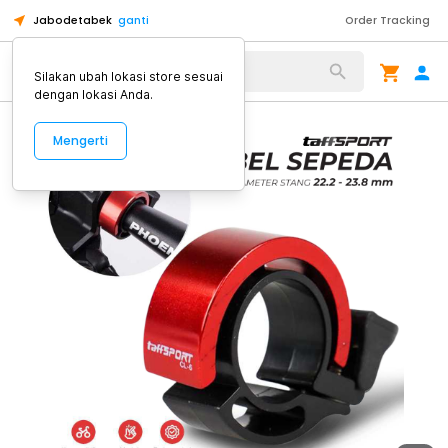
Jabodetabek
ganti
Order Tracking
Alat Kopi
Silakan ubah lokasi store sesuai
dengan lokasi Anda.
Mengerti