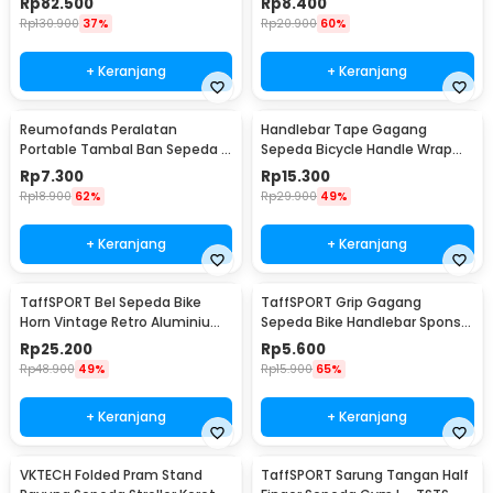
Rp
82.500
Rp
8.400
Rp
130.900
37%
Rp
20.900
60%
+ Keranjang
+ Keranjang
Reumofands Peralatan
Handlebar Tape Gagang
Portable Tambal Ban Sepeda -
Sepeda Bicycle Handle Wrap
RM21388
2M 30mm 2 PCS - GH-081H
Rp
7.300
Rp
15.300
Rp
18.900
62%
Rp
29.900
49%
+ Keranjang
+ Keranjang
TaffSPORT Bel Sepeda Bike
TaffSPORT Grip Gagang
Horn Vintage Retro Aluminium
Sepeda Bike Handlebar Spons
Alloy 85dB - CL-05
Grip 1 Pair - GH-081H
Rp
25.200
Rp
5.600
Rp
48.900
49%
Rp
15.900
65%
+ Keranjang
+ Keranjang
VKTECH Folded Pram Stand
TaffSPORT Sarung Tangan Half