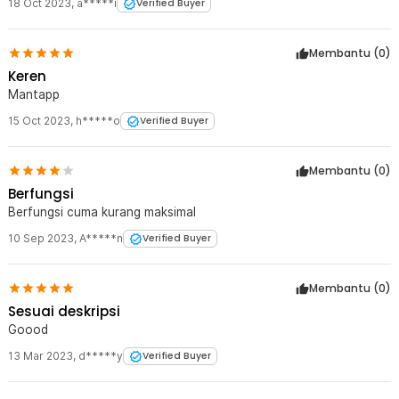
18 Oct 2023
,
a*****i
Verified Buyer
85dB - CL-6
Membantu (
0
)
Keren
Mantapp
15 Oct 2023
,
h*****o
Verified Buyer
Membantu (
0
)
Berfungsi
Berfungsi cuma kurang maksimal
10 Sep 2023
,
A*****n
Verified Buyer
Membantu (
0
)
Sesuai deskripsi
Goood
13 Mar 2023
,
d*****y
Verified Buyer