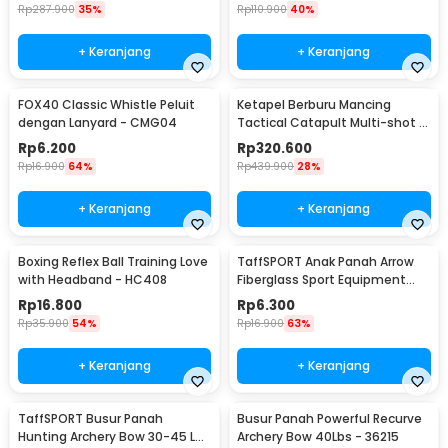
Rp
287.900
35%
Rp
110.900
40%
+ Keranjang
+ Keranjang
FOX40 Classic Whistle Peluit
Ketapel Berburu Mancing
dengan Lanyard - CMG04
Tactical Catapult Multi-shot -
KMSS
Rp
6.200
Rp
320.600
Rp
16.900
64%
Rp
439.900
28%
+ Keranjang
+ Keranjang
Boxing Reflex Ball Training Love
TaffSPORT Anak Panah Arrow
with Headband - HC408
Fiberglass Sport Equipment
Spine 800 1 PCS - JH813
Rp
16.800
Rp
6.300
Rp
35.900
54%
Rp
16.900
63%
+ Keranjang
+ Keranjang
TaffSPORT Busur Panah
Busur Panah Powerful Recurve
Hunting Archery Bow 30-45 LB
Archery Bow 40Lbs - 36215