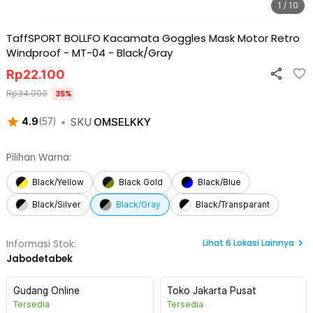
1 / 10
TaffSPORT BOLLFO Kacamata Goggles Mask Motor Retro
Windproof - MT-04
-
Black/Gray
Rp
22.100
Rp
34.000
35
%
•
SKU
OMSELKKY
4.9
(
57
)
Pilihan Warna:
Black/Yellow
Black Gold
Black/Blue
Black/Silver
Black/Gray
Black/Transparant
Lihat
6
Lokasi Lainnya
Informasi Stok:
Jabodetabek
Gudang Online
Toko Jakarta Pusat
Tersedia
Tersedia