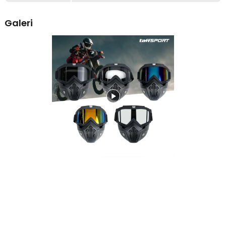
hembusan angin, asap, dan partikel kecil yang sering ditemui saat
berkendara di jalan. Penggunaan goggles dapat membantu
Galeri
menjaga visibilitas agar tetap lebih nyaman, terutama saat riding di
area ramai atau berdebu. Cocok digunakan untuk kebutuhan harian
maupun perjalanan jarak menengah.
Dilengkapi Masker Pelindung Wajah
Produk ini hadir dengan masker tambahan yang membantu
memberikan perlindungan ekstra pada area hidung dan mulut saat
berkendara. Kehadiran masker membuat produk ini tidak hanya
fungsional, tetapi juga memberi tampilan retro biker yang lebih
ikonik dan stylish. Cocok untuk Anda yang ingin perlindungan
sekaligus penampilan yang lebih standout saat riding.
Desain Bongkar Pasang yang Fleksibel
Bagian masker dirancang mudah dilepas dan dipasang, sehingga
Anda bisa menyesuaikan pemakaian sesuai kebutuhan. Saat ingin
tampilan lebih ringan, goggles dapat digunakan secara terpisah
tanpa masker. Fitur ini membuat produk lebih fleksibel untuk
berbagai gaya berkendara maupun kebutuhan penggunaan harian.
Ventilasi untuk Sirkulasi Udara Lebih Nyaman
Pada bagian masker terdapat lubang ventilasi yang membantu
sirkulasi udara saat digunakan. Ini membuat pemakaian terasa lebih
nyaman karena area pernapasan tidak terasa terlalu tertutup.
Sangat membantu untuk penggunaan lebih lama saat riding atau