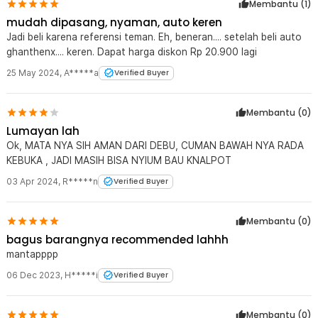
Membantu (
1
)
mudah dipasang, nyaman, auto keren
Jadi beli karena referensi teman. Eh, beneran.... setelah beli auto
ghanthenx.... keren. Dapat harga diskon Rp 20.900 lagi
25 May 2024
,
A*****a
Verified Buyer
Membantu (
0
)
Lumayan lah
Ok, MATA NYA SIH AMAN DARI DEBU, CUMAN BAWAH NYA RADA
KEBUKA , JADI MASIH BISA NYIUM BAU KNALPOT
03 Apr 2024
,
R*****n
Verified Buyer
Membantu (
0
)
bagus barangnya recommended lahhh
mantapppp
06 Dec 2023
,
H*****i
Verified Buyer
Membantu (
0
)