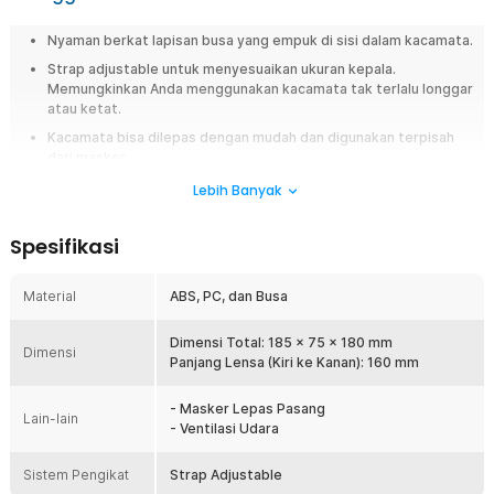
Nyaman berkat lapisan busa yang empuk di sisi dalam kacamata.
Strap adjustable untuk menyesuaikan ukuran kepala.
Memungkinkan Anda menggunakan kacamata tak terlalu longgar
atau ketat.
Kacamata bisa dilepas dengan mudah dan digunakan terpisah
dari masker
.
Ventilasi pada masker memungkinkan Anda bernapas tanpa
Lebih Banyak
terganggu.
Spesifikasi
Overview
Lindungi mata dan wajah saat berkendara dengan goggles motor retro
Material
ABS, PC, dan Busa
TaffSPORT BOLLFO. Dilengkapi masker lepas pasang untuk perlindungan
ekstra dari debu dan angin di jalan. Strap adjustable dan busa empuk
memberikan kenyamanan saat digunakan. Desain retro stylish cocok
Dimensi Total: 185 x 75 x 180 mm
Dimensi
untuk riding harian maupun touring santai agar tetap aman dan tampil
Panjang Lensa (Kiri ke Kanan): 160 mm
keren.
- Masker Lepas Pasang
Fitur
Lain-lain
- Ventilasi Udara
Perlindungan Mata Saat Berkendara
Sistem Pengikat
Strap Adjustable
Kacamata goggles ini membantu melindungi area mata dari debu,