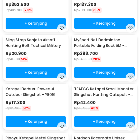
- SA
Rp
352.500
Rp
137.300
Rp
482.900
28%
Rp
209.900
35%
+ Keranjang
+ Keranjang
Sling Strap Senjata Airsoft
MySport Net Badminton
Hunting Belt Tactical Military
Portable Folding Rack 5M -
T300
Rp
20.900
Rp
398.700
Rp
41.900
51%
Rp
546.900
28%
+ Keranjang
+ Keranjang
Ketapel Berburu Powerful
TEAEGG Ketapel Small Monster
Outdoor Slingshot - YR016
Slingshot Hunting Catapult -
JH8171
Rp
17.300
Rp
42.400
Rp
35.900
52%
Rp
73.900
43%
+ Keranjang
+ Keranjang
Piaoyu Ketapel Metal Slingshot
Nordson Kacamata Unisex