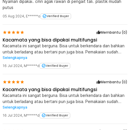
Nyaman dipakai.. cmn agak rawan di pengait tali.. plastik mudah
Rincian yang Anda dapatkan untuk pembelian produk ini:
putus
1 x TaffSPORT BOLLFO Kacamata Goggles Mask Motor Retro
Windproof - MT-04
05 Aug 2024
,
E*****o
Verified Buyer
Membantu (
0
)
Kacamata yang bisa dipakai multifungsi
Kacamata ini sangat berguna. Bisa untuk berkendara dan bahkan
untuk berladang atau bertani pun juga bisa. Pemakaian sudah
Selengkapnya
lebih dari setahun dan sangat awet. Mungkin minusnya di bagian
maskernya yang bahannya kurang kuat.
16 Jul 2024
,
M*****d
Verified Buyer
Membantu (
0
)
Kacamata yang bisa dipakai multifungsi
Kacamata ini sangat berguna. Bisa untuk berkendara dan bahkan
untuk berladang atau bertani pun juga bisa. Pemakaian sudah
Selengkapnya
lebih dari setahun dan sangat awet. Mungkin minusnya di bagian
maskernya yang bahannya kurang kuat.
16 Jul 2024
,
M*****d
Verified Buyer