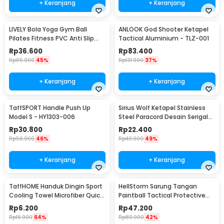
+ Keranjang
+ Keranjang
LIVELY Bola Yoga Gym Ball
ANLOOK God Shooter Ketapel
Pilates Fitness PVC Anti Slip
Tactical Aluminium - TLZ-001
55cm
Rp
36.600
Rp
83.400
Rp
65.900
45%
Rp
131.900
37%
+ Keranjang
+ Keranjang
TaffSPORT Handle Push Up
Sirius Wolf Ketapel Stainless
Model S - HY1303-006
Steel Paracord Desain Serigala
- HW-GJ049
Rp
30.800
Rp
22.400
Rp
56.900
46%
Rp
43.900
49%
+ Keranjang
+ Keranjang
TaffHOME Handuk Dingin Sport
HellStorm Sarung Tangan
Cooling Towel Microfiber Quick
Paintball Tactical Protective
Dry - SH-C00290
Gloves Nylon L - HS210
Rp
6.200
Rp
47.200
Rp
16.900
64%
Rp
80.900
42%