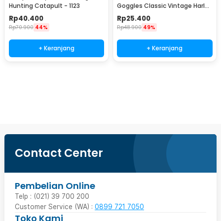
Hunting Catapult - 1123
Goggles Classic Vintage Harley
UV Protection - ND1008
Rp
40.400
Rp
25.400
Rp
70.900
44%
Rp
48.900
49%
+ Keranjang
+ Keranjang
Beli Sekarang
Contact Center
Pembelian Online
Telp : (021) 39 700 200
Customer Service (WA) :
0899 721 7050
Toko Kami