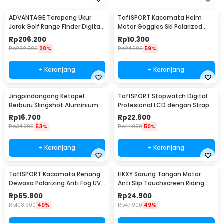
ADVANTAGE Teropong Ukur
TaffSPORT Kacamata Helm
Jarak Golf Range Finder Digital
Motor Goggles Ski Polarized
7x18 - AD-964
UV400 Windproof - X400
Rp
206.200
Rp
10.300
Rp
282.900
28%
Rp
24.900
59%
+ Keranjang
+ Keranjang
Jingpindangong Ketapel
TaffSPORT Stopwatch Digital
Berburu Slingshot Aluminium
Profesional LCD dengan Strap -
Alloy - OD-014
ZSD-808
Rp
16.700
Rp
22.600
Rp
34.900
53%
Rp
44.900
50%
+ Keranjang
+ Keranjang
TaffSPORT Kacamata Renang
HKXY Sarung Tangan Motor
Dewasa Polarizing Anti Fog UV
Anti Slip Touchscreen Riding
Protection - GOG-3610
Glove 1 Pair M
Rp
65.800
Rp
24.900
Rp
108.900
40%
Rp
47.900
49%